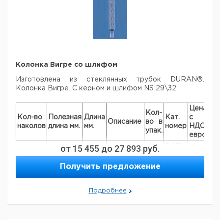
Колонка Вигре со шлифом
Изготовлена из стеклянных трубок DURAN®.
Колонка Вигре.
С керном и шлифом NS 29\32.
Цена
Це
Кол-
Кол-во
Полезная
Длина
Кат.
с
с
Описание
во в
наколов
длина мм.
мм.
номер
НДС,
НД
упак.
евро
ру
от
15 455
до
с
27 893
руб.
9.012
64
300
450
1
рубашкой
330
Получить предложение
без
9.012
64
300
450
1
рубашки
336
без
9.012
124
600
750
Подробнее
1
рубашки
337