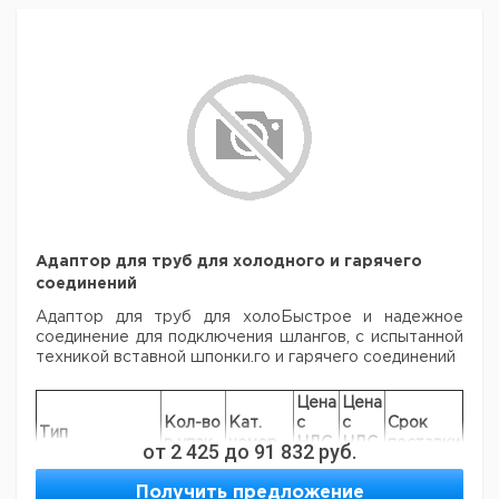
200
45
2 x 29
2 x 29
170
1
151
4000
150
5765
184
200
290
1.0 *
1
6000
150
7320
184
215
320
1.0 *
1
Адаптор для труб для холодного и гарячего
соединений
Адаптор для труб для холоБыстрое и надежное
соединение для подключения шлангов, с испытанной
техникой вставной шпонки.го и гарячего соединений
Цена
Цена
Кол-во
Кат.
с
с
Срок
Тип
в упак.
номер
НДС,
НДС,
поставки
от
2 425
до
91 832
руб.
евро
руб
Для DN 15,
9.142
Получить предложение