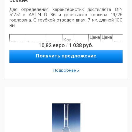
DURAN®
Для определения характеристик дистиллята DIN
51751 и ASTM D 86 и дизельного
топлива. 19/26
горловина. С трубкой-отводом диам. 7 мм, длиной 100
мм.
Цена
Цена
Кол-
Объем
Диаметр
Высота
Кат.
с
с
Срок
10,82
евро
1 038
руб.
/
во в
мл.
мм.
мм.
номер
НДС,
НДС,
поставк
упак.
евро
руб
Получить предложение
9.030
125
68
215
1
128
Подробнее