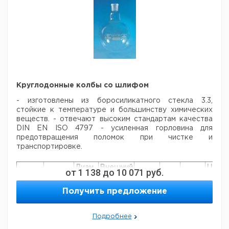
Круглодонные колбы со шлифом
- изготовлены из боросиликатного стекла 3.3,
стойкие к температуре и большинству
химических
веществ.
- отвечают высоким стандартам качества
DIN EN ISO 4797
- усиленная горловина для
предотвращения поломок при чистке и
транспортировке.
Диам.
Внешний
Цена
от
1 138
до
10 071
руб.
Кол-
Объем
Высота
Горла
диаметр
Шлиф
Кат.
с
во в
мл.
ок. мм.
ок.
колбы
NS
номер
НДС,
Получить предложение
упак.
мм.
ок. мм.
евро
6.236
50
105
22
51
14/23
1
508
Подробнее
6.238