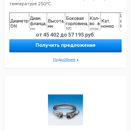
температуре 250°C.
Цена
Диам.
Боковая
Кол-
Диаметр
Высота,
Кат.
с
фланца,
горловина,
во в
DN
мм
номер
НДС,
мм
NS
упак.
евро
от
45 402
до
57 195
руб.
3 x 29/32
100
138
125
1
9142246
наклонные
Получить предложение
2 x 29/32
100
138
105
1
9142476
наклонные
Подробнее
1 x 14/23
прямое
3 x 29/32
150
184
130
1
9142257
прямые
2 x 29/32
150
184
130
1
9142259
наклонные
1 x 14/23
прямое