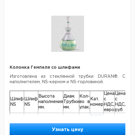
Колонка Гемпеля со шлифами
Изготовлена из стеклянной трубки DURAN®. С
наполнителем, NS-керном
и NS-горловиной.
Цена
Цена
Высота
Диам.
Кол-
Шлиф
Шлиф
Кат.
с
с
Сро
наполнения
Трубки
во в
NS
NS
номер
НДС,
НДС,
пос
мм.
мм.
упак.
евро
руб
9,012
14/23
14/23
300
17
1
321
9,012
Узнать цену
29/32
29/32
300
32
1
322