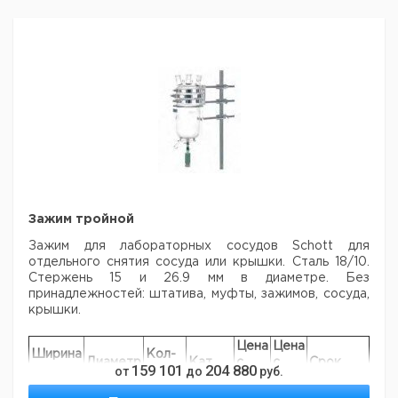
Силикон с
9.142
100
110
4
1
покрытием
867
Силикон с
9.142
150
150
5
1
покрытием
868
Силикон с
9.142
200
215
5
1
покрытием
869
Зажим тройной
Зажим для лабораторных сосудов Schott для
отдельного снятия сосуда или крышки.
Сталь 18/10.
Стержень 15 и 26.9 мм в диаметре. Без
принадлежностей: штатива,
муфты, зажимов, сосуда,
крышки.
Цена
Цена
Ширина
Кол-
Диаметр
Кат.
с
с
Срок
159 101
204 880
от
до
руб.
захват
во в
мм.
номер
НДС,
НДС,
поставки
мм.
упак.
евро
руб