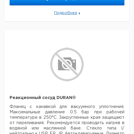
1
резьба M 16 x 1
004
Для DN 15,
9.142
Подробнее
резьба M 24 x
1
005
1,5
Для DN 15, M
16 с
9.142
1
интегралом
006
Pt100
Для DN 15, D11
9.142
коннектор -
1
007
олива
Для DN 15, D13
9.142
коннектор -
1
008
олива
Тефлоновая
9.142
прокладка DN
1
009
15
Реакционный сосуд DURAN®
Графитовая
Фланец с канавкой для вакуумного уплотнения.
прокладка для
9.142
1
Максимальные давление 0.5 бар
при рабочей
температур
010
температуре в 250°C. Закругленные края защищают
свыше +150°C
от переливания.
Рекомендуется проводить нагрев в
Ключ для DN
водяной или маслянной бане. Стекло типа І/
15
нейтрально к USP, EP, JP.
Автоклавируемые.
Диаметр