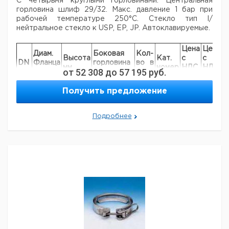
С четырьмя круглыми горловинами. Центральная
горловина шлиф 29/32. Макс.
давление 1 бар при
рабочей температуре 250°C. Стекло тип І/
нейтральное стекло к
USP, EP, JP. Автоклавируемые.
Цена
Цена
Диам.
Боковая
Кол-
Высота
Кат.
с
с
С
DN
Фланца
горловина
во в
мм.
номер
НДС,
НДС,
п
от
52 308
до
57 195
руб.
мм.
ns
упак.
евро
руб
3 x 29/32
9.142
Получить предложение
100
138
125
1
наклонные
246
2 x 29/32
Подробнее
наклонные,
9.142
100
138
105
1
1 x 14/23
476
прямое
3 x 29/32
9.142
150
184
130
1
прямые
257
2 x 29/32
наклонные,
9.142
150
184
130
1
1 x 14/23
259
прямое