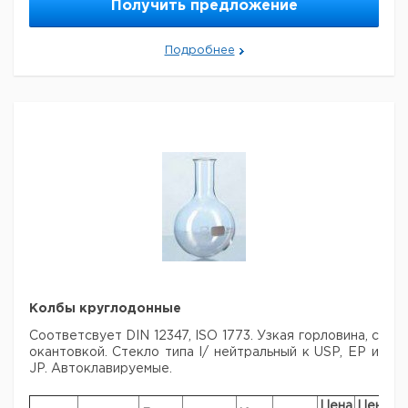
Получить предложение
9.224
100
15,0
1
851
Подробнее
9.224
120
15,0
1
852
9.224
150
15,0
1
853
9.224
200
26,9
1
854
Колбы круглодонные
Соответсвует DIN 12347, ISO 1773. Узкая горловина, с
окантовкой. Стекло типа І/
нейтральный к USP, EP и
JP. Автоклавируемые.
Цена
Цена