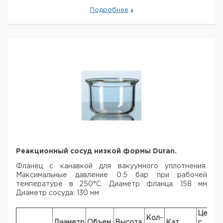
1
9142005
резьба M 24 x 1,5
Подробнее
Для DN 15, M 16 с
интегралом
1
9142006
Pt100
Для DN 15, D11
коннектор -
1
9142007
олива
Для DN 15, D13
коннектор -
1
9142008
олива
Тефлоновая
уплотнительная
1
9142009
смазка DN 15
Графитовая
смазка для
1
9142010
Реакционный сосуд низкой формы Duran.
температур
свыше +150°C
Фланец с канавкой для вакуумного уплотнения.
Ключ для DN 15
Максимальные давление 0.5 бар при рабочей
металлический
температуре в 250°C.
Диаметр фланца: 158 мм
адаптер для
1
9142011
Диаметр сосуда: 130 мм
прочного
соединения
Цена
Ц
Кол-
Диаметр
Объем,
Высота,
Кат.
с
с