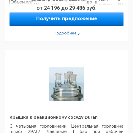
Объем,мл
во в
DN
мл
мм
номер
НДС,
Н
от
24 196
до
29 486
руб.
упак.
евро
р
1000
120
1360
125
1
9142271
Получить предложение
2000
120
2200
200
1
9142272
3000
120
3220
290
1
9142273
Подробнее
Крышка к реакционному сосуду Duran
С четырьмя горловинами. Центральная горловина
шлиф 29/32. Давление 1 бар при рабочей