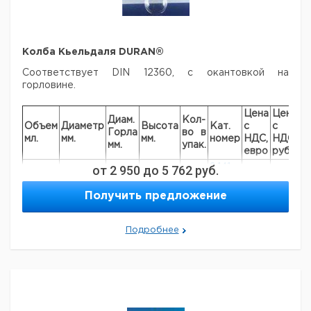
Колба Кьельдаля DURAN®
Соответствует DIN 12360, с окантовкой на
горловине.
Цена
Цена
Диам.
Кол-
Объем
Диаметр
Высота
Кат.
с
с
С
Горла
во в
мл.
мм.
мм.
номер
НДС,
НДС,
п
мм.
упак.
евро
руб
от
2 950
до
5 762
руб.
9.141
100
60
22
200
1
824
Получить предложение
9.141
250
81
34
270
1
836
9.141
500
101
34
Подробнее
300
1
844
9.141
750
115
34
340
1
851
9.141
1000
126
34
350
1
854