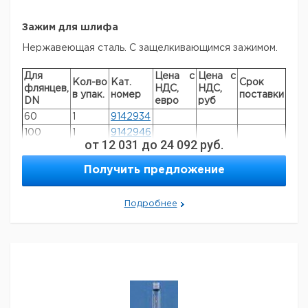
Зажим для шлифа
Нержавеющая сталь. С защелкивающимся зажимом.
Для
Цена с
Цена с
Кол-во
Кат.
Срок
флянцев,
НДС,
НДС,
в упак.
номер
поставки
DN
евро
руб
60
1
9142934
100
1
9142946
от
12 031
до
24 092
руб.
120
1
9142951
150
1
9142957
Получить предложение
200
1
9142964
Подробнее