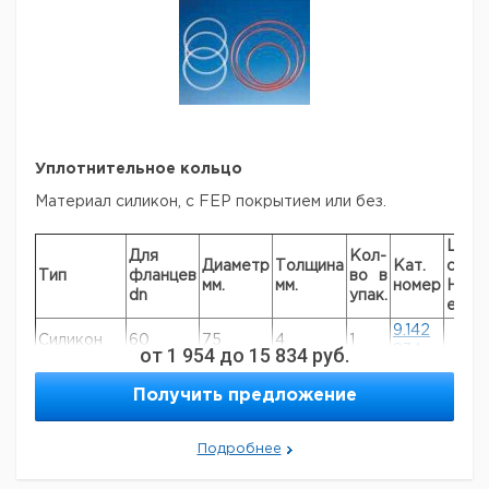
Уплотнительное кольцо
Материал силикон, с FEP покрытием или без.
Цена
Для
Кол-
Диаметр
Толщина
Кат.
с
Тип
фланцев
во в
мм.
мм.
номер
НДС,
dn
упак.
евро
9.142
Силикон
60
75
4
1
от
1 954
до
15 834
руб.
834
9.142
Силикон
100
110
4
1
Получить предложение
846
9.142
Силикон
150
150
5
1
857
Подробнее
Силикон с
9.142
60
75
4
1
покрытием
866