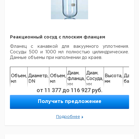
"H/Pt
1
9142003
100"
Реакционный сосуд с плоским фланцем
Фланец с канавкой для вакуумного уплотнения.
Сосуды 500 и 1000 мл полностью цилиндрические.
Данные объемы при наполнении до краев.
Диам.
Диам.
Объем,
Диаметр,
Объем,
Высота,
Давлен
фланца,
Сосуда,
мл
DN
мл
мм
бар
мм
мм
от
11 377
до
116 927
руб.
500
100
740
138
106
120
1.5 *
Получить предложение
1000
100
1395
138
106
205
1.5 *
2000
100
2620
138
140
270
1.5 *
4000
150
5765
184
200
290
1.0 *
Подробнее
6000
150
7320
184
215
320
1.0 *
Тефлоновые клапаны сливные:
Модель "Т" (Стандарт