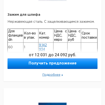
Зажим для шлифа
Нержавеющая сталь. С защелкивающимся зажимом.
Для
Цена с
Цена с
Кол-во
Кат.
Срок
фланцев
НДС,
НДС,
в упак.
номер
поставки
dn
евро
руб
9.142
60
1
934
от
12 031
до
24 092
руб.
9.142
100
1
946
Получить предложение
9.142
120
1
951
9.142
Подробнее
150
1
957
9.142
200
1
964