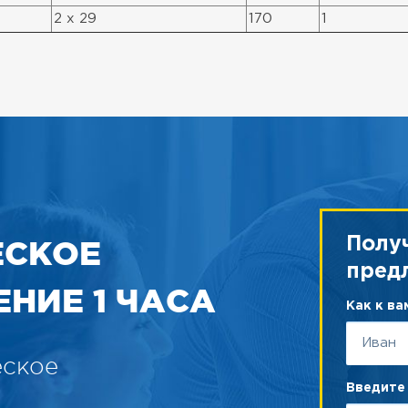
2 x 29
170
1
ЕСКОЕ
Полу
пред
НИЕ 1 ЧАСА
Как к в
еское
Введите