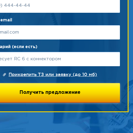
email
рий (если есть)
Прикрепить ТЗ или заявку (до 10 мб)