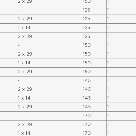
2 x 29
150
1
-
125
1
2 x 29
125
1
1 x 14
125
1
2 x 29
125
1
-
150
1
2 x 29
150
1
1 x 14
150
1
2 x 29
150
1
-
145
1
2 x 29
145
1
1 x 14
145
1
2 x 29
145
1
-
170
1
2 x 29
170
1
1 x 14
170
1