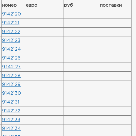
номер
евро
руб
поставки
9142120
9142121
9142122
9142123
9142124
9142126
9.142 27
9142128
9142129
9142130
9142131
9142132
9142133
9142134