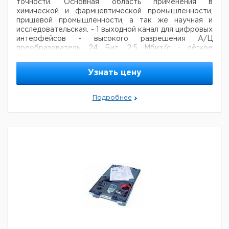
точности. Основная область применения в
химической и фармцевтической промышленности,
прищевой промышленности, а так же научная и
исследовательская.
- 1 выходной канал для цифровых
интерфейсов
- высокого разрешения А/Ц
преобразователь. 24 Бит, 2,5 Мбит/с
- лёгкое
управление 4 програмными клавишами и курсором
-
меню измерения: 2 значения и различные показания
-
Узнать цену
меню функций: установка нуля, удерживание
-
калибровка по множеству точек для высокой
точности
- функции: максимум/минимум значения,
Подробнее
память 100 результатов
- сенсорное
программирование: размер, разрешение,
удерживание, комментарий
Характеристики
Входное измерительное
2 входных канала
устройство:
Полупроводниковое
Гальванический разъём:
реле (50В)
Датчик:
PT100 (1мА)
Диапазон:
-200°C до +400°C
Разрешение:
0,001К/0,01К
Точка нуля, измерение
Само калибровка: