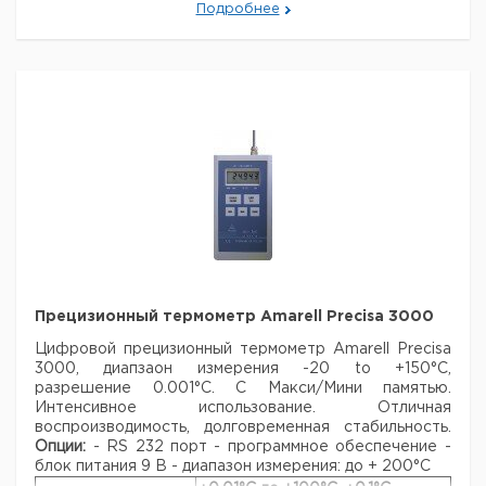
Подробнее
Длина датчика х диаметр: 106 x 3 мм
Вес: 80 г
Прошу обратить внимание на то, что
минимальный заказ в нашей компании составляет 300
евро с ндс.
Прецизионный термометр Amarell Precisa 3000
Цифровой прецизионный термометр Amarell Precisa
3000, диапзаон измерения -20 to +150°C,
разрешение 0.001°C. С Макси/Мини памятью.
Интенсивное использование.
Отличная
воспроизводимость, долговременная стабильность.
Опции:
- RS 232 порт
- программное обеспечение
-
блок питания 9 В
- диапазон измерения: до + 200°C