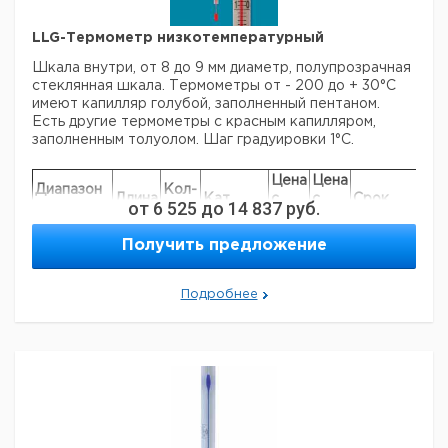
LLG-Термометр низкотемпературный
Шкала внутри, от 8 до 9 мм диаметр, полупрозрачная
стеклянная шкала. Термометры от - 200 до + 30°C
имеют капилляр голубой, заполненный пентаном.
Есть другие термометры с красным капилляром,
заполненным толуолом. Шаг градуировки 1°C.
Цена
Цена
Диапазон
Кол-
Длина
Кат.
с
с
Срок
от
6 525
до
14 837
руб.
измерения
во в
мм
номер
НДС,
НДС,
поставки
°C
упак.
евро
руб
Получить предложение
-50 ... +50
300
1
9235705
-80 ... +30
300
1
9235708
Подробнее
-100 ... +30
300
1
9235710
-200 ...
300
1
9235720
+30