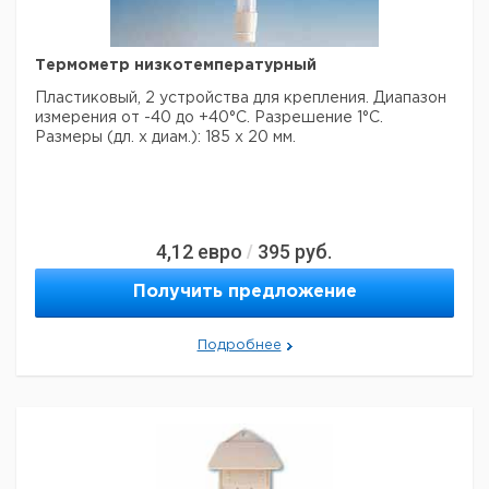
H
10
9246318
+249
+249 ...
I
10
9246319
+290
Термометр низкотемпературный
Пластиковый, 2 устройства для крепления. Диапазон
измерения от -40 до +40°C. Разрешение 1°C.
Размеры (дл. х диам.): 185 х 20 мм.
4,12
евро
395
руб.
/
Получить предложение
Подробнее