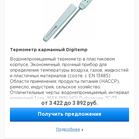
Термометр карманный Digitemp
Водонепроницаемый термометр в пластиковом
корпусе. Экономичный, прочный прибор для
определения температуры воздуха, газов, жидкостей
и пластичных материалов (соотв. с EN 13485)
Области применения: продукты питания (HACCP),
ремесло, индустрия, сельское хозяйство.
Отличительные черты: водонепроницаемый, интервал
измерений 1 сек, MAX-MIN-HOLD-функции, °C/°F-
от
3 422
до
3 892
руб.
переключение.
Сенсор: NTC
Получить предложение
Диапазон измерений: -40°C до +200°C
Разрешение: 0,1°C
Погрешность: ±0,8°C (от 0°C до 100°C) в остальном
Подробнее
диапазоне 1,5°C
Размеры: 150 x 20 x 16 мм (короткая версия)