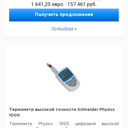
±0.01°C до +100°C, ±0.1°C
1 641,25
евро
157 461
руб.
/
Воспроизводимость
остальной диапазон
Температурный
Получить предложение
Pt 1000
датчик
Батарейка
9 В, 6F 22
Подробнее
Размеры
150 х 80 х 32 мм
Рекомендуем купить по низкой цене.
Термометр высокой точности Schneider Physics
1000
Термометр Physics 1000 цифровой высокой