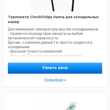
Термометр Checkfridge Hanna для холодильных
камер
Для измерения температуры внутри холодильников
- Крепится посредством магнита на любой
металлической поверхности.
Датчик, с кабелем длиной 1 м, просто кладется в
холодильник
- Высокая точность измерений
- Функция Checkcal для самотестирования
Характеристики:
Диапазон измерений: -50 до +150°C
Узнать цену
Погрешность: ±0,3°C (-50°C до +90°C)
Датчик: 40 x 5 мм, с 1 м кабеля
Батарея: 1 x 1,5 В
Подробнее
Вес: 100 г
Прошу обратить внимание на то, что
минимальный заказ в нашей компании составляет 300
евро с ндс.