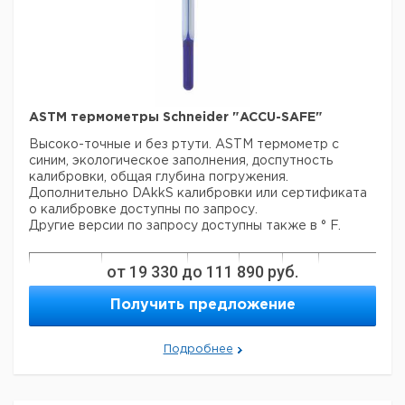
ASTM термометры Schneider "ACCU-SAFE"
Высоко-точные и без ртути. ASTM термометр с
синим, экологическое заполнения, доспутность
калибровки, общая глубина погружения.
Дополнительно DAkkS калибровки или сертификата
о калибровке доступны по запросу.
Другие версии по запросу доступны также в ° F.
Це
от
19 330
до
111 890
руб.
Диапазон
Кол-
Разрешение
Допуск
Длина
Кат.
с
измерения
во в
°C
± °C
мм
номер
НД
°C
Получить предложение
упак.
ев
-38 ... +50
1
0,5
300
1
9236850
Подробнее
-20 ... +102
0,2
0,2
435
1
9236852
-2 ... +80
0,2
0,2
415
1
9236854
+34 ... +42
0,1
0,1
300
1
9236936