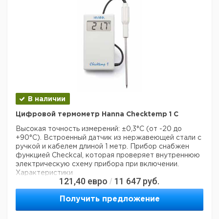
В наличии
Цифровой термометр Hanna Checktemp 1 C
Высокая точность измерений: ±0,3°C (от -20 до
+90°C). Встроенный датчик из нержавеющей стали с
ручкой и кабелем длиной 1 метр. Прибор снабжен
функцией Checkcal, которая проверяет внутреннюю
электрическую схему прибора при включении.
Характеристики
121,40
евро
11 647
руб.
/
Диапазон измерений: -50 ... +150°C
Разрешение: 0,1°C
Получить предложение
Погрешность: ±0,3°C (-20 до +90°C) ±0,5°C (за
пределами)
Размеры Д х Ш х В: 170 x 50 x 25 мм