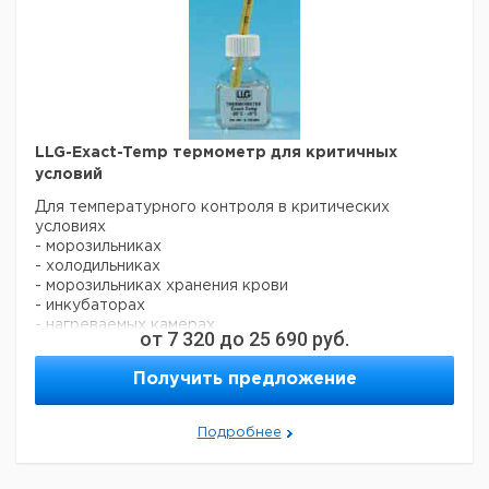
LLG-Exact-Temp термометр для критичных
условий
Для температурного контроля в критических
условиях
- морозильниках
- холодильниках
- морозильниках хранения крови
- инкубаторах
- нагреваемых камерах
от
7 320
до
25 690
руб.
Характеристики:
- Термометры соответствуют Национальным
Получить предложение
Стандартам
- Поставляется с сертификатом качества
- Стержень термометра в тефлоновой оболочке
Подробнее
- Каждый термометр вставлен в квадратный
пластиковый флакон с магнитом, заполненный
жидкостью для