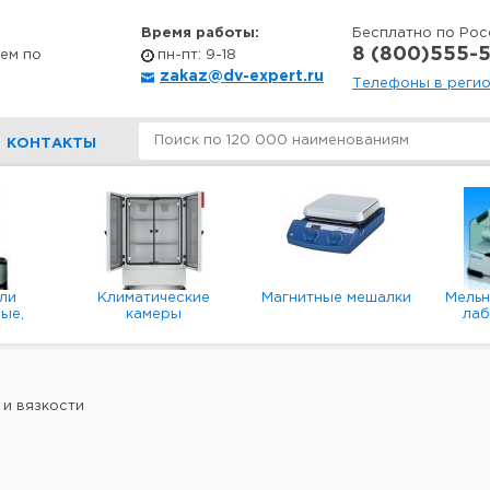
Время работы:
Бесплатно по Рос
8 (800)555-5
ем по
пн-пт: 9-18
zakaz@dv-expert.ru
Телефоны в реги
КОНТАКТЫ
ли
Климатические
Магнитные мешалки
Мель
ые,
камеры
ла
е,
пл
ые
 и вязкости