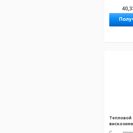
кинематич
40,3
SI Analytic
13
Полу
Вискозиме
стеклянны
кинематич
SI Analytic
20
Вискозиме
стеклянны
кинематич
SI Analytic
23
Вискозиме
стеклянны
кинематич
SI Analytic
30
Вискозиме
стеклянны
кинематич
Тепловой
SI Analytic
вискозимет
33