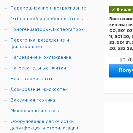
Перемешивание и встряхивание
В нали
Отбор проб и пробоподготовка
Вискозим
кинематиче
Гомогенизаторы-Диспергаторы
00, 501 03,
11, 501 20,
Перегонка, разделение и
33, 501 31,
фильтрование
20, 532 23
Нагревание и охлаждение
Уббелоде.
от
76
Сертифици
Нагревательные плитки
51562. BS 1
Полу
Для руч
Блок-термостаты
измерений.
Параметры
Дозирование жидкостей
производит
Вакуумная техника
Микроскопы и оптика
Тип
Оборудование для очистки,
дезинфекции и стерилизации
Вискозиме