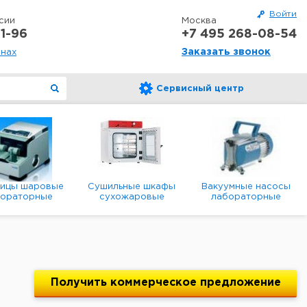
Войти
сии
Москва
1-96
+7 495 268-08-54
Заказать звонок
онах
Сервисный центр
ницы шаровые
Сушильные шкафы
Вакуумные насосы
бораторные
сухожаровые
лабораторные
анетарные
лабораторные
диафрагменные
мембранные
Получить
коммерческое
предложение