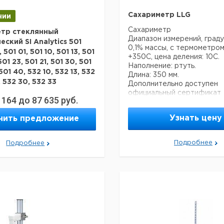
Сахариметр LLG
чии
Сахариметр
етр стеклянный
Диапазон измерений, граду
ский SI Analytics 501
0,1% массы, с термометром
 501 01, 501 10, 501 13, 501
+350С, цена деления: 10С.
 501 23, 501 21, 501 30, 501
Наполнение: ртуть.
 501 40, 532 10, 532 13, 532
Длина: 350 мм.
, 532 30, 532 33
Дополнительно доступен
официальный сертификат
 164
до
87 635
руб.
калибровки, DKD-калибро
рованы ISO/DIS 3105. DIN
сертификат.
88. NF T 60 to 100.
Узнать цену
чить предложение
Пожалуйста, указывайте пр
ных и автоматических
 указаны в сертификате
Подробнее
Подробнее
Диапазон
Кол-
Кат.
еля.
Тип
измерений
во в
номе
% массы
упак.
9.236
Внутр.
1
0 - 10
1
Предел
Кол-
770
диаметр
Константа
Капиллярность
измерения,
во в
капилляра,
К
9.236
мм2/сек
упак.
2
10 - 20
1
мм
771
тр
9.236