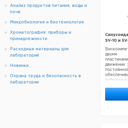
стеклянны
Анализ продуктов питания, воды и
кинематич
почв
SI Analytic
00
Микробиология и биотехнология
Вискозиме
стеклянны
Хроматография: приборы и
кинематич
Cинусоид
принадлежности
SI Analytic
SV-10 и SV
03
Расходные материалы для
Вискозим
Вискозиме
двумя т
лабораторий
стеклянны
пластинам
кинематич
движении 
Новинки
SI Analytic
посто
01
обеспеч
Охрана труда и безопасность в
Вискозиме
вибрацию
лаборатории
стеклянны
аналогично
кинематич
камертону
SI Analytic
управляе
10
пластин, 
амплитуд
Вискозиме
электрич
стеклянны
возбужда
кинематич
как ве
SI Analytic
которая
13