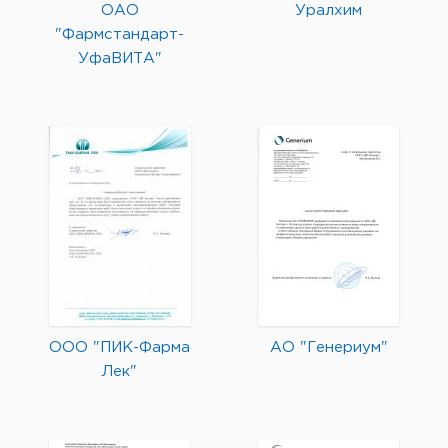
ОАО
Уралхим
"Фармстандарт-
УфаВИТА"
ООО "ПИК-Фарма
АО "Генериум"
Лек"