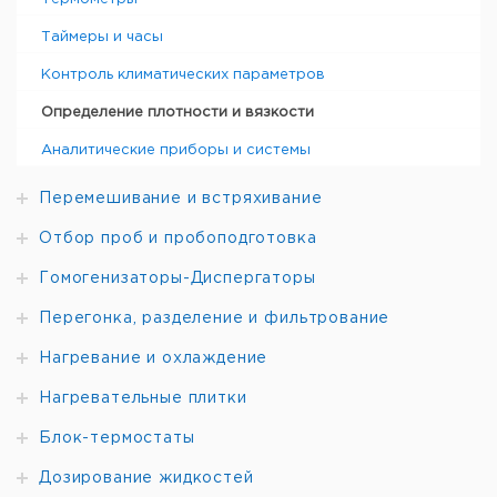
Калибровка: По сухому воздуху или очищенной воде
или по стандартам плотности
Таймеры и часы
Хранение результатов: Объем памяти на 1100
результатов
Контроль климатических параметров
Дисплей: Матричный ЖК с фоновой подсветкой
Интерфейс: ИК, с выбором протокола (IrDA или
Определение плотности и вязкости
RS232C)
Аналитические приборы и системы
Цена
Цена
Кол-
Кат.
с
с
Срок
Тип
во в
Перемешивание и встряхивание
номер
НДС,
НДС,
поставки
упак.
евро
руб
Отбор проб и пробоподготовка
Плотномер
1
9947550
Densito 30PX
Гомогенизаторы-Диспергаторы
Стандарты
плотности (6
Перегонка, разделение и фильтрование
мл), набор из 10
1
9947551
шт. с
Нагревание и охлаждение
сертификатом
Нагревательные плитки
Блок-термостаты
Дозирование жидкостей