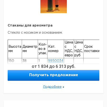
19 - 31
0,2
250
1
9236846
Боме
Боме
0 - 35%
0,5%
вес /
300
1
9236848
вес
Брикс
0 - 50%
Стаканы для ареометра
0,5%
вес /
300
1
9236849
вес
Стекло с носиком и основанием.
Брикс
Цена
Цена
Кол-
Высота
Диаметр
Кат.
с
с
Срок
во в
мм
мм
номер
НДС,
НДС,
поставки
упак.
евро
руб
150
38
1
9950034
от
1 834
до
6 313
руб.
200
38
1
9950035
200
50
1
9950036
Получить предложение
250
50
1
9950037
300
50
1
9950038
Подробнее
350
63
1
9950039