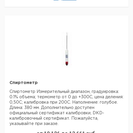
9.236
2
10 - 20
1
771
9.236
3
20 - 30
1
772
9.236
4
30 - 40
1
773
9.236
5
40 - 50
1
774
9.236
6
50 - 60
1
775
9.236
7
60 - 70
1
776
9.236
8
70 - 80
1
Спиртометр
777
9.236
Спиртометр
Измерительный диапазон, градуировка:
9
80 - 90
1
778
0.1% объема; термометр от 0 до +300С, цена деления:
0,50С; калибровка
при 200С. Наполнение: голубое.
Длина: 380 мм.
Дополнительно доступен
Рекомендуем купить по низкой цене.
официальный сертификат калибровки, DKD-
калибровочный сертификат.
Пожалуйста,
указывайте при заказе.