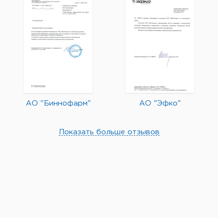
АО "Биннофарм"
АО "Эфко"
Показать больше отзывов