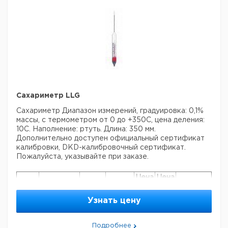
Сахариметр LLG
Сахариметр
Диапазон измерений, градуировка: 0,1%
массы, с термометром от 0 до +350С, цена деления:
10С.
Наполнение: ртуть.
Длина: 350 мм.
Дополнительно доступен официальный сертификат
калибровки, DKD-калибровочный сертификат.
Пожалуйста, указывайте при заказе.
Цена
Цена
Диапазон
Кол-
Кат.
с
с
Срок
Тип
измерений
во в
номер
НДС,
НДС,
поставки
Узнать цену
% массы
упак.
евро
руб
9.236
1
0 - 10
1
Подробнее
770