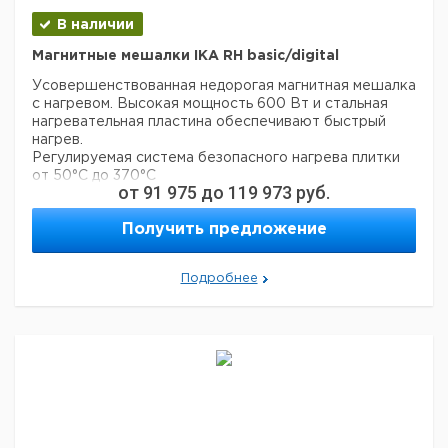
В наличии
Магнитные мешалки IKA RH basic/digital
Усовершенствованная недорогая магнитная мешалка
с нагревом. Высокая мощность 600 Вт и стальная
нагревательная пластина обеспечивают быстрый
нагрев.
Регулируемая система безопасного нагрева плитки
от 50°C до 370°C
от
91 975
до
119 973
руб.
- Плавный набор скорости перемешивания
- Резьбовое отверстие M 10 для установки штатива
Получить предложение
- Сильное магнитное поле и широкий диапазон
скоростей, обрабатываемый объем до 15 л Только
для RH digital:
Подробнее
Разъем в соответствии с DIN 12878 для подключения
контактных термометров, например ETS-D5,
позволяющих осуществлять точный контроль
температуры при их помещении непосредственно в
среду.
- Цифровой дисплей температуры и скорости
- Дисплей отображения кода ошибки
- Удобная сенсорная клавиатура
RH basic белая/RH digital белая с химически стойкой
нагревательной плитой.