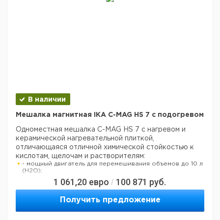
В наличии
Мешалка магнитная IKA C-MAG HS 7 с подогревом
Одноместная мешалка C-MAG HS 7 с нагревом и
керамической нагревательной плиткой,
отличающаяся отличной химической стойкостью к
кислотам, щелочам и растворителям:
- мощный двигатель для перемешивания объемов до 10 л
(H2O);
1 061,20
евро
100 871
руб.
/
- цифровой дисплей позволяет осуществить точный
контроль температуры;
- изоляция, соответствующая DIN 12878, позволяет
Получить предложение
подсоединить цифровой контактный термометр
(рекомендуется использовать ETS-D5);