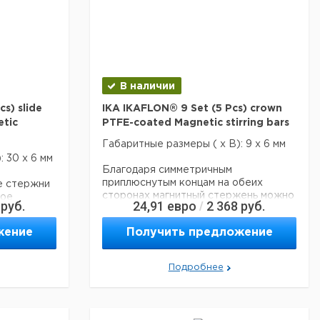
В наличии
s) slide
IKA IKAFLON® 9 Set (5 Pcs) crown
tic
PTFE-coated Magnetic stirring bars
Габаритные размеры ( x В): 9 x 6 мм
 30 x 6 мм
Благодаря симметричным
приплюснутым концам на обеих
е стержни
сторонах магнитный стержень можно
ное
руб.
24,91
евро
2 368
руб.
/
применять в высоких емкостях
рное
малого диаметра.
жение
Получить предложение
Идеальны для кювет и пробирок.
брации и
Покрытие из фторопласта (PTFE)
химически инертно и обладает
 (PTFE)
Подробнее
стойкостью к агрессивным
дает
химическим веществам.
Технические данные
тях с