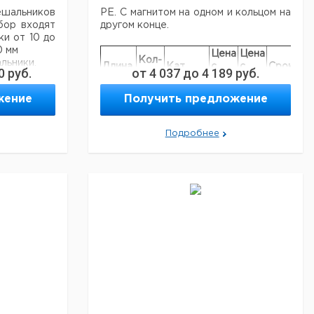
ешальников
РЕ. С магнитом на одном и кольцом на
бор входят
другом конце.
и от 10 до
0 мм
Цена
Цена
Кол-
льники.
Длина,
Кат.
с
с
Срок
0
руб.
от
4 037
до
4 189
руб.
во в
мм
номер
НДС,
НДС,
поставк
упак.
кой цене.
евро
руб
жение
Получить предложение
300
1
9197740
450
1
9197742
Подробнее
Рекомендуем купить по низкой цене.