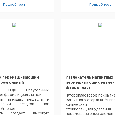
Подробнее
Подробнее
й перемешивающий
Извлекатель магнитных
треугольный
пермешивающих элемен
фторопласт
nd. ПТФЕ. Треугольник.
ая форма идеальна при
Фторопластовое покрыти
нии твёрдых веществ и
магнитного стержня. Унив
ировании осадков при
химическая
 Угловая
стойкость. Для удаления
ость создаёт высокую
перемешивающих элемент