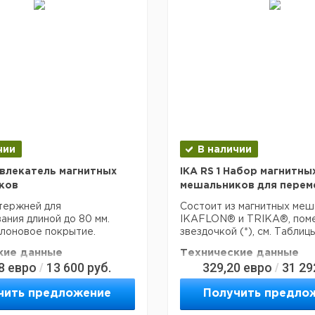
неровным или изогнутым д
из фторопласта (PTFE)
Осевое кольцо помогает с
инертно и обладает
оптимальное положение д
 к агрессивным
перемешивания.
м веществам.
Технические данные
кие данные
Длинна
30 mm
10 mm
Диаметр
6 mm
10 mm
округлый с осе
Форма
крестообразный
кольцом
PTFE
Покрытие
PTFE
чии
В наличии
Alnico V
Материал
Alnico V
0.006 kg
Вес
0.018 kg
звлекатель магнитных
IKA RS 1 Набор магнитны
ков
мешальников для пере
тержней для
Состоит из магнитных меш
ния длиной до 80 мм.
IKAFLON® и TRIKA®, пом
лоновое покрытие.
звездочкой (*), см. Таблиц
кие данные
Технические данные
8
евро
13 600
руб.
329,20
евро
31 29
/
/
kg
Вес
0.066 kg
чить предложение
Получить предло