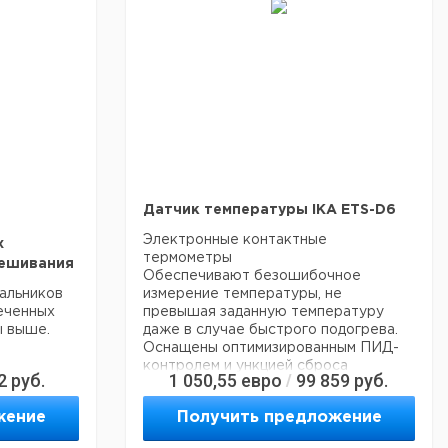
ном.
Длинна
9 mm
охранять
Диаметр
6 mm
ля
Форма
коронообразной формы
Покрытие
PTFE
Материал
Alnico V
Вес
0.007 kg
вым
Датчик температуры IKA ETS-D6
Электронные контактные
х
термометры
мешивания
Обеспечивают безошибочное
альников
измерение температуры, не
еченных
превышая заданную температуру
ы выше.
даже в случае быстрого подогрева.
Оснащены оптимизированным ПИД-
контролем и ункцией сброса
2
руб.
1 050,55
евро
99 859
руб.
/
значения RESET, поставляются в
комплекте с датчиком из
жение
Получить предложение
нержавеющей стали H 62.51.
подходят для всех магнитных