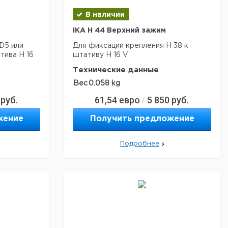
В наличии
IKA H 44 Верхний зажим
D5 или
Для фиксации крепления H 38 к
тива H 16
штативу H 16 V.
Технические данные
Вес
0.058 kg
руб.
61,54
евро
5 850
руб.
/
жение
Получить предложение
Подробнее