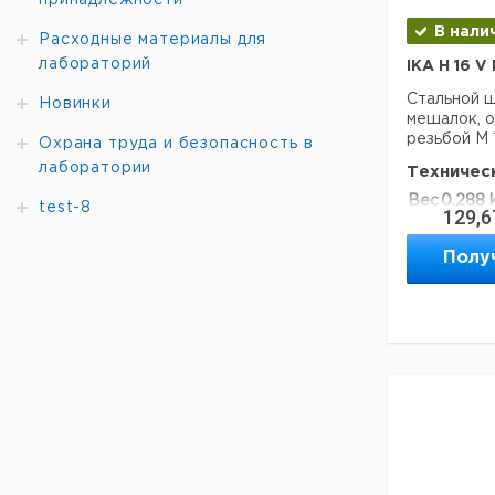
принадлежности
температу
Режим B: 
В нали
Расходные материалы для
серий исп
условиями
лабораторий
IKA H 16 
Режим C: 
Стальной ш
неконтро
Новинки
мешалок, 
резьбой M 
Охрана труда и безопасность в
Все значен
лаборатории
Техничес
обеспечив
случайной 
Вес
0.288 
test-8
129,6
Техничес
Полу
Диапазон
измеряемы
температу
Точность
фактическ
отобража
температу
Погрешно
измерения
Колебание