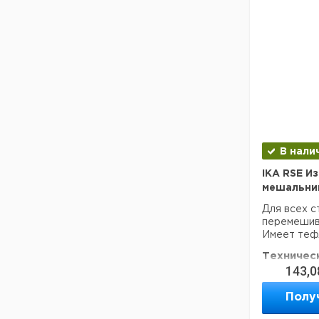
осадка.
Покрытие 
химически 
стойкостью
химически
Техничес
Длинна
Диаметр
Форма
Покрытие
В нали
Материал
Вес
IKA RSE И
мешальни
Для всех с
перемешива
Имеет теф
Техничес
143,0
Вес
0.048 
Полу