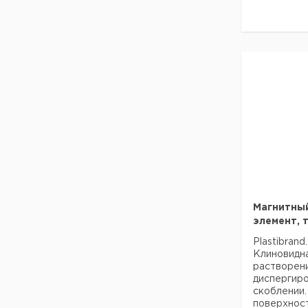
Магнитны
элемент, 
Plastibra
Клиновидн
растворе
дисперг
скоблении.
поверхн