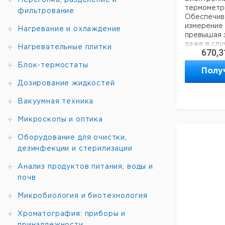
Перегонка, разделение и
термомет
фильтрование
Обеспечив
измерение 
Нагревание и охлаждение
превышая 
даже в слу
Нагревательные плитки
670,3
Оснащены 
контролем 
Блок-термостаты
Полу
значения R
комплекте 
Дозирование жидкостей
нержавеюще
подходят д
Вакуумная техника
мешалок с 
одключени
Микроскопы и оптика
термометро
IKA®, Heid
Оборудование для очистки,
AD-C1, ид
дезинфекции и стерилизации
3414000 (з
Анализ продуктов питания, воды и
3 рабочих
почв
оптимальну
соответст
Микробиология и биотехнология
работы:
Режим A: 
изменяющи
Хроматография: приборы и
°C до 450