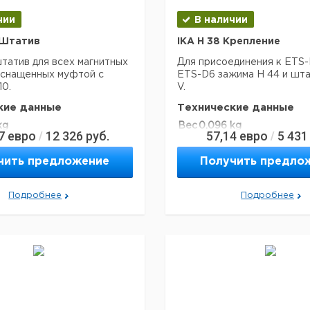
ра отключения.
Подходит для выполнения
чии
В наличии
ытаний с идентичными
.
V Штатив
IKA H 38 Крепление
Подходит для
татив для всех магнитных
лируемой работы.
Для присоединения к ETS-
оснащенных муфтой с
ETS-D6 зажима H 44 и шта
10.
V.
ия берутся из памяти. Это
кие данные
Технические данные
ает надежную защиту от
смены настроек.
kg
Вес
0.096 kg
7
евро
12 326
руб.
57,14
евро
5 431
/
/
кие данные
чить предложение
Получить предло
х
-50 - 450 °C
р
Подробнее
Подробнее
и
0.1 K
емой
ры
±0.2 +
сть
Погрешность
PT1000 (DIN IEC
751 Kласс A) K