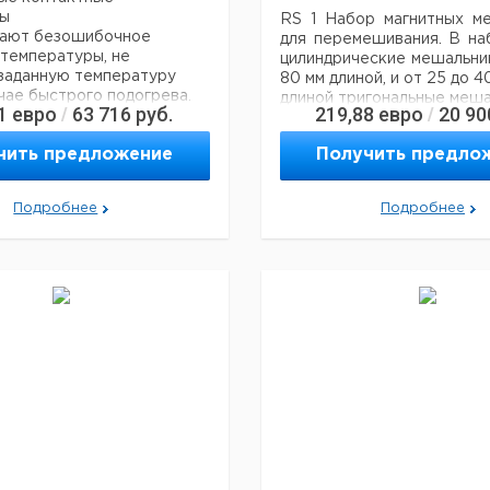
ры
RS 1 Набор магнитных м
ают безошибочное
для перемешивания. В на
температуры, не
цилиндрические мешальник
заданную температуру
80 мм длиной, и от 25 до 4
чае быстрого подогрева.
длиной тригональные меша
1
евро
63 716
руб.
219,88
евро
20 90
/
/
оптимизированным ПИД-
и ункцией сброса
Рекомендуем купить по низ
чить предложение
Получить предло
ESET, поставляются в
с датчиком из
й стали H 62.51.
Подробнее
Подробнее
ля всех магнитных
разъемом DIN 12878 для
я контактных
в, класс 2 (например,
olph и Corning с адаптером
ентификационный №
аказывается отдельно)).
 режима гарантируют
ю настройку в
вии с вашей методикой
Подходит для работы с
мися параметрами (от -50
 °C). Регулируемая