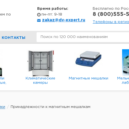
Время работы:
Бесплатно по Рос
8 (800)555-5
ем по
пн-пт: 9-18
zakaz@dv-expert.ru
Телефоны в реги
КОНТАКТЫ
ли
Климатические
Магнитные мешалки
Мель
ые,
камеры
ла
е,
пл
ые
лки
Принадлежности к магнитным мешалкам