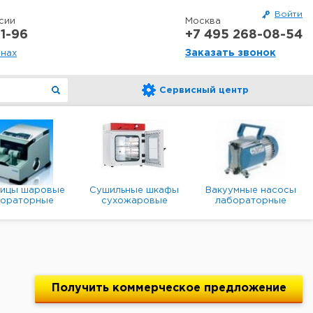
Войти
сии
Москва
1-96
+7 495 268-08-54
Заказать звонок
онах
Сервисный центр
ницы шаровые
Сушильные шкафы
Вакуумные насосы
бораторные
сухожаровые
лабораторные
анетарные
лабораторные
диафрагменные
мембранные
Получить
коммерческое
предложение