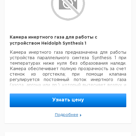
для подключения
устройства
Synthesis 1 к
1
6230317
ротационным
испарителям
серии Laborota
4000
Камера инертного газа для работы с
Датчик
устройством Heidolph Synthesis 1
температуры
для насадок Solid
1
9812444
Kамера инертного газа предназначена для работы
16/20/24 и Liquid
устройства параллельного
синтеза Synthesis 1 при
24
температурах ниже нуля без образования наледи.
Kамера обеспечивает полную прозрачность за счет
Датчик
стенок из оргстекла; при помощи клапана
температуры
1
9812445
регулируется
постоянный поток инертного газа
для насадок
(азота, аргона или др.), который вытесняет воздух и
Liquid 12/16
снижает влажность до
нуля; шланги для
Защитный
1
9812446
хладоносителя пропускаются через специальную
колпак
Узнать цену
гибкую мембрану, которая обеспечивает
хорошую
Регулятор
герметичность и необходимую гибкость, требуемую
вакуума VAC
для работы с вибрирующими насадками.
1
9812447
Подробнее
control automatic
RS
Цена
Цена
Кол-
Кат.
с
с
Срок
Тип
во в