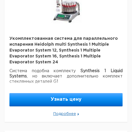
16
система для
жидкофазного
Соединительная
1
9812408
синтеза Heidolph
трубка из
1
9812738
Synthesis 1 Liquid
фторопласта
System 16
для насадок 24
Укомплектованная
Комплект
система для
стекла для
1
9812739
Укомплектованная система для параллельного
жидкофазного
Synthesis 1
1
9812409
испарения Heidolph multi Synthesis 1 Multiple
синтеза Heidolph
Septum Liquid
1
7920025
Synthesis 1 Liquid
Evaporator System 12, Synthesis 1 Multiple
System 24
Evaporator System 16, Synthesis 1 Multiple
Evaporator System 24
Система подобна комплекту
Synthesis 1 Liquid
Systems
, но включает дополнительно комплект
стеклянных деталей G1
Цена
Цена
Кол-
Узнать цену
Кат.
с
с
Срок
Тип
во в
номер
НДС,
НДС,
поставки
упак.
евро
руб
Подробнее
Укомплектованная
система для
параллельного