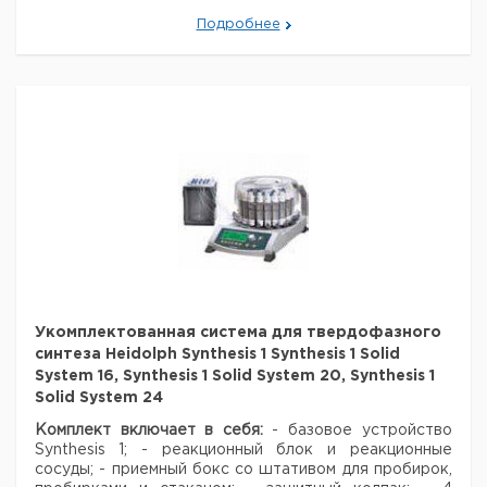
вакуума VAC
1
9812447
Подробнее
control automatic
RS
Реакторный
1
9812481
блок Solid 16
Реакторный
1
9812482
блок Solid 20
Реакторный
1
9812483
блок Solid 24
Реакторный
1
9812484
сосуд Solid 16
Реакторный
1
9812485
сосуд Solid 20
Реакторный
1
9812486
сосуд Solid 24
Укомплектованная система для твердофазного
Фритта 16
1
9812489
синтеза Heidolph Synthesis 1 Synthesis 1 Solid
Фритта 20
1
9812490
System 16, Synthesis 1 Solid System 20, Synthesis 1
Фритта 24
1
9812491
Solid System 24
Septum Solid
1
9812487
Комплект включает в себя:
- базовое устройство
Фторопластовая
Synthesis 1;
- реакционный блок и реакционные
1
9812493
трубка (1/16")
сосуды;
- приемный бокс со штативом для пробирок,
Зажим для