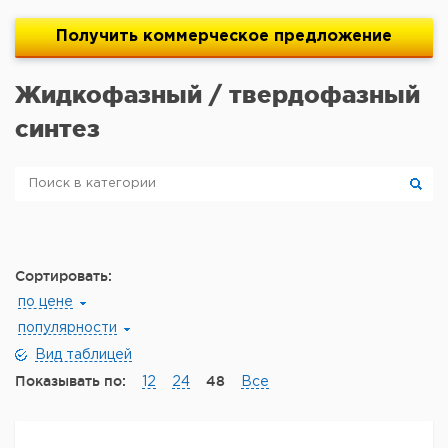
Получить
коммерческое
предложение
Жидкофазный / твердофазный
синтез
Сортировать:
по цене
популярности
Вид таблицей
Показывать по:
48
12
24
Все