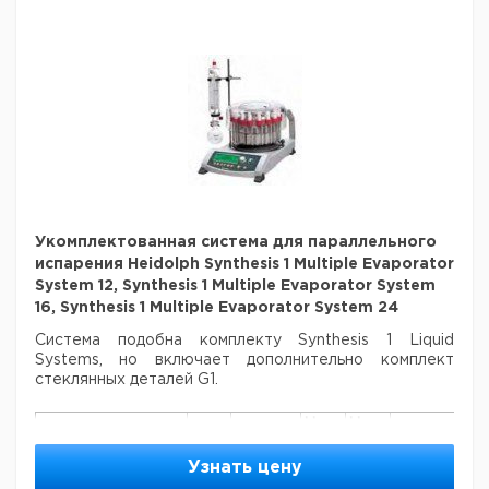
испарения
1
9812375
Heidolph Synthesis
1 Multiple
Evaporator System
12
Укомплектованная
система для
параллельного
испарения
1
9812376
Heidolph Synthesis
1 Multiple
Evaporator System
Укомплектованная система для параллельного
16
испарения Heidolph Synthesis 1 Multiple Evaporator
Укомплектованная
System 12, Synthesis 1 Multiple Evaporator System
система для
параллельного
16, Synthesis 1 Multiple Evaporator System 24
испарения
1
9812403
Система подобна комплекту Synthesis 1 Liquid
Heidolph Synthesis
Systems, но включает дополнительно
комплект
1 Multiple
стеклянных деталей G1.
Evaporator System
24
Цена
Цена
Кол-
Кат.
с
с
Срок
Тип
во в
номер
НДС,
НДС,
поставки
Узнать цену
упак.
евро
руб