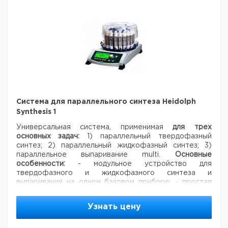
Система для параллельного синтеза Heidolph
Synthesis 1
Универсальная система, применимая
для трех
основных задач:
1) параллельный твердофазный
синтез;
2) параллельный жидкофазный синтез;
3)
параллельное выпаривание multi.
Основные
особенности:
- модульное устройство для
твердофазного и жидкофазного синтеза и
выпаривания на одном базовом приборе;
- простая
работа со сменными реакционными сосудами на 24
пробы;
- удобный доступ ко всем пробам за счет
Узнать цену
поворачивающейся насадки;
- задание различных
температур в 4 различных зонах нагревания;
- точное