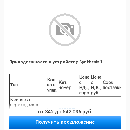
номер
НДС,
НДС,
поставки
упак.
евро
руб
Камера
инертного газа
1
9812448
для устройства
Synthesis 1
Принадлежности к устройству Synthesis 1
Цена
Цена
Кол-
Кат.
с
с
Срок
Тип
во в
номер
НДС,
НДС,
поставки
упак.
евро
руб
Комплект
переходников
для подключения
от
342
1
до
6230317
542 036
руб.
к Laborota Serie
4000
Получить предложение
Регулятор