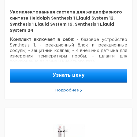
блок Liquid 16
Реакторный
Укомплектованная система для жидкофазного
1
9812731
блок Liquid 24
синтеза Heidolph Synthesis 1 Liquid System 12,
Реакторный
Synthesis 1 Liquid System 16, Synthesis 1 Liquid
1
7920026
сосуд Liquid 12
System 24
Реакторный
1
9812732
Комплект включает в себя:
- базовое устройство
сосуд Liquid 16
Synthesis 1;
- реакционный блок и реакционные
Реакторный
1
9812733
сосуды;
- защитный колпак;
- 4 внешних датчика для
сосуд Liquid 24
измерения температуры пробы;
- шланги для
Стеклянный
подключения вакуума и инертного газа.
1
9812734
сосуд Liquid 12
Стеклянный
Цена
Цена
1
Узнать цену
9812735
Кол-
сосуд Liquid 1610
Кат.
с
с
Срок
Тип
во в
Стеклянный
номер
НДС,
НДС,
поставки
1
9812736
упак.
сосуд Liquid 24
Подробнее
евро
руб
Датчик
Укомплектованная
температуры
1
9812445
система для
(170 мм)
жидкофазного
1
9812404
синтеза Heidolph
Соединительная
Synthesis 1 Liquid
трубка из
System 12
фторопласта
1
9812737
для насадок 12 и
Укомплектованная