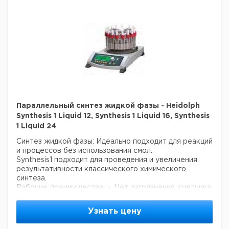
сделаны из стекла, крышки сделаны из тефлона.
Цена
Цена
Кол-
Кат.
с
с
Срок
Тип
Описание
во в
номер
НДС,
НДС,
поставки
упак.
евро
руб
Heidolph
12
Synthesis
сосудов
1
9812441
1 Liquid
по 50 мл
12
Heidolph
Параллельный синтез жидкой фазы - Heidolph
16
Synthesis
Synthesis 1 Liquid 12, Synthesis 1 Liquid 16, Synthesis
сосудов
1
9812442
1 Liquid
1 Liquid 24
по 25 мл
16
Синтез жидкой фазы:
Идеально подходит для реакций
Heidolph
24
и процессов без использования смол.
Synthesis
сосуда
1
9812443
Synthesis1 подходит для проведения и увеличения
1 Liquid
по 10 мл
результативности классического химического
24
синтеза.
Рабочие преимущества:
- Нет загрязнения счетчика,
благодаря отдельным крышкам на всех реакционных
сосудах
- простые в использовании реакционные
Узнать цену
сосуды со стандартным горлышком и
соответствующими
завинчивающимися крышками
-