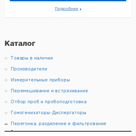
Укомплектованная
Подробнее
система для
параллельного
испарения
1
9812375
Heidolph Synthesis
1 Multiple
Evaporator System
Каталог
12
Укомплектованная
система для
Товары в наличии
параллельного
испарения
Производители
1
9812376
Heidolph Synthesis
1 Multiple
Измерительные приборы
Evaporator System
16
Перемешивание и встряхивание
Укомплектованная
система для
Отбор проб и пробоподготовка
параллельного
испарения
Гомогенизаторы-Диспергаторы
1
9812403
Heidolph Synthesis
1 Multiple
Перегонка, разделение и фильтрование
Evaporator System
24