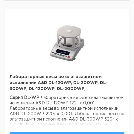
г.
г.
г.
г.
Весы
Kern
&
0,001
100
0,001
0
Sohn
PCB
100-3
Весы
Kern
&
0,001
200
0,001
0
Sohn
PCB
250-3
Лабораторные весы во влагозащитном
Весы
исполнении A&D DL-120WP, DL-200WP, DL-
Kern
300WP, DL-1200WP, DL-2000WP,
&
0,01
200
0,01
Sohn
Серия DL-WP
Лабораторные весы во влагозащитном
PCB
исполнении A&D DL-120WP 122г х 0,001г
200-2
Лабораторные весы во влагозащитном исполнении
A&D DL-200WP 220г х 0,001г
Лабораторные весы во
Весы
влагозащитном исполнении A&D DL-300WP 320г х
Kern
0,001г
Лабораторные весы во влагозащитном
&
исполнении A&D DL-1200WP 1220г х 0,01г
Sohn
0,01
1000
0,01