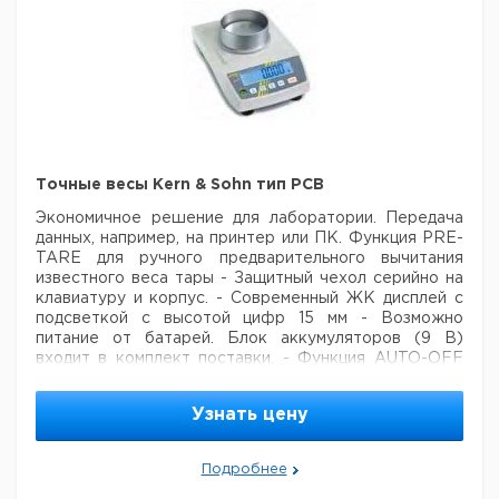
Точные весы Kern & Sohn тип PCB
Экономичное решение для лаборатории. Передача
данных, например, на принтер или ПК. Функция PRE-
TARE для ручного
предварительного вычитания
известного веса тары
- Защитный чехол серийно на
клавиатуру и корпус.
- Современный ЖК дисплей с
подсветкой с высотой цифр 15 мм
- Возможно
питание от батарей. Блок аккумуляторов (9 В)
входит в комплект поставки.
- Функция AUTO-OFF
для автоматического выключения при отсутствии
взвешиваний в течение 3 минут, для сохранения
Узнать цену
батарей.
- Стальная чаша для взвешивания.
Подробнее
Дискретность
Объем
Воспроизводимость
Линейн
Тип