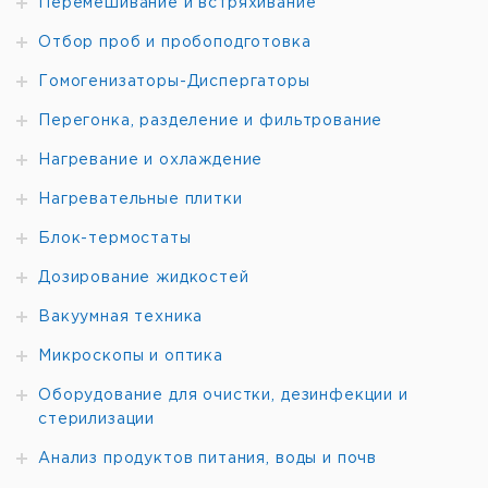
Перемешивание и встряхивание
PES
200 x
220 x 333 x
15000-
15000
0,1
0
Отбор проб и пробоподготовка
200
93
1M
Гомогенизаторы-Диспергаторы
PES
250 x
260 x 333 x
31000-
31000
0,1
0
220
110
Перегонка, разделение и фильтрование
1M
PEJ
140 x
220 x 333 x
Нагревание и охлаждение
620-
620
0,001
120
93
3M*
Нагревательные плитки
PEJ
200 x
220 x 333 x
2200-
2200
0,01
Блок-термостаты
200
93
2M*
PEJ
Дозирование жидкостей
200 x
220 x 333 x
4200-
4200
0,01
200
93
2M*
Вакуумная техника
Микроскопы и оптика
Оборудование для очистки, дезинфекции и
стерилизации
Анализ продуктов питания, воды и почв