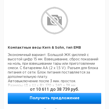
Компактные весы Kern & Sohn, тип EMB
Экономичный вариант. Большой ЖК-дисплей с
высотой цифр 15 мм. Взвешивание, сброс показаний
на ноль, при взвешивании тары или приготовлении
смеси. С батареями АА (2 x 1,5 V). Разъем для блока
питания от сети. Блок питания поставляется за
дополнительную плату.
Автовыключение после 3 мин. простоя.
Размеры (Д х Ш х В): 170 x 240 x 38 мм
от
10 611
до
38 739
руб.
Вес (нетто): ок. 600 г
Получить предложение
Диапазон
Воспроиз-
Дискрет-
Линейность
Ди
Тип
взвешивания
водимость
ность г
г
чаш