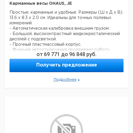
100
200
1
7650037
Карманные весы OHAUS, JE
100K200
HCB
Простые, карманные и удобные. Размеры (Ш х Д х В):
200
100
1
6230356
200K100
13.6 x 8.3 x 2.0 см. Идеальны для точных полевых
HCB
измерений.
200
500
1
6201752
200K500
- Автоматическая калибровка внешним грузом.
- Большой, высоконтрастный жидкокристалический
дисплей с подсветкой.
- Прочный пластмассовый корпус.
- Функция автоотключения продлевает работу
от
69 771
до
96 848
руб.
батареи.
- В комплекте защитный чехол и батарейки.
Получить предложение
Цен
Диапазон
Размер
Кол-
Дискрет-
Кат.
с
Подробнее
Тип
взвешивания
чаши
во в
ность г
номер
НДС
г
мм
упак.
евр
JE120
120
01
83 x 76
1
9902413
JE250
250
01
83 x 76
1
9902414
JE500
500
01
83 x 76
1
9902415