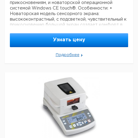
прикосновениям, и новаторской операционной
системой Windows CE touch®.
Особенности:
•
Новаторская модель сенсорного экрана:
высококонтрастный, с подсветкой, чувствительный к
прикосновению большой экран создает комфорт в
управлении и делает более удобным считывание
показаний
• Наглядная структура меню с текстовым
Узнать цену
обозначением клавиш на дисплее. Меню и процедуры
ясны сами по себе. Это сокращает время обучения,
предотвращает ошибки оператора и таким образом,
Подробнее
обеспечивает эффективную работу
• Цветной ЖК-
дисплей с высотой цифр 17 мм, шириной диагонали
5,8'' (ок. 147 мм), ШxВ 11,8x8,8 мм
• Отображение на
дисплее:
-Процесс сушки включен
-Строка
состояния
-Актуальная температура
-Текущее
содержание влаги в % / индикация на дисплее и
вывод на печать влажности в %
-Остаточная
влажность в % (график динамики процесса)
-Режим
отключения
-Заданная температура
-Режим сушки
стандартный
-Скорость сушки
-Процесс сушки
включен
• Графическое представление кривой
сушки показывает динамику процесса сушки в
реальном времени и может быть полезно
пользователю для контроля и оценки результата.
•
Практичные подсказки при навеске до заданного