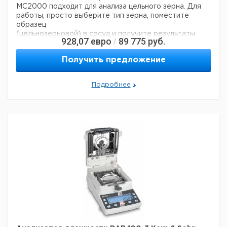
Инфракрасное
MC2000 подходит для анализа цельного зерна. Для
MB23
нагревание
0.2% (10г проба)
10
1
работы, просто выберите тип зерна, поместите
(без стекла)
образец
Галогенное
(цельнозерновой) в сосуд и получите результаты
MB25
0.05% (10г проба)
5
1
928,07
евро
89 775
руб.
/
нагревание
автоматически.
- Результат известен через 5 секунд, MC2000 создан
Получить предложение
для рутинного анализа влажности зерна.
Автоматическая
система термокомпенсации корректирует любые
Подробнее
внешние воздействия температуры, обеспечивая
точность.
- Обладая 50 режимами измерения (10
предварительно запрограммированных), MC2000
предназначен для
измерения содержания влаги в самых разнообразных
зернах.
Характеристики
Диапазон влажности: от 3 до 45%
Дискретность: 0,1 %
Воспроизводимость: 0,2%
Максимальный объем пробы: 220 мл
Диапазон температуры: от 0 до 50 °C
Габариты (Ш x Г x В): 190 x 120 x 200 мм
Электропитание: 4 батареи АА