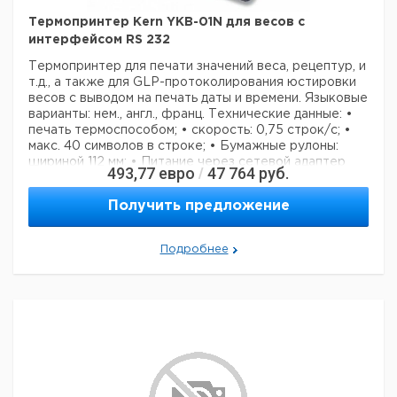
Термопринтер Kern YKB-01N для весов с
интерфейсом RS 232
Термопринтер для печати значений веса, рецептур, и
т.д., а также для GLP-протоколирования юстировки
весов с выводом на печать даты и времени. Языковые
варианты: нем., англ., франц.
Технические данные:
•
печать термоспособом;
• скорость: 0,75 строк/с;
•
макс. 40 символов в строке;
• Бумажные рулоны:
шириной 112 мм;
• Питание через сетевой адаптер
493,77
евро
47 764
руб.
/
230 В / 50 Гц (серийно);
• Габаритные размеры
корпуса ШxГxВ 165x140x50 мм;
• Интерфейсный
Получить предложение
кабель не входит в комплект поставки.
Пожалуйста,
указывайте модель весов, чтобы можно было
предварительно конфигурировать принтер на
Подробнее
заводе.