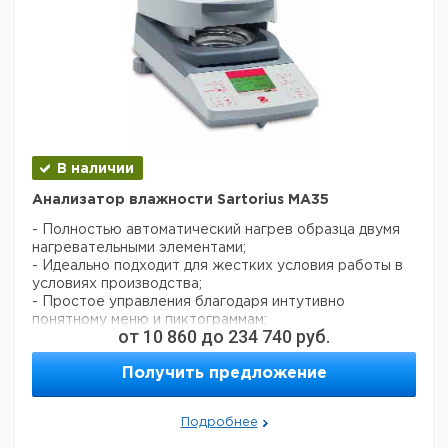
В наличии
Анализатор влажности Sartorius MA35
- Полностью автоматический нагрев образца двумя
нагревательными элементами;
- Идеально подходит для жестких условия работы в
условиях производства;
- Простое управления благодаря интутивно
понятному меню и пиктограммам;
от
10 860
до
234 740
руб.
- Количество образца от 5 до 15 г;
- % влажности, % сухого веса, значение ATRO,
Получить предложение
остаток г, потеря веса мг;
- 20 программ для быстрого переключения между
методиками;
Подробнее
- стандартная сушка;
- Отключение: полностью автоматическое, по