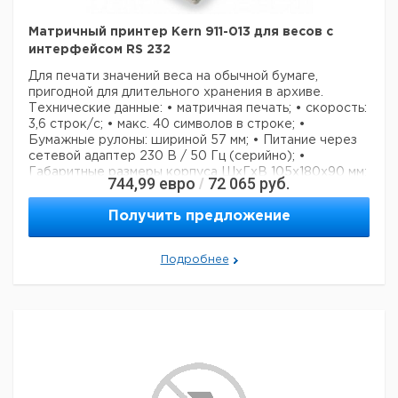
Матричный принтер Kern 911-013 для весов с
интерфейсом RS 232
Для печати значений веса на обычной бумаге,
пригодной для длительного хранения в архиве.
Технические данные:
• матричная печать;
• скорость:
3,6 строк/с;
• макс. 40 символов в строке;
•
Бумажные рулоны: шириной 57 мм;
• Питание через
сетевой адаптер 230 В / 50 Гц (серийно);
•
Габаритные размеры корпуса ШxГxВ 105x180x90 мм;
744,99
евро
72 065
руб.
/
• Интерфейсный кабель не входит в комплект
поставки.
Пожалуйста, указывайте модель весов,
Получить предложение
чтобы можно было предварительно
конфигурировать принтер на заводе.
Подробнее