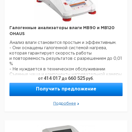
Вес: 4,82 кг
Цена с
Цена с
Кол-во
Кат.
Срок
Тип
НДС,
НДС,
в упак.
номер
поставки
евро
руб
Галогенные анализаторы влаги MB90 и MB120
OHAUS
DAB
1
6281836
100-3
Анализ влаги становится простым и эффективным.
- Они оснащены галогенной системой нагрева,
которая гарантирует скорость работы
и повторяемость результатов с разрешением до 0,01
%
- Не нуждается в техническом обслуживании
Съемные чаша и компоненты нагревательной камеры,
414 017
660 525
от
до
руб.
которые
делают очистку быстрой и легкой, дополнительные
Получить предложение
инструменты не требуются
- Основанное на пиктограммах интуитивно понятное
меню на сенсорном дисплее помогает оператору на
Подробнее
всех
этапах рабочего процесса.
- В анализатор MB120 встроен мастер Temperature
Guide для выбора оптимальной температуры сушки.
- Область применения: Определение содержания