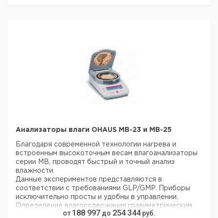
просмотра.
- Помощник взвешивания заданного значения (г) с
настраиваемым допуском от 1% до 25% от заданного
значения.
- Простое, пошаговое направление пользователя на
дисплее на английском, немецком, французском,
итальянском, испанском и португальском языках.
Технические характеристики
Дискретность: 0,01%/0,001 г
Диапазон взвешивания: до 160 г
Воспроизводимость при массе пробы 10 г: 0,001 г
Диапазон температур: +35 … +160°C
Размер измерительного устройства (Ш x Г x В): 200
x 150 x 63 мм
Габаритные размеры (Ш x Г x В): 210 x 340 x 225 мм
Анализаторы влаги OHAUS MB-23 и MB-25
Благодаря современной технологии нагрева и
встроенным высокоточным весам влагоанализаторы
серии MB‚ проводят быстрый и точный анализ
влажности.
Данные экспериментов представляются в
соответствии с требованиями GLP/GMP. Приборы
исключительно просты и удобны в управлении.
Определение влагосодержания гравиметрическим
188 997
254 344
от
до
руб.
методом находит свое применение в