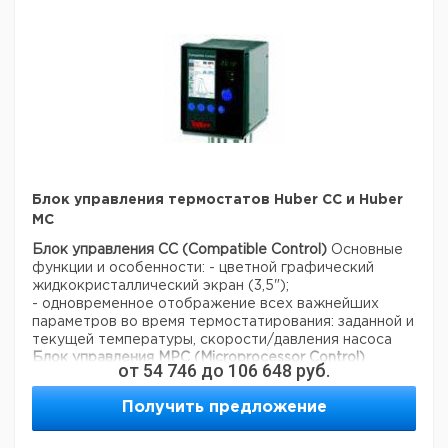
Блок управления термостатов Huber CC и Huber
MC
Блок управления CC (Compatible Control)
Основные
функции и особенности:
- цветной графический
жидкокристаллический экран (3,5");
- одновременное отображение всех важнейших
параметров во время термостатирования: заданной и
текущей температуры, скорости/давления насоса
Блок управления MPC (Microprocessor Control)
от
54 746
до
106 648
руб.
Основные функции и особенности:
- простой
экономичный блок управления только с важнейшими
Получить предложение
функциями;
- задание и отображение текущей
температуры;
- механическая защита от перегрева;
-