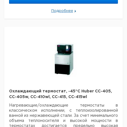
Мощность
Диапазон
Мощность
кВт
Габарит
Тип
температур
нагрева
Подробнее
охлаждения
размеры
°С
Вт
при 0°С
Оборотный
нагревающий/
охлаждающий
от -25 дo
225 x 370 x
термостат с
1000
0,20
150
429
ванной, серия
Huber ministat
125-cc
Оборотный
нагревающий/
охлаждающий
от -25 дo
225 x 370 x
термостат с
1000
0,20
150
429
ванной, серия
Huber ministat
125w-cc
Охлаждающий термостат, -45°C Huber CC-405,
Оборотный
CC-405w, CC-410wl, CC-415, CC-415wl
нагревающий/
Нагревающие/охлаждающие термостаты в
охлаждающий
от -40 дo
225 x 450
классическом исполнении, с теплоизолированной
термостат с
2000
0,38
200
x 476
ванной из нержавеющей стали. За счет минимального
ванной, серия
объема теплоносителя и высокой мощности в
Huber ministat
термостатах достигается предельно высокая
230-cc