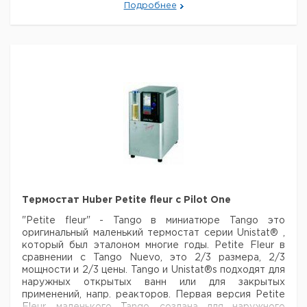
интерфейс RS 232 (только в версии MPC Advanced);
Подробнее
- подключение внешнего датчика температуры
(только в версии MPC Advanced).
E-grade: ключ расширения внутреннего
программного обеспечения для увеличения
функциональности термостатов.
Термостаты, оснащенные блоком управления CC
(Compatible Control), поставляются с базовой
версией программного обеспечения (Basic), которая
имеет лишь самые необходимые для работы функции.
Термостат Huber Petite fleur с Pilot One
При необходимости расширения количества
функций (например, для программирования
"Petite fleur" - Tango в миниатюре
Tango это
температуры, регулирования давления, большей
оригинальный маленький термостат серии Unistat® ,
точности показаний) пользователям предлагаются
который был эталоном многие годы. Petite Fleur в
расширения программного обеспечения, называемые
сравнении с Tango Nuevo, это 2/3 размера, 2/3
"E-grade". Особенностью таких расширений
мощности и 2/3 цены.
Tango и Unistat®s подходят для
является их предельно простая установка:
наружных открытых ванн или для закрытых
пользователю выдается индивидуальный код
применений, напр. реакторов. Первая версия Petite