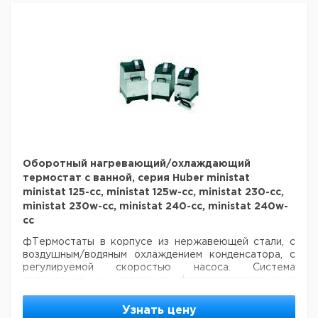
18 л/мин при0.6
Давление насоса:
охлаждающие
0,21 / 0,15 /
Бар
-25 до 200
4.5
140 x 120
термостаты
0,05
K6s-mpc-NR
Диапазон
Холодопроизвод
Объем
Тип
температур
при 100/20/0/-20/-30°C
ванны л
°С
кВт
Охлаждающий
термостат
-30 дo 150
переменный
0,3 / 0,3 / 0,2 / 
Variostat cc
Оборотный нагревающий/охлаждающий
термостат с ванной, серия Huber ministat
ministat 125-cc, ministat 125w-cc, ministat 230-cc,
ministat 230w-cc, ministat 240-cc, ministat 240w-
cc
фТермостаты в корпусе из нержавеющей стали, с
воздушным/водяным охлаждением конденсатора, с
регулируемой скоростью насоса. Система
охлаждения не содержит фторхлорсодержащих
фреонов.
Узнать цену