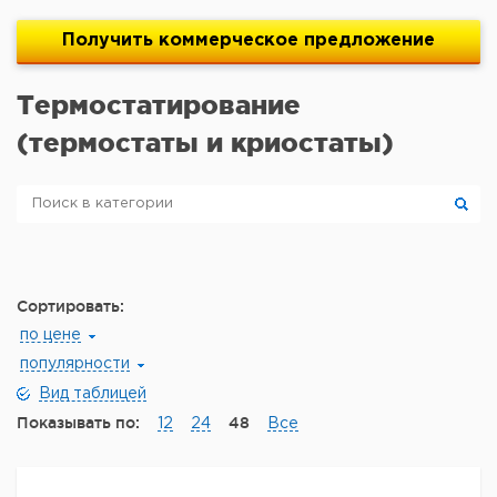
Получить
коммерческое
предложение
Термостатирование
(термостаты и криостаты)
Сортировать:
по цене
популярности
Вид таблицей
Показывать по:
48
12
24
Все