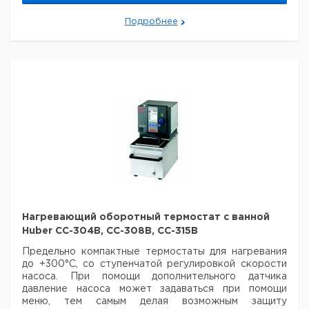
°C
Вт
В
у
Навесный
Подробнее
термостат
(-20) 28
345 x 200 x
2000
230
1
Huber
- 200
326
CC200BX
Навесный
термостат
(-20) 28
3000 /
345 x 190 x
230/400
1
Huber
- 300
4000
392
CC300BX
Для достижения температуры -20°С требуется
внешний охладитель.
Нагревающий оборотный термостат с ванной
Huber CC-304B, CC-308B, CC-315B
Предельно компактные термостаты для нагревания
до +300°C, со ступенчатой регулировкой скорости
насоса. При помощи дополнительного датчика
давление насоса может задаваться при помощи
меню, тем самым делая возможным защиту