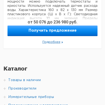
мощности можно подключать термостаты и
криостаты. Используется надежный датчик расхода
воды.
Характеристика
160 x 82 x 130 мм
Размер
пластикового корпуса
(Ш х В х Г):
Светодиодная
индикация: высота 10 мм, зеленая
Пределы
от
50 076
до
236 980
руб.
регулировки: от 10 л/ч до 250 л/ч
Питание: 230 В/50
Гц, 16 А
Разрывная мощность: 16 А/230 В при
Получить предложение
максимальной нагрузке, 1 А/230 В для
электромагнитного
клапана
Подробнее
Цена
Цена
Кол-
Кат.
с
с
Срок
Описание
во в
номер
НДС,
НДС,
поставки
упак.
евро
руб
Реле
Каталог
охлаждения
1
9234295
LKR 3000
Датчик
1
9234296
Товары в наличии
расхода
Разрывной
Производители
1
9234297
клапан
Измерительные приборы
Рекомендуем купить по низкой цене.