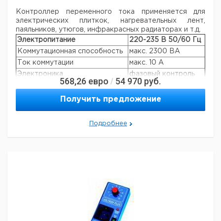
Контроллер переменного тока применяется для
электрических плиткок, нагревательных лент,
паяльников, утюгов, инфракрасных радиаторах и т.д.
Электропитание
220-235 В 50/60 Гц
Коммутационная способность
макс. 2300 ВА
Ток коммутации
макс. 10 А
Электроника
фазовый контроль
568,26
евро
54 970
руб.
/
Регулируемый диапазон
10 - 235 В ~
Против помех
соотв. EN-нормам
Получить предложение
Размеры:
188 x 110 x 70 мм
Вес:
1,2 кг
Подробнее
Рекомендуем купить по низкой цене.