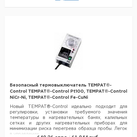
Pt 100
Термодатчик
3,0*
250
1
7601585
Pt 100
Термодатчик
Pt100,
2,5
250
1
9725322
стекло
Термодатчик
Pt100,
3,0
250
1
9725323
стекло
Термодатчик
1,5**
250
1
9725394
Fe-CuNi
Термодатчик
1,5**
250
1
9725395
NiCr-Ni
Безопасный термовыключатель TEMPAT®-
Рекомендуем купить по низкой цене.
Control TEMPAT®-Control Pt100, TEMPAT®-Control
NiCr-Ni, TEMPAT®-Control Fe-CuNi
Новый TEMPAT®-Control идеально подходит для
регулировки, установки требуемого значения
температуры в нагревательных банях, калильных
сетках и
других нагревательных приборах для
минимизации риска перегрева образца пробы. Легок
в управлении.