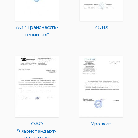
АО "Транснефть-
ИОНХ
терминал"
ОАО
Уралхим
"Фармстандарт-