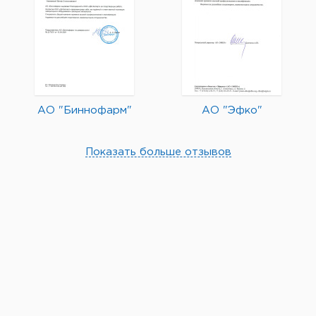
АО "Биннофарм"
АО "Эфко"
Показать больше отзывов