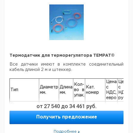
Рекомендуем купить по низкой цене.
Термодатчик для терморегулятора TEMPAT®
Все датчики имеют в комплекте соединительный
кабель длиной 2 м и штеккер.
Цена
Цена
Кол-
Диаметр
Длина
Кат.
с
с
С
Тип
во в
мм.
мм.
номер
НДС,
НДС,
п
упак.
евро
руб
Термодатчик
от
27 540
до
34 461
руб.
1,6*
250
1
9725320
Pt100
Получить предложение
Термодатчик
2,0*
250
1
9725321
Pt100
Термодатчик
2,5*
Подробнее
250
1
9725378