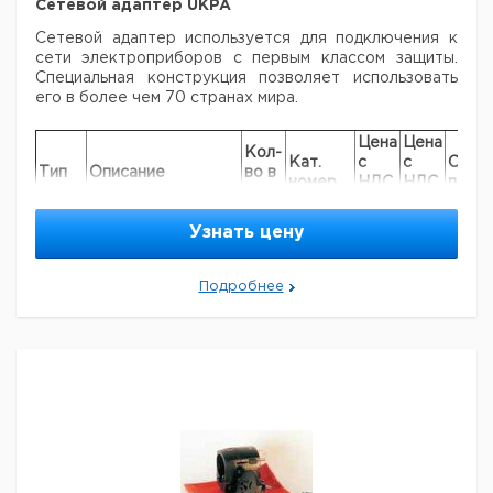
Сетевой адаптер UKPA
Сетевой адаптер используется для подключения к
сети электроприборов с первым
классом защиты.
Специальная конструкция позволяет использовать
его в более чем
70 странах мира.
Цена
Цена
Кол-
Кат.
с
с
Срок
Тип
Описание
во в
номер
НДС,
НДС,
поста
упак.
евро
руб
Адаптер для
Узнать цену
использования с
UKPA
электроприборами
1
9843961
первого класса
Подробнее
защиты
Рекомендуем купить по низкой цене.