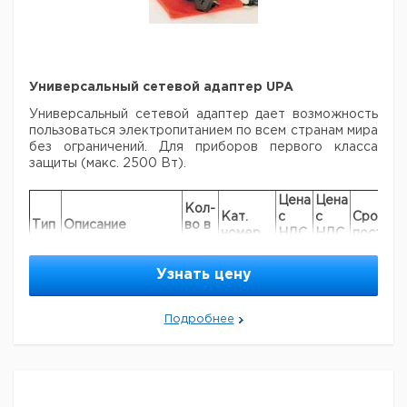
Универсальный сетевой адаптер UPA
Универсальный сетевой адаптер дает возможность
пользоваться электропитанием по
всем странам мира
без ограничений. Для приборов первого класса
защиты (макс.
2500 Вт).
Цена
Цена
Кол-
Кат.
с
с
Срок
Тип
Описание
во в
номер
НДС,
НДС,
поставк
упак.
евро
руб
Универсальный
Узнать цену
сетевой адаптер
для
электроприборов
Подробнее
UPA
с двух или
1
9843961
трехполюсной
вилкой, первого и
второго класса
защиты