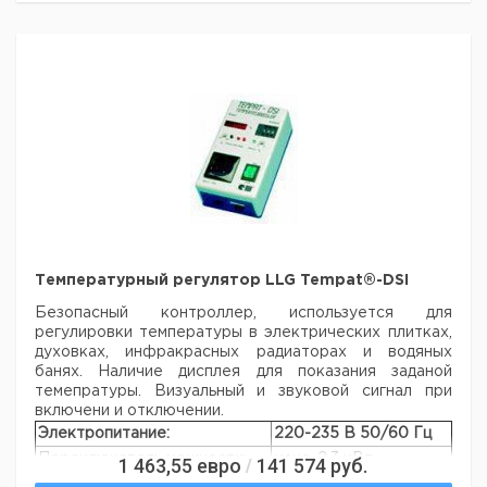
подходящий разъем.
Характеристики:
Питание:
230 В ~ 50/60 Гц
Включаемая
2000 Вт, 10 А
мощность:
кабель дл. 1,20 м, вилка с контактом
Подключение:
заземления, другие варианты
поставляются за доп. плату
Потребитель:
усиленный стекловолокном пластик,
Корпус:
серый
Размеры:
188 x 110 x 70 мм
Вкл/
2-позиционный светящийся
Температурный регулятор LLG Tempat®-DSI
выключение:
выключатель
Безопасный контроллер, используется для
Подключение
регулировки температуры в электрических плитках,
разъем
датчика:
духовках, инфракрасных радиаторах и водяных
Расположение
банях. Наличие дисплея для показания заданой
контактов РТ
1 и 2
темепратуры. Визуальный и звуковой сигнал при
100:
включени и отключении.
Термоэлемнты:
1 + 3
Электропитание:
220-235 В 50/60 Гц
Погрешность:
±1 % п.ш.
Переключатель мощности:
макс. 2,3 кВт
1 463,55
евро
141 574
руб.
/
Переключатель тока:
макс. 10 А