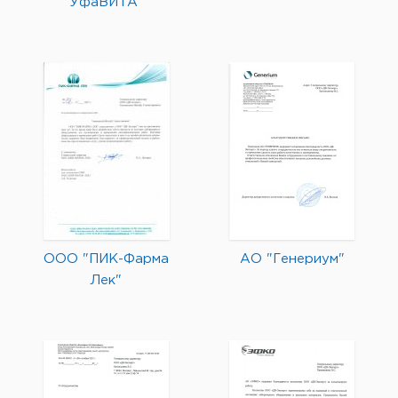
УфаВИТА"
ООО "ПИК-Фарма
АО "Генериум"
Лек"