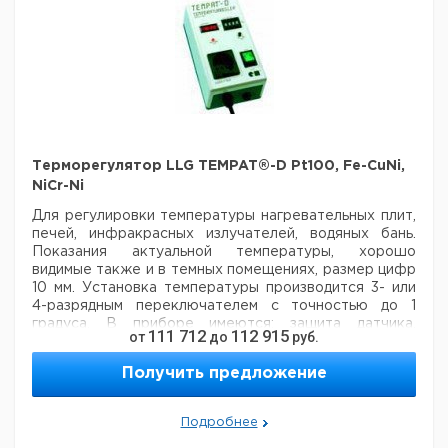
Терморегулятор LLG TEMPAT®-D Pt100, Fe-CuNi,
NiCr-Ni
Для регулировки температуры нагревательных плит,
печей, инфракрасных излучателей, водяных бань.
Показания актуальной температуры, хорошо
видимые также и в темных помещениях, размер цифр
10 мм. Установка температуры производится 3- или
4-разрядным переключателем с точностью до 1
градуса. В приборе имеются: защита датчика,
111 712
112 915
от
до
руб.
показания интервала включения, Хр-триммер для
изменения усиления регулировки от 0 до 10.
Получить предложение
Подключение датчика осуществляется через
разъем.
Возможна поставка с подходящим термодатчиком. В
Подробнее
случае поставки без термодатчика, прилагается