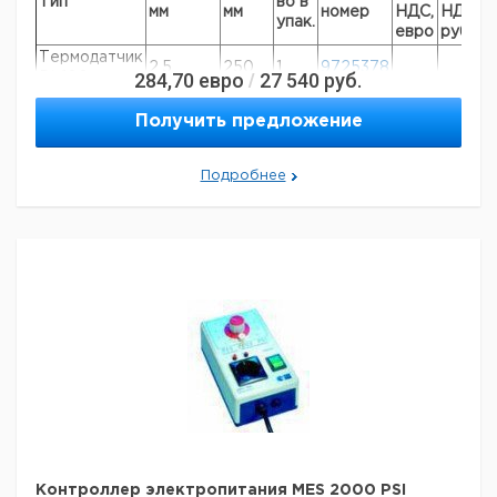
Тип
во в
мм
мм
номер
НДС,
НДС,
п
упак.
евро
руб
Термодатчик
2,5
250
1
9725378
284,70
евро
27 540
руб.
/
Pt 100
Термодатчик
1,5
250
1
9725394
Получить предложение
Fe-CuNi
Термодатчик
1,5
250
1
9725395
NiCr-Ni
Подробнее
Рекомендуем купить по низкой цене.
Контроллер электропитания MES 2000 PSI