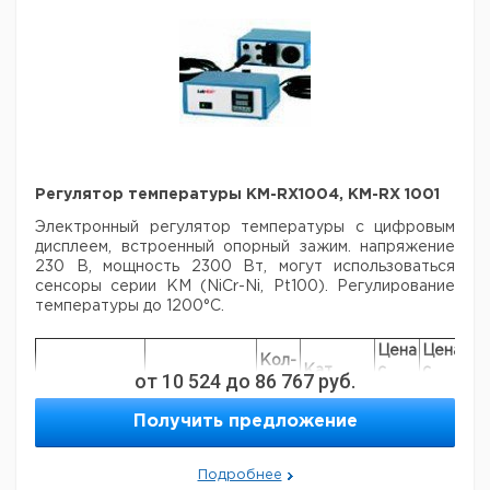
Регулятор температуры KM-RX1004, KM-RX 1001
Электронный регулятор температуры с цифровым
дисплеем, встроенный опорный зажим. напряжение
230 В, мощность 2300 Вт, могут использоваться
сенсоры серии KM (NiCr-Ni, Pt100). Регулирование
температуры до 1200°C.
Цена
Цена
Кол-
Кат.
с
с
Ср
от
10 524
до
86 767
руб.
Тип
Подключения
во в
номер
НДС,
НДС,
по
упак.
евро
руб
Получить предложение
Регулятор
температуры
гнездо
1
7619815
KM-RX 1001
Подробнее