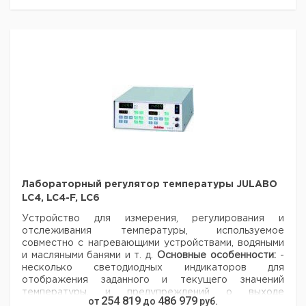
Регулятор
температуры
зажим
1
9642654
KM-RX 1004
Датчик температуры серии KM для лабораторных
приборов.
В комплекте
соединительный кабель и диодная вилка.
Лабораторный регулятор температуры JULABO
Диапазон
Кол-
К
LC4, LC4-F, LC6
Тип
Описание
Для
измерения
Подключения
во в
н
°C
упак.
Устройство для измерения, регулирования и
отслеживания температуры, используемое
KM-
Плоская
KM-
без диодной
0 - 400
1
9
совместно с нагревающими устройствами, водяными
TNF
термопара
RX1004
вилки
и масляными банями и т. д.
Основные особенности:
-
KM-
Термопара
KM-
без диодной
0 - 1200
1
9
несколько светодиодных индикаторов для
TNS
- штаб
RX1004
вилки
отображения заданного и текущего значений
KM-
Датчик в
KM-
без диодной
температуры, и предупреждений о выходе
0 - 500
1
9
254 819
486 979
от
до
руб.
TP2
оболочке
RX1004
вилки
температуры за заданный предел;
- пленочная