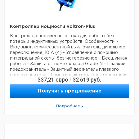
Контроллер мощности Voltron-Plus
Контроллер переменного тока для работы без
потерь и индуктивных устройств.
Особенности:
-
Вкл/выкл люминесцентный выключатель, дипольное
переключение, 10 А (4)
- Управление с помощью
интегральной схемы, безгистерезисное
- Бесшумная
работа
- Защита от помех класса Grade N
- Плавкий
предохранитель
- Защитный держатель плавкого
предохранителя
- Лампа индикатора электропитания
337,21
евро
32 619
руб.
/
Электропитание:
220-235 V a.c. 50/60 Hz
Переключатель мощности:
Макс. 2000 VA
Получить предложение
Переключатель тока:
Макс. 10 А
Электроника
Фазовый контроллер
Подробнее
Регулируемый диапазон:
0 - 235 В
Размеры:
150 x 80 x 55 мм
Вес:
0,7 кг
Рекомендуем купить по низкой цене.