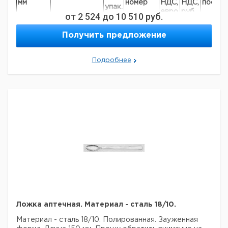
мм
номер
НДС,
НДС,
постав
упак.
евро
руб
от
2 524
до
10 510
руб.
общая
125
высота 200
1
6242704
Получить предложение
мм
регулируемая
Подробнее
125
высота 200 ...
1
4008512
250 мм
Прошу обратить внимание на то, что минимальный
заказ в нашей компании составляет 300 евро с ндс.
Ложка аптечная. Материал - сталь 18/10.
Материал - сталь 18/10. Полированная. Зауженная