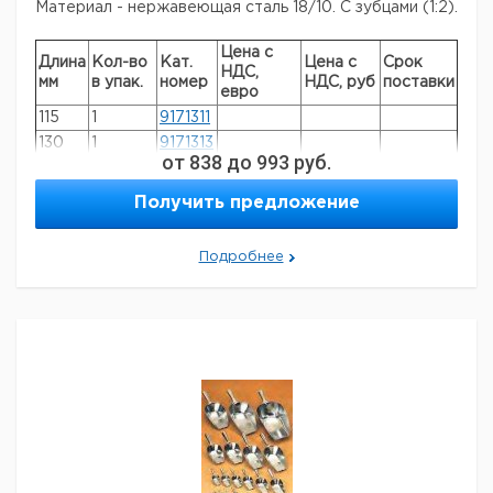
Материал - нержавеющая сталь 18/10. С зубцами (1:2).
Цена с
Длина
Кол-во
Кат.
Цена с
Срок
НДС,
мм
в упак.
номер
НДС, руб
поставки
евро
115
1
9171311
130
1
9171313
от
838
до
993
руб.
145
1
9171314
160
1
9171316
Получить предложение
Прошу обратить внимание на то, что минимальный
Подробнее
заказ в нашей компании составляет 300 евро с ндс.