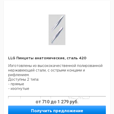
LLG Пинцеты анатомические, сталь 420
Изготовлены из высококачественной полированной
нержавеющей стали, с острыми концами и
рифлением.
Доступны 2 типа:
- прямые
- изогнутые
Цена
Цена
от
710
до
1 279
руб.
Кол-
Длина
Кат.
с
с
Срок
Тип
во в
мм
номер
НДС,
НДС,
поставки
Получить предложение
упак.
евро
руб