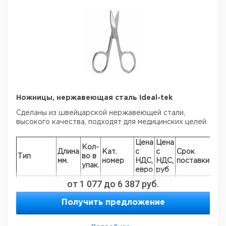
заказ в нашей компании составляет 300 евро с ндс.
Ножницы, нержавеющая сталь Ideal-tek
Сделаны из швейцарской нержавеющей стали,
высокого качества, подходят для медицинских целей.
Цена
Цена
Кол-
Длина
Кат.
с
с
Срок
Тип
во в
мм.
номер
НДС,
НДС,
поставки
упак.
евро
руб
очень
от
1 077
до
6 387
руб.
точные
лезвия,
Получить предложение
90
1
6280910
прямая
форма,