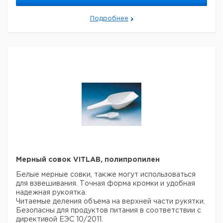
Прямой
105
1
4008482
формы
Подробнее
Прямой
115
1
9171121
формы
Прямой
130
1
9171122
формы
Прямой
150
1
9171123
формы
Прямой
160
1
4008483
формы
Прямой
200
1
4008484
формы
Изогнутой
105
1
4008485
формы
Изогнутой
115
1
9171124
Мерный совок VITLAB, полипропилен
формы
Изогнутой
Белые мерные совки, также могут использоваться
130
1
6236683
формы
для взвешивания. Точная форма кромки и удобная
надежная рукоятка.
Читаемые деления объема на верхней части рукятки.
Прошу обратить внимание на то, что минимальный
Безопасны для продуктов питания в соответствии с
заказ в нашей компании составляет 300 евро с ндс.
директивой ЕЭС 10/2011.