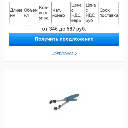
Цена
Цена
Кол-
Длина
Объем
Кат.
с
с
Срок
во в
мм
мл
номер
НДС,
НДС,
поставки
упак.
евро
руб
25
250
1
от
346
9201091
до
587
руб.
30
500
1
9201092
Получить предложение
35
1000
1
6240471
40
1500
1
9201093
Подробнее
Прошу обратить внимание на то, что минимальный
заказ в нашей компании составляет 300 евро с ндс.