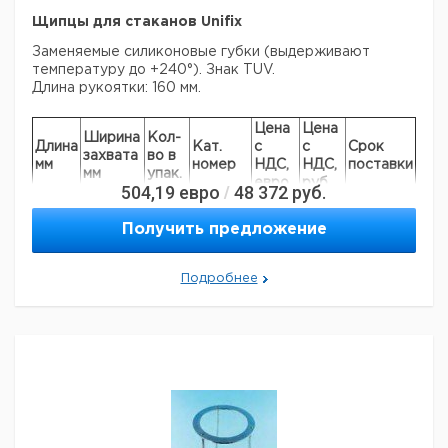
Щипцы для стаканов Unifix
Заменяемые силиконовые губки (выдерживают
температуру до +240°). Знак TUV.
Длина рукоятки: 160 мм.
Цена
Цена
Ширина
Кол-
Длина
Кат.
с
с
Срок
захвата
во в
мм
номер
НДС,
НДС,
поставки
мм
упак.
евро
руб
504,19
евро
48 372
руб.
/
300
50 - 100
1
9310010
Получить предложение
Прошу обратить внимание на то, что минимальный
заказ в нашей компании составляет 300 евро с ндс.
Подробнее