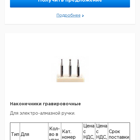
Получить предложение
Прошу обратить внимание на то, что минимальный
заказ в нашей компании составляет 300 евро с ндс.
Подробнее
Наконечники гравировочные
Для электро-алмазной ручки.
Цена
Цена
Кол-
Кат.
с
с
Срок
Тип
Для
во в
номер
НДС,
НДС,
поставки