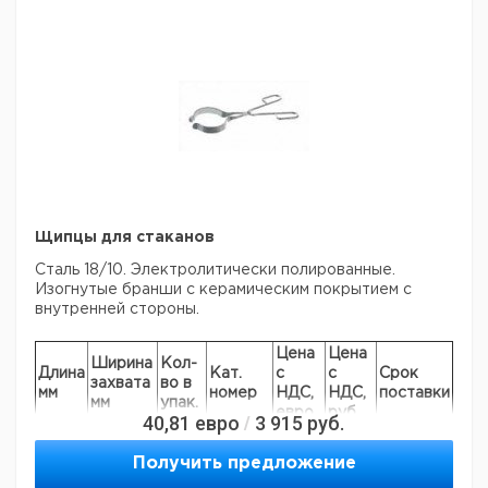
1250
400
1
9201040
Прошу обратить внимание на то, что минимальный
заказ в нашей компании составляет 300 евро с ндс.
Щипцы для стаканов
Сталь 18/10. Электролитически полированные.
Изогнутые бранши с керамическим покрытием с
внутренней стороны.
Цена
Цена
Ширина
Кол-
Длина
Кат.
с
с
Срок
захвата
во в
мм
номер
НДС,
НДС,
поставки
мм
упак.
евро
руб
40,81
евро
3 915
руб.
/
300
60 - 100
1
9310016
Получить предложение
Прошу обратить внимание на то, что минимальный