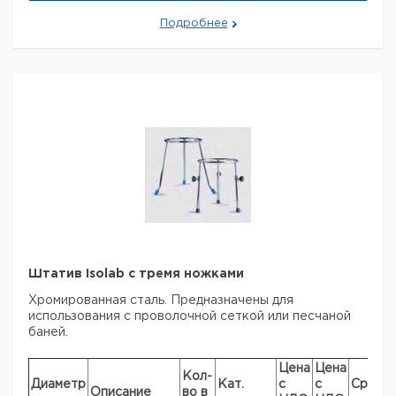
заказ в нашей компании составляет 300 евро с ндс.
Подробнее
Штатив Isolab с тремя ножками
Хромированная сталь. Предназначены для
использования с проволочной сеткой или песчаной
баней.
Цена
Цена
Кол-
Диаметр
Кат.
с
с
Срок
Описание
во в