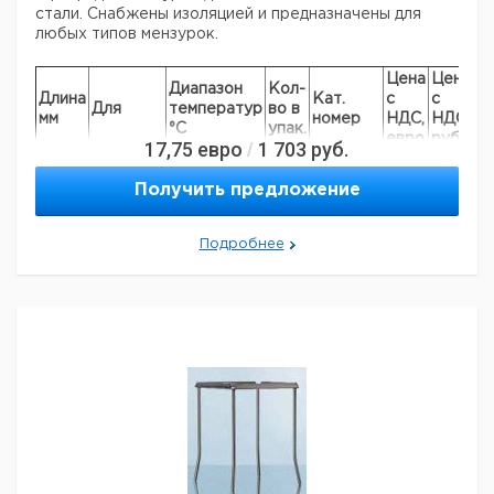
стали. Снабжены изоляцией и предназначены для
любых типов мензурок.
Цена
Цена
Диапазон
Кол-
Длина
Кат.
с
с
С
Для
температур
во в
мм
номер
НДС,
НДС,
п
°С
упак.
евро
руб
17,75
евро
1 703
руб.
/
объем
стаканов
Получить предложение
300
120
1
6237287
до 1000
мл
Подробнее
Прошу обратить внимание на то, что минимальный
заказ в нашей компании составляет 300 евро с ндс.