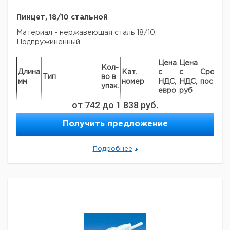
Пинцет, 18/10 стальной
Материал - нержавеющая сталь 18/10.
Подпружиненный.
Цена
Цена
Кол-
Длина
Кат.
с
с
Срок
Тип
во в
мм
номер
НДС,
НДС,
поставк
упак.
евро
руб
незаостренный
от
742
до
1 838
руб.
105
1
4008471
прямой
Получить предложение
незаостренный
115
1
4008472
прямой
незаостренный
130
Подробнее
1
4008473
прямой
незаостренный
145
1
6255826
прямой
незаостренный
160
1
4008474
прямой
незаостренный
200
1
4008475
прямой
незаостренный