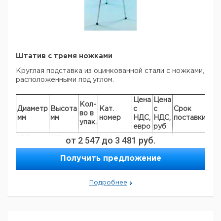
Штатив с тремя ножками
Круглая подставка из оцинкованной стали с ножками,
расположенными под углом.
Цена
Цена
Кол-
Диаметр
Высота
Кат.
с
с
Срок
во в
мм
мм
номер
НДС,
НДС,
поставки
упак.
евро
руб
100
180
от
2 547
1
9034110
до
3 481
руб.
120
210
1
9034112
Получить предложение
120
250
1
6200910
140
220
1
9034114
Подробнее
160
230
1
6059957
Прошу обратить внимание на то, что минимальный
заказ в нашей компании составляет 300 евро с ндс.