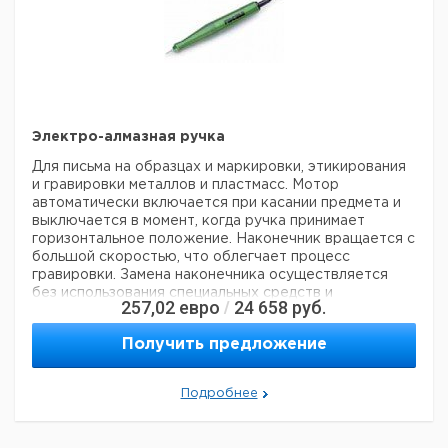
Электро-алмазная ручка
Для письма на образцах и маркировки, этикирования
и гравировки металлов и пластмасс. Мотор
автоматически включается при касании предмета и
выключается в момент, когда ручка принимает
горизонтальное положение. Наконечник вращается с
большой скоростью, что облегчает процесс
гравировки. Замена наконечника осуществляется
без использования специальных средств и
257,02
евро
24 658
руб.
/
инструментов. Глубина гравировки достаточна для
того, чтобы оставаться навсегда. Масса около 100
Получить предложение
грамм, диаметр рукоятки 15 мм. Поставляется с
острием типа А для стекла, диам. 1,5 мм.
Прошу
обратить внимание на то, что минимальный заказ в
Подробнее
нашей компании составляет 300 евро с ндс.