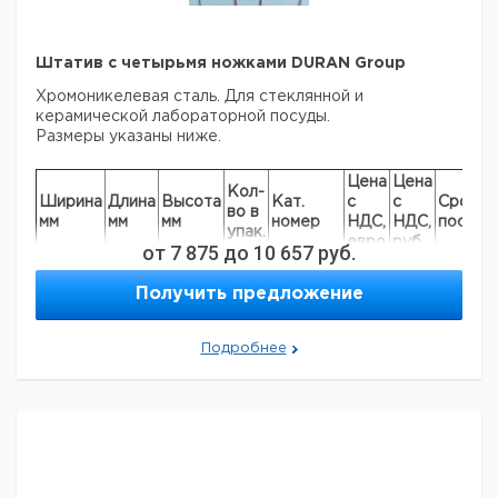
Штатив с четырьмя ножками DURAN Group
Хромоникелевая сталь. Для стеклянной и
керамической лабораторной посуды.
Размеры указаны ниже.
Цена
Цена
Кол-
Ширина
Длина
Высота
Кат.
с
с
Срок
во в
мм
мм
мм
номер
НДС,
НДС,
постав
упак.
евро
руб
от
7 875
до
10 657
руб.
135
135
220
1
9034553
Получить предложение
155
155
220
1
9034557
175
175
220
1
9034558
Подробнее
Прошу обратить внимание на то, что минимальный
заказ в нашей компании составляет 300 евро с ндс.