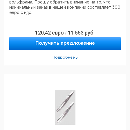
Два
вольфрама.
Прошу обратить внимание на то, что
тупых
160
1
9204235
минимальный заказ в нашей компании составляет 300
конца
евро с ндс.
Прошу обратить внимание на то, что минимальный
заказ в нашей компании составляет 300 евро с ндс.
120,42
евро
11 553
руб.
/
Получить предложение
Подробнее