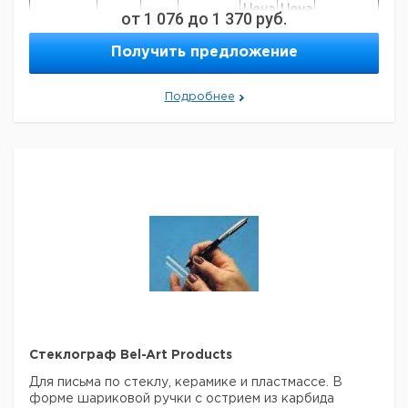
Цена
Цена
от
1 076
до
1 370
руб.
Кол-
Длина
Кат.
с
с
Срок
Тип
во в
мм
номер
НДС,
НДС,
поставки
Получить предложение
упак.
евро
руб
Два
острых
130
1
6237703
Подробнее
конца
Два
острых
160
1
9204231
конца
Один
конец
тупой,
130
1
9204232
другой -
острый
Один
конец
тупой,
160
1
9204233
другой -
острый
Стеклограф Bel-Art Products
Два
тупых
130
1
9204234
Для письма по стеклу, керамике и пластмассе. В
конца
форме шариковой ручки с острием из карбида