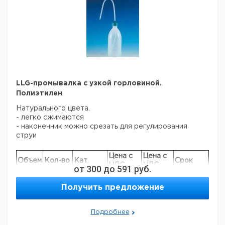
LLG-промывалка с узкой горловиной.
Полиэтилен
Натурального цвета.
- легко сжимаются
- наконечник можно срезать для регулирования
струи
Цена с
Цена с
Объем
Кол-во
Кат.
Срок
НДС,
НДС,
от
300
до
591
руб.
мл
в упак.
номер
поставки
евро
руб
100
1
9223500
Получить предложение
250
1
9223501
500
1
9223502
Подробнее
1000
1
9223503