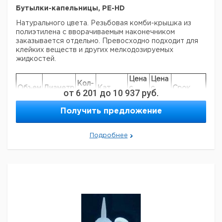
Бутылки-капельницы, PE-HD
Натурального цвета. Резьбовая комби-крышка из
полиэтилена с вворачиваемым наконечником
заказывается отдельно. Превосходно подходит для
клейких веществ и других мелкодозируемых
жидкостей.
Цена
Цена
Кол-
Объем
Диаметр
Кат.
с
с
Срок
от
6 201
до
10 937
руб.
во в
мл
мм
номер
НДС,
НДС,
поставки
упак.
евро
руб
Получить предложение
10
24,0
1
9073310
25
31,3
1
9073311
Подробнее
50
40,0
1
9073312
Прошу обратить внимание на то, что минимальный
заказ в нашей компании составляет 300 евро с ндс.