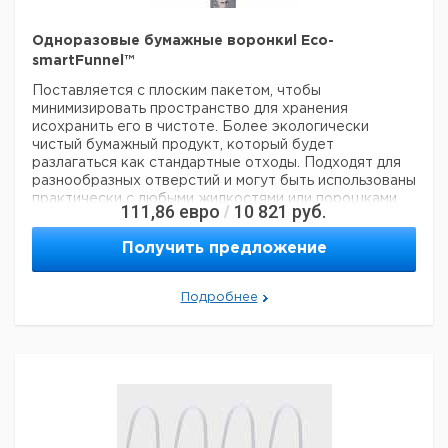
Одноразовые бумажные воронкиl Eco-
smartFunnel™
Поставляется с плоским пакетом, чтобы
минимизировать пространство для хранения
исохранить его в чистоте. Более экологически
чистый бумажный продукт, который будет
разлагаться как стандартные отходы. Подходят для
разнообразных отверстий и могут быть использованы
практически с любыми жидкостями или порошками.
111,86
евро
10 821
руб.
/
Обрежьте кончик до любого размера или формы,
чтобы удовлетворить ваши потребности.
Получить предложение
Цена
Це
Кол-
Объем
Размеры
Размеры
Высота
Кат.
с
с
Подробнее
во в
мл
верхние
нижние
мм
номер
НДС,
НД
упак.
евро
ру
186
60 x 60
6,4 x 6,4
128
25
9194032
Прошу обратить внимание на то, что минимальный
заказ в нашей компании составляет 300 евро с ндс.