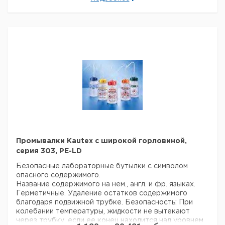
Изопропанол
500
45
PE-LD
1
922337
63
1
9223403
Гексан
500
45
PE-LD
1
922339
Гептан
500
45
PE-LD
1
922339
Прошу обратить внимание на то, что минимальный
Изопропанол
1000
63
PE-LD
1
922338
заказ в нашей компании составляет 300 евро с ндс.
Метанол
250
45
PE-LD
1
922337
Метанол
500
45
PE-LD
1
922337
Метанол
1000
63
PE-LD
1
922338
Метиленхлорид
500
45
PE-LD
1
62255
Метилэтилкетон
500
45
PP
1
922338
N, N-
500
45
PE-LD
1
62255
диметилформамид
Пентан
500
45
PE-LD
1
922339
Тетрагидрофуран
500
45
PE-LD
1
922339
Промывалки Kautex с широкой горловиной,
Толуол
500
45
PE-LD
1
922339
серия 303, PE-LD
Ксилол
500
45
PE-LD
1
922339
Безопасные лабораторные бутылки с символом
опасного содержимого.
Прошу обратить внимание на то, что минимальный
Название содержимого на нем., англ. и фр. языках.
заказ в нашей компании составляет 300 евро с ндс.
Герметичные. Удаление остатков содержимого
благодаря подвижной трубке. Безопасность: При
колебании температуры, жидкости не вытекают
через трубку, если ее конец находится над уровнем