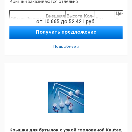
Крышки заказываются отдельно.
Цена
Ц
Внешняя
Высота
Кол-
Объем
Диаметр
Кат.
с
с
от
10 665
до
52 421
руб.
резьба
резьба
во в
мл
мм
номер
НДС,
Н
мм
мм
упак.
евро
р
Получить предложение
50
36,5
18
80,0
1
9073365
100
44,5
18
98,5
1
9073366
Подробнее
250
60,0
25
127,5
1
9073368
500
75,5
25
160,0
1
9073369
1000
95,0
28
196,0
1
9073370
Прошу обратить внимание на то, что минимальный
заказ в нашей компании составляет 300 евро с ндс.
Крышки для бутылок с узкой горловиной Kautex,