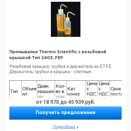
Крышка с
301
2000
28
1
92231
распылителем
Прошу обратить внимание на то, что минимальный
заказ в нашей компании составляет 300 евро с ндс.
Промывалки Thermo Scientific с резьбовой
крышкой Тип 2403, FEP
Резьбовая крышка, трубка и держатель из ETFE.
Держатель трубки и крышка - слитные.
Цена
Цена
Диам.
Кол-
Объем
Кат.
с
с
Срок
Тип
крышки
во в
мл
номер
НДС,
НДС,
поставки
мм
упак.
евро
руб
от
18 970
до
45 939
руб.
2403
125
24
1
9223231
Получить предложение
2403
250
24
1
9223232
2403
500
28
1
9223233
2403
1000
38
1
9223234
Подробнее