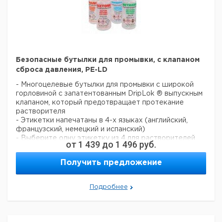
Высота
Цена
Цена
Диам.
Кол-
Объем
с
Кат.
с
с
Ср
горловины
во в
мл
крышкой
номер
НДС,
НДС,
по
мм
упак.
мм
евро
руб
250
220
19
1
6252153
500
240
19
1
6252154
Безопасные бутылки для промывки, с клапаном
1000
295
19
1
6252166
сброса давления, PE-LD
- Многоцелевые бутылки для промывки с широкой
Прошу обратить внимание на то, что минимальный
горловиной с запатентованным DripLok ® выпускным
заказ в нашей компании составляет 300 евро с ндс.
клапаном, который предотвращает протекание
растворителя
- Этикетки напечатаны в 4-х языках (английский,
французский, немецкий и испанский)
- Выберите одну этикетку из 4 для растворителей
от
1 439
до
1 496
руб.
(метанол, ацетон, изопропанол и этанол) с новыми
Всемирными гармонизированными символами,
NFPA,
Получить предложение
факторами риска и информацией о безопасности
- Оснащены цветовой маркировкой ПП крышек,
которые сохраняют свою форму при использовании
Подробнее
- Крышки с тонкими трубками-наконечниками для
точного управления
Цена
Цена