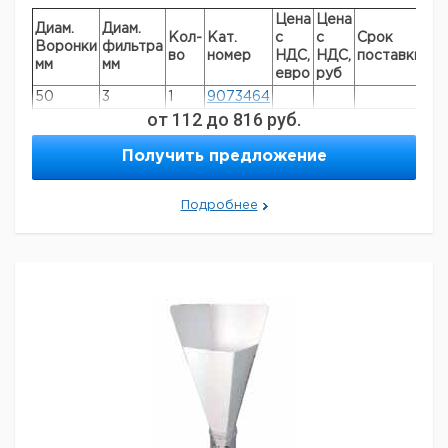
Цена
Цена
Диам.
Диам.
Кол-
Кат.
с
с
Срок
Воронки
фильтра
во
номер
НДС,
НДС,
поставки
мм
мм
евро
руб
50
3
1
9073464
от
112
до
816
руб.
60
8
1
9073465
80
11
1
9073466
Получить предложение
100
12
1
9073467
120
12
1
9073468
Подробнее
164
17
1
9073469
208
20
1
9073470
Прошу обратить внимание на то, что минимальный
заказ в нашей компании составляет 300 евро с ндс.