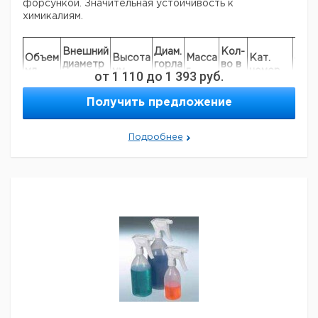
форсункой. Значительная устойчивость к
химикалиям.
Цен
Внешний
Диам.
Кол-
Объем
Высота
Масса
Кат.
с
диаметр
горла
во в
мл
мм
г
номер
НДС
от
1 110
до
1 393
руб.
мм
мм
упак.
евр
250
60
220
18,0
80
1
9223152
Получить предложение
500
75
240
18,0
95
1
9223155
1000
98
295
17,5
130
1
9223160
Подробнее
Прошу обратить внимание на то, что минимальный
заказ в нашей компании составляет 300 евро с ндс.