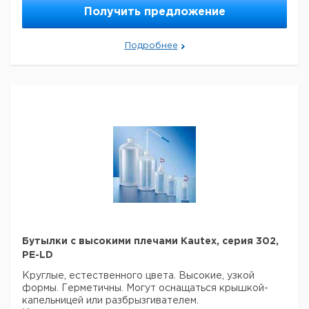
резьба
во в
мл
мм
мм
номер
НДС,
Н
Получить предложение
мм
упак.
евро
р
10
26,0
46,5
14
1
9072741
Подробнее
20
31,5
56,5
14
1
9072742
30
33,5
68,5
14
1
9072743
50
37,5
86,0
18
1
9072745
100
47,5
105,0
18
1
9072748
200
57,5
133,0
18
1
9072751
250
61,3
140,0
25
1
9072750
500
75,0
177,0
25
1
9072752
1000
97,5
223,5
28
1
9072755
2000
120,0
264,0
28*
1
9072757
3000
138,0
300,0
32*
1
9072759
5000
162,0
355,0
40*
1
9072762
Высота в мм без крышки.
Бутылки с высокими плечами Kautex, серия 302,
*с крышкой.
PE-LD
Прошу обратить внимание на то, что минимальный
заказ в нашей компании составляет 300 евро с ндс.
Круглые, естественного цвета. Высокие, узкой
формы. Герметичны. Могут оснащаться крышкой-
капельницей или разбрызгивателем.