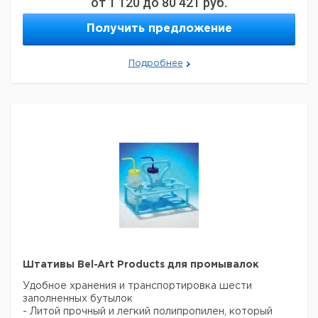
от
1 120
до
80 421
руб.
жидкости. Наконечник с транспортной защитой. В
комплекте крышка из PE-LD.
Получить предложение
Внешняя
К
Объем
Высота
Подробнее
Тип
Крышка
резьба
в
мл
мм
мм
у
Ацетон
красная
250
40
120
1
Ацетон
красная
500
50
154
1
Этанол
зеленая
250
40
120
1
Этанол
зеленая
500
50
154
1
Изопропанол
желтая
250
40
120
1
Изопропанол
желтая
500
50
154
1
Метанол
оранжевая
250
40
120
1
Метанол
оранжевая
500
50
154
1
Дистиллированная
синяя
250
40
120
1
вода
Дистиллированная
Штативы Bel-Art Products для промывалок
синяя
500
50
154
1
вода
Удобное хранения и транспортировка шести
заполненных бутылок
- Литой прочный и легкий полипропилен, который