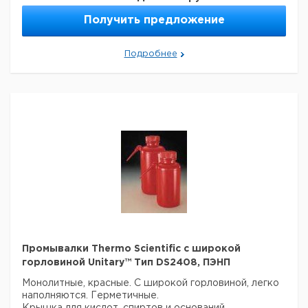
2402
125
24
1
9223236
Получить предложение
2402
250
38
1
9223237
2402
500
38
1
9223238
2402
750
38
1
9223239
Подробнее
2402
1000
43
1
9223240
Прошу обратить внимание на то, что минимальный
заказ в нашей компании составляет 300 евро с ндс.
Промывалки Thermo Scientific с широкой
горловиной Unitary™ Тип DS2408, ПЭНП
Монолитные, красные. С широкой горловиной, легко
наполняются. Герметичные.