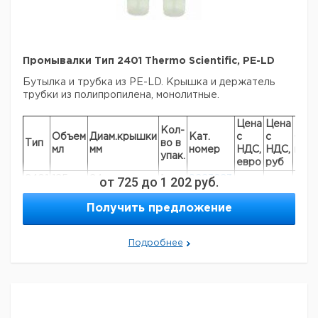
Капельный
301,
250,
25
1
90733
дозатор *
302
500
Капельный
301,
1000,
28
1
90733
дозатор *
302
2000
Колпачок со
Промывалки Тип 2401 Thermo Scientific, PE-LD
301,
стягивающей
все
1
90733
302
Бутылка и трубка из PE-LD. Крышка и держатель
лентой,
трубки из полипропилена, монолитные.
PVC, красного
цвета
Цена
Цена
Крышка с
Кол-
301,
Объем
Диам.крышки
Кат.
с
с
Сро
распылителем,
100
18
1
92231
Тип
во в
302
мл
мм
номер
НДС,
НДС,
пост
PE-LD
упак.
евро
руб
Крышка с
301
200
18
1
922311
2401
125
24
от
725
до
1 202
1
9223223
руб.
распылителем
2401
250
24
1
9223224
Крышка с
Получить предложение
301,
2401
500
28
1
9223225
распылителем,
250
25
1
92231
302
PE-LD
2401
1000
38-430*
1
9223226
Крышка с
Подробнее
301,
распылителем,
500
25
1
92231
Прошу обратить внимание на то, что минимальный
302
PE-LD
заказ в нашей компании составляет 300 евро с ндс.
Крышка с
301,
распылителем,
1000
28
1
92231
302
PE-LD