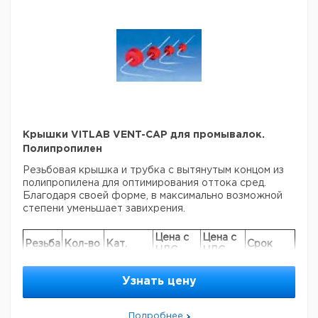
Метанол
1000
32
ПЭНП
1
922335
Метиленхлорид
500
25
ПЭНП
1
70787
Кол-
Объем
Резьба
Кат.
Метилэтилкетон
500
25
ПП
1
922335
Этикетка
Материал
во в
мл
GL
номер
N, N-
упак.
500
25
ПЭНП
1
640145
диметилформамид
Ацетон
250
45
PP
1
922337
Ксилол
500
25
ПЭНП
1
708793
Ацетон
500
45
PP
1
922338
Гексан
500
25
ПЭНП
1
700931
Ацетон
1000
63
PP
1
922339
Гептан
500
25
ПЭНП
1
60735
Ацетонитрил
500
45
PE-LD
1
623504
Тетрагидрофуран
500
25
ПЭНП
1
70879
Крышки VITLAB VENT-CAP для промывалок.
Дист. вода
250
45
PE-LD
1
922337
Толуол
500
25
ПЭНП
1
708793
Полипропилен
Дист. вода
500
45
PE-LD
1
922337
Пентан
500
25
ПЭНП
1
624278
Резьбовая крышка и трубка с вытянутым концом из
Дист. вода
1000
63
PE-LD
1
922338
полипропилена для оптимирования оттока сред.
Этанол
250
45
PE-LD
1
922337
Прошу обратить внимание на то, что минимальный
Благодаря своей форме, в максимально возможной
заказ в нашей компании составляет 300 евро с ндс.
Уксусная кислота
500
45
PE-LD
1
623446
степени уменьшает завихрения.
Этанол
500
45
PE-LD
1
922338
Цена с
Цена с
Этанол
1000
63
PE-LD
1
922338
Резьба
Кол-во
Кат.
Срок
НДС,
НДС,
Этилацетат
250
45
PE-LD
1
922337
GL
в упак.
номер
поставки
евро
руб
Этилацетат
500
45
PE-LD
1
922337
25
1
9223400
Узнать цену
Этилацетат
1000
63
PE-LD
1
922338
32
1
9223401
Изопропанол
250
45
PE-LD
1
922337
45
1
9223402
Подробнее