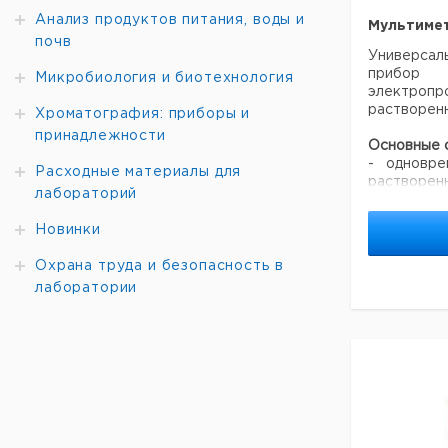
Анализ продуктов питания, воды и
Мультимет
почв
Универс
прибо
Микробиология и биотехнология
элект
растворен
Хроматография: приборы и
принадлежности
Основные 
- одновре
Расходные материалы для
раствор
лабораторий
температур
- возмо
Новинки
окислител
потенциала
Охрана труда и безопасность в
- работ
лаборатории
электродам
- совмести
элект
растворе
WTW;
- памят
соответст
- встроен
часов непр