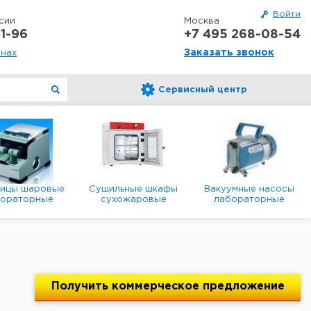
Войти
сии
Москва
1-96
+7 495 268-08-54
Заказать звонок
онах
Сервисный центр
ницы шаровые
Сушильные шкафы
Вакуумные насосы
бораторные
сухожаровые
лабораторные
анетарные
лабораторные
диафрагменные
мембранные
Получить
коммерческое
предложение