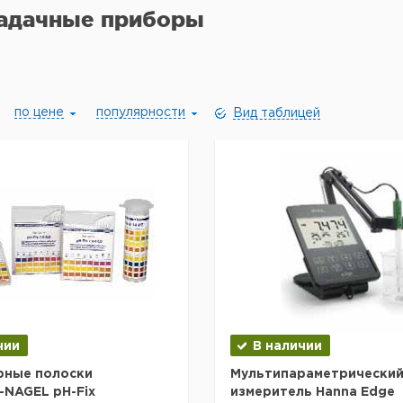
адачные приборы
по цене
популярности
Вид таблицей
чии
В наличии
рные полоски
Мультипараметрически
NAGEL pH-Fix
измеритель Hanna Edge