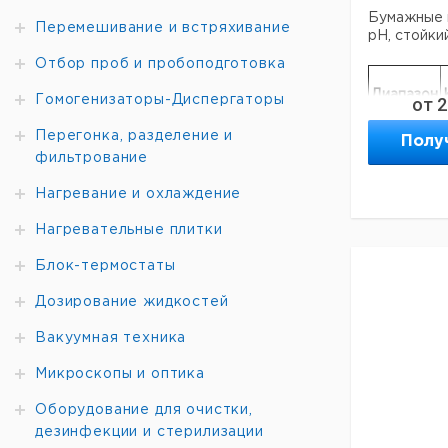
Бумажные 
Перемешивание и встряхивание
pH, стойки
Отбор проб и пробоподготовка
Диапазон
Гомогенизаторы-Диспергаторы
от
2
pH
Перегонка, разделение и
Полу
0,0 - 6,0
фильтрование
0 - 14
Нагревание и охлаждение
0 - 14
PT*
Нагревательные плитки
7,0 - 14,0
Блок-термостаты
Прошу обра
Дозирование жидкостей
минимальны
составляет
Вакуумная техника
Микроскопы и оптика
Оборудование для очистки,
дезинфекции и стерилизации