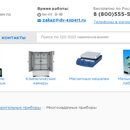
Время работы:
Бесплатно по Рос
8 (800)555-5
ем по
пн-пт: 9-18
zakaz@dv-expert.ru
Телефоны в реги
КОНТАКТЫ
ли
Климатические
Магнитные мешалки
Мель
ые,
камеры
ла
е,
пл
ые
ерительные приборы
Многозадачные приборы