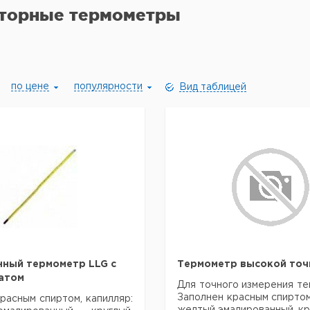
торные термометры
по цене
популярности
Вид таблицей
ный термометр LLG с
Термометр высокой точн
атом
Для точного измерения те
Заполнен красным спиртом
расным спиртом, капилляр: