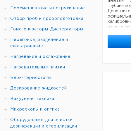
желтый э
глубина по
Перемешивание и встряхивание
Дополн
официа
Отбор проб и пробоподготовка
калибровк
и сертифи
Гомогенизаторы-Диспергаторы
калибровки
Ударопр
Перегонка, разделение и
покрытием 
фильтрование
Нагревание и охлаждение
Диапазон
измерения
Нагревательные плитки
°C
-50 ... +50
Блок-термостаты
-10 ... +100
Дозирование жидкостей
-10 ... +150
-10 ...
Вакуумная техника
+200
Микроскопы и оптика
-50 ... +50
-10 ... +100
Оборудование для очистки,
-10 ... +150
дезинфекции и стерилизации