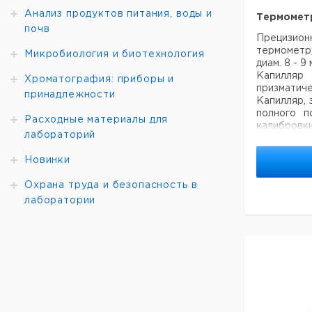
Анализ продуктов питания, воды и
Термомет
Рекомендуе
почв
Прецизи
термометр
Микробиология и биотехнология
диам. 8 - 9 
Капилля
Хроматография: приборы и
призматиче
принадлежности
Капилляр, 
полного п
Расходные материалы для
калибровки
лабораторий
Новинки
Диапазон
измерения
Охрана труда и безопасность в
°C
лаборатории
0 ... +100
Рекомендуе