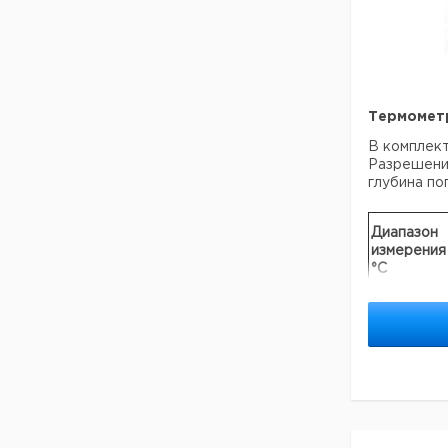
Термомет
В комплект
Разрешение
глубина по
Диапазон
измерения
°C
-38 ... +50
-10 ... +50
-10 ... +100
-38 ... +50