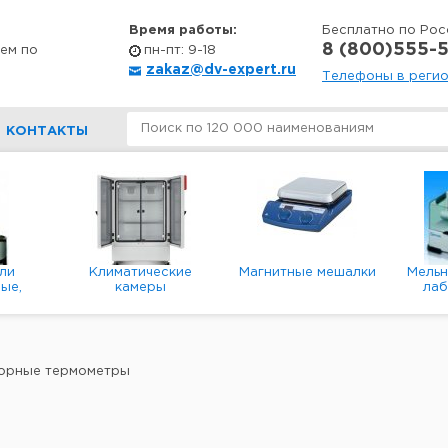
Время работы:
Бесплатно по Рос
8 (800)555-5
ем по
пн-пт: 9-18
zakaz@dv-expert.ru
Телефоны в реги
КОНТАКТЫ
ли
Климатические
Магнитные мешалки
Мель
ые,
камеры
ла
е,
пл
ые
орные термометры