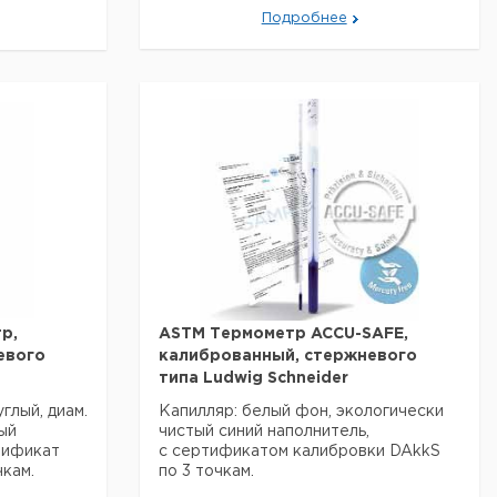
красный
6
300
полная
Подробнее
красный
6
300
полная
красный
6
300
полная
красный
6
300
полная
синий
7-8
300
76 mm
синий
7-8
300
76 mm
синий
7-8
300
76 mm
синий
7-8
300
76 mm
синий
7-8
300
76 mm
р,
ASTM Термометр ACCU-SAFE,
евого
калиброванный, стержневого
типа Ludwig Schneider
глый, диам.
Капилляр: белый фон, экологически
ый
чистый синий наполнитель,
тификат
с сертификатом калибровки DAkkS
кам.
по 3 точкам.