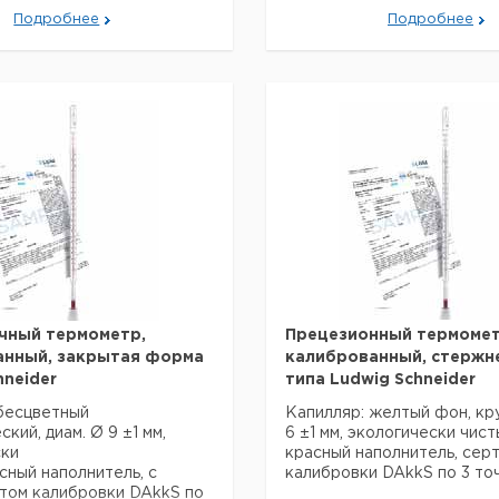
1,0
68
красный
1
9236601
комплекте
Подробнее
Подробнее
1,0
75
красный
1
9236602
м купить по низкой цене.
1,0
95
красный
1
9236603
1,0
125
красный
1
9236604
0,5
68
красный
1
9236605
0,5
75
красный
1
9236606
0,5
95
красный
1
9236607
0,5
125
красный
1
9236608
1,0
68
синий
1
9236609
1,0
75
синий
1
9236610
1,0
95
синий
1
9236611
1,0
125
синий
1
9236612
1,0
150
синий
1
9236613
1,0
175
синий
1
9236614
чный термометр,
Прецезионный термомет
анный, закрытая форма
калиброванный, стержн
1,0
200
синий
1
9236615
hneider
типа Ludwig Schneider
бесцветный
Капилляр: желтый фон, кру
кий, диам. Ø 9 ±1 мм,
6 ±1 мм, экологически чист
ски
красный наполнитель, сер
сный наполнитель, с
калибровки DAkkS по 3 точ
том калибровки DAkkS по