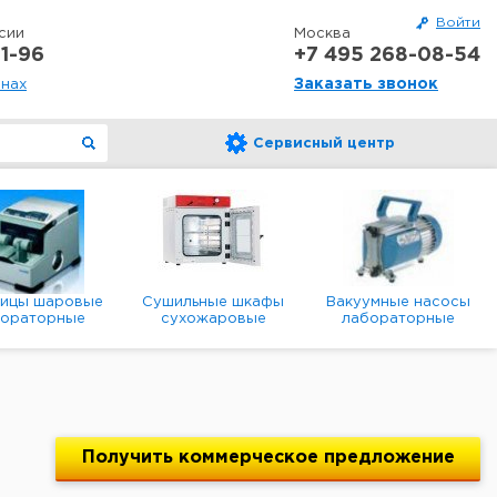
Войти
сии
Москва
1-96
+7 495 268-08-54
Заказать звонок
онах
Сервисный центр
ницы шаровые
Сушильные шкафы
Вакуумные насосы
бораторные
сухожаровые
лабораторные
анетарные
лабораторные
диафрагменные
мембранные
Получить
коммерческое
предложение