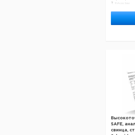
3 точкам
Длинна
Гл
мм.
по
305
по
270
по
420
по
420
по
420
по
305
по
Высокото
SAFE, ана
свинца, с