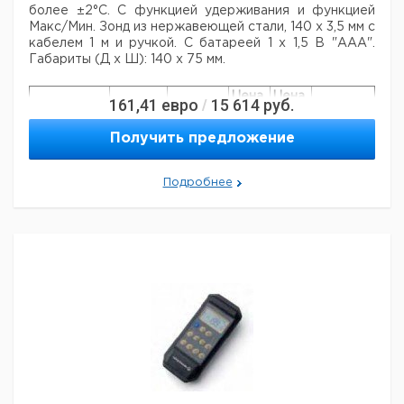
более ±2°С. С
функцией удерживания и функцией
Макс/Мин. Зонд из нержавеющей стали, 140 х 3,5 мм с
кабелем 1 м и ручкой.
С батареей 1 х 1,5 В "ААА".
Габариты (Д х Ш): 140 х 75 мм.
Цена
Цена
161,41
евро
15 614
руб.
/
Кол-во
Кат.
с
с
Срок
Тип
в упак.
номер
НДС,
НДС,
поставки
Получить предложение
евро
руб
Цифровой
ручной
Подробнее
1
9236705
термометр,
тип 12200