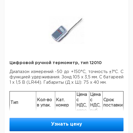
Рекомендуем купить по низкой цене.
Цифровой ручной термометр, тип 12010
Диапазон измерений -50 до +150°С, точность ±1°С. С
функцией удерживания. Зонд 105 х 3,5 мм. С батареей
1 х
1,5 В (LR44). Габариты (Д х Ш): 75 х 40 мм.
Цена
Цена
Кол-во
Кат.
с
с
Срок
Тип
в упак.
номер
НДС,
НДС,
поставки
евро
руб
Цифровой
ручной
Узнать цену
1
9236700
термометр,