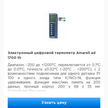
Рекомендуем купить по низкой цене.
Электронный цифровой термометр Amarell ad
1700 th
Диапазон: -200 до +1200°С, переключается от 0.1°С
до 0.01°С, точность ±0.02°С
(-20°C ... +200°C), с 2
возможностями подключения для одного датчика Pt
100
и одного зонда типа К/NiCr-Ni, функция
удерживания, функция макс/мин, память на 200
данных, прочный корпус
200 х 68 х 35 мм.
Устройство без зонда.
Цена
Цена
Узнать цену
Кол-во
Кат.
с
с
Срок
Тип