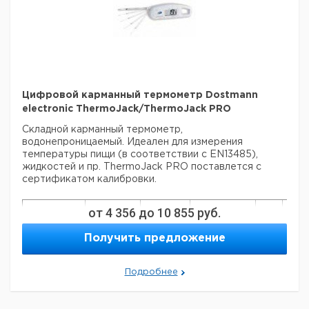
Цифровой карманный термометр Dostmann
electronic ThermoJack/ThermoJack PRO
Складной карманный термометр,
водонепроницаемый. Идеален для измерения
температуры пищи (в соответствии с EN13485),
жидкостей и пр. ThermoJack PRO поставлется с
сертификатом калибровки.
от
4 356
до
10 855
руб.
Диапазон
Кол-
Точность
Разрешение
Тип
измерения
Зонд
во в
°C
°C
Получить предложение
°C
упак.
± 0,5
-40 ...
Подробнее
ThermoJack
(-20 ...
0,1
70
1
+250
+150)*
± 0,5
ThermoJack
-50 ...