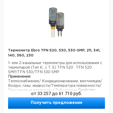
Термометр Ebro TFN 520, 530, 530-SMP, 211, 341,
140, 360, 230
1- или 2-канальные термометры для использования с
термопарой (Тип K, J, T, E) TFN 520 . TFN 520
SMP/TFN 530/TFN 530 SMP
Применение:
Теплоснабжение/ Кондиционирование, вентиляция/
Воздух, газы, жидкости/Температура поверхности/
Пластиковые материалы/ Лабоатории
Свойства:
-
от
33 257
до
61 710
руб.
Прочный и ударостойкий
- Сохранение мин./макс. результатов
- Выбор
Получить предложение
системы измерения °C/°F
- Индикатор заряда
батареи
- Сменная батарея
- Калибровочный