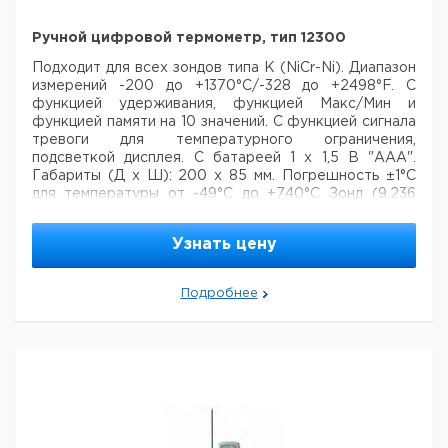
Ручной цифровой термометр, тип 12300
Подходит для всех зондов типа К (NiCr-Ni). Диапазон
измерений -200 до +1370°С/-328 до +2498°F. С
функцией
удерживания, функцией Макс/Мин и
функцией памяти на 10 значений. С функцией сигнала
тревоги для
температурного ограничения,
подсветкой дисплея. С батареей 1 х 1,5 В "ААА".
Габариты (Д х Ш): 200 х 85 мм.
Погрешность ±1°С
для температуры от -49°С до +740°С
Зонд (9.236
709) - заказывать отдельно.
Узнать цену
Цена
Цена
Кол-
Кат.
с
с
Срок
Тип
во в
номер
НДС,
НДС,
поставки
Подробнее
упак.
евро
руб
Ручной
термометр,
1
9236708
тип 12300 без
датчика
тип 12300, без
датчика