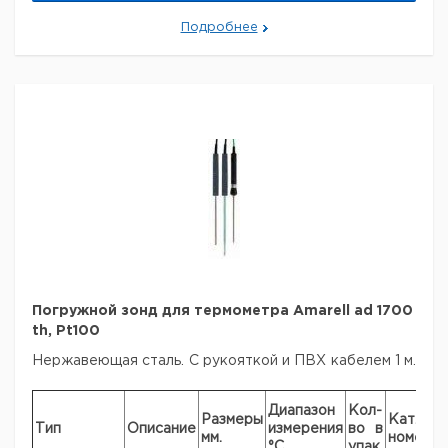
в упак.
номер
НДС,
НДС,
поставки
евро
руб
Подробнее
Электронный
цифровой
термометр
1
9242990
Amarell ad
1700 th
Серийный
интерфейс
1
9242991
RS 232
Программное
обеспечение
1
9242992
с ПК
кабелем
9В сетевой
1
9242993
адаптер
Погружной зонд для термометра Amarell ad 1700
th, Pt100
Рекомендуем купить по низкой цене.
Нержавеющая сталь. С рукояткой и ПВХ кабелем 1 м.
Диапазон
Кол-
Размеры
Кат.
Тип
Описание
измерения
во в
мм.
номер
°C
упак.