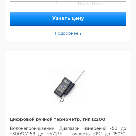
Цена
Цена
Кол-во
Кат.
с
с
Срок
Тип
в упак.
номер
НДС,
НДС,
поставки
Узнать цену
евро
руб
Цифровой
ручной
Подробнее
1
9236704
термометр,
тип 12100
Цифровой ручной термометр, тип 12200
Водонепроницаемый. Диапазон измерений -50 до
+300°С/-58 до +572°F , точность ±1°С до 150°С,