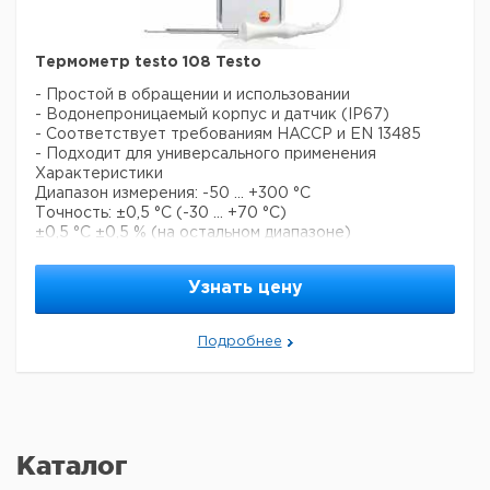
Термометр testo 108 Testo
- Простой в обращении и использовании
- Водонепроницаемый корпус и датчик (IP67)
- Соответствует требованиям HACCP и EN 13485
- Подходит для универсального применения
Характеристики
Диапазон измерения: -50 ... +300 °C
Точность: ±0,5 °C (-30 ... +70 °C)
±0,5 °C ±0,5 % (на остальном диапазоне)
Разрешение: 0,1 °C
Питание: 3 х ААА
Узнать цену
Кол-
Цена с
Цена с
Кат.
Срок
Описание
во в
НДС,
НДС,
Подробнее
номер
поставки
упак.
евро
руб
testo 108
1
6254472
Каталог