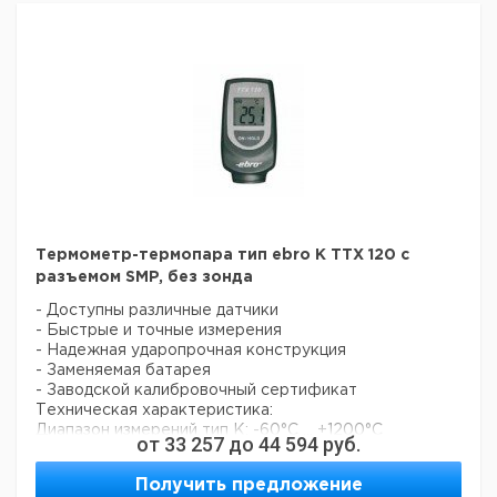
(-30 ...
0,1
110
1
PRO
+350
+150)*
Термометр-термопара тип ebro K TTX 120 с
разъемом SMP, без зонда
- Доступны различные датчики
- Быстрые и точные измерения
- Надежная ударопрочная конструкция
- Заменяемая батарея
- Заводской калибровочный сертификат
Техническая характеристика:
Диапазон измерений тип K: -60°C … +1200°C
от
33 257
до
44 594
руб.
Точность тип K: (при +25°C) ±1°C или ±1%, в
зависимости от большего значения
Получить предложение
0,1°C (-60°C ... +199,9°C)