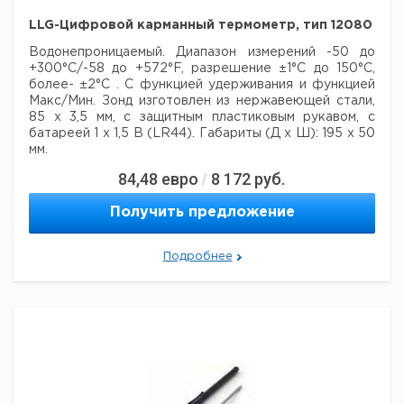
Ebro TPN
зонд, 3 мм диам.,
Блок реле
1
9908059
1
9908066
140
длина 185 мм,
LLG-Цифровой карманный термометр, тип 12080
Lemo
Рекомендуем купить по низкой цене.
Водонепроницаемый. Диапазон измерений -50 до
Поверхностный
+300°C/-58 до +572°F, разрешение ±1°C до 150°C,
зонд до 500°C,
более- ±2°C
. С функцией удерживания и функцией
Ebro TPN
15 мм диам., 30
1
9908067
Макс/Мин. Зонд изготовлен из нержавеющей стали,
360
мм длина, 1м
85 х 3,5 мм, с
защитным пластиковым рукавом, с
силиконовый
батареей 1 х 1,5 В (LR44). Габариты (Д х Ш): 195 х 50
кабель, Lemo
мм.
Проникающий
зонд до 500°C,
84,48
евро
8 172
руб.
/
Цена
Цена
Ebro TPN
2.1мм диам.,
1
9908068
Кол-во
Кат.
с
с
Срок
230
100мм длина,
Тип
Получить предложение
в упак.
номер
НДС,
НДС,
поставки
силиконовый
евро
руб
кабель, Lemo
LLG-
Подробнее
Цифровой
Рекомендуем купить по низкой цене.
карманный
1
9236703
термометр,
тип 12080
Рекомендуем купить по низкой цене.