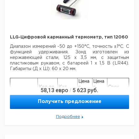
LLG-Цифровой карманный термометр, тип 12060
Диапазон измерений -50 до +150°C, точность ±1°C. С
функцией удерживания. Зонд изготовлен из
нержавеющей
стали, 125 х 3,5 мм, с защитным
пластиковым рукавом, с батареей 1 х 1,5 В (LR44).
Габариты (Д х Ш): 60 х 20 мм.
Цена
Цена
Кол-во
Кат.
с
с
Срок
58,13
евро
5 623
руб.
/
Тип
в упак.
номер
НДС,
НДС,
поставки
евро
руб
Получить предложение
LLG-
Цифровой
карманный
1
9236701
Подробнее
термометр,
тип 12060