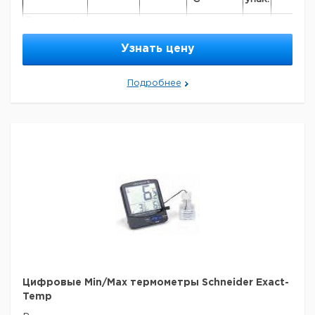
Погружной
зонд для
-200 до
класс В
150 х 3
1
924299
термометра
+750
Узнать цену
Pt100
Погружной
Подробнее
зонд для
-200 до
9,242
класс B*
150 х 3
1
термометра
+650
995
Pt100
-200 до
ип К
NiCr-Ni
200 х 3
1
924299
+1150
Рекомендуем купить по низкой цене.
Цифровые Min/Max термометры Schneider Exact-
Temp