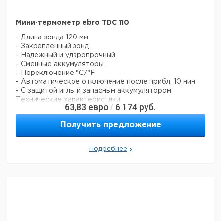
Точка
-50 ... 70
0
1
923
замерзания
Мини-термометр ebro TDC 110
Холодильники
-50 ... 70
4
1
92
- Длина зонда 120 мм
Инкубаторы/
- Закрепленный зонд
-50 ... 70
37
1
92
водяные бани
- Надежный и ударопрочный
Климатические
- Сменные аккумуляторы
-50 … 70
21
1
92
камеры
- Переключение °С/°F
- Автоматическое отключение после прибл. 10 мин
- С защитой иглы и запасным аккумулятором
Технические характеристики
63,83
евро
6 174
руб.
/
Диапазон измерения: -50°С до +150°С
Точность (±1 знак): ±1°С (-10°С ... +120°С), ±2°С для
Получить предложение
остального диапазона
Разрешение: ±1°С
Рабочий диапазон: 0 до +50°С
Подробнее
Батарея: 1.5 В, G 10-А
Размеры: 50 х 40 мм
Вес: прибл. 13 г