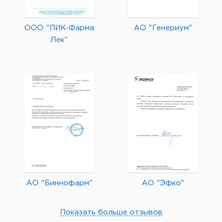
ООО "ПИК-Фарма
АО "Генериум"
Лек"
АО "Биннофарм"
АО "Эфко"
Показать больше отзывов