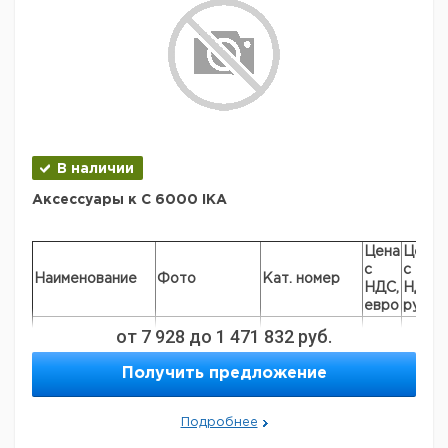
В наличии
Аксессуары к C 6000 IKA
Цена
Цена
с
с
Наименование
Фото
Кат. номер
НДС,
НДС,
евро
руб
от
7 928
до
1 471 832
руб.
C 6040 CalWin
0004040500
Получить предложение
Подробнее
C 5041.10