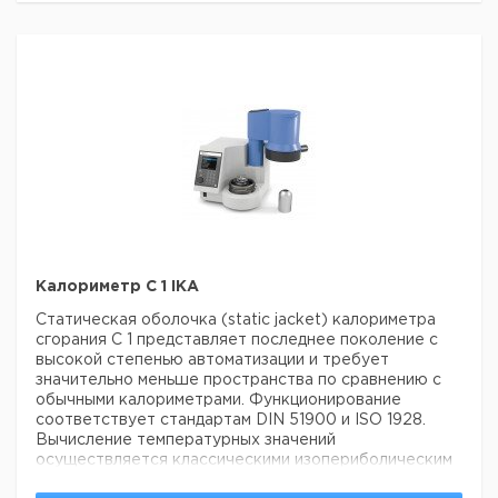
Соединительный
0003036000
кабель
C 6010
0003770000
C 6012
0004504000
Калориметр C 1 IKA
C 1.50 Dot matrix
Статическая оболочка (static jacket) калориметра
0004500600
printer
сгорания С 1 представляет последнее поколение с
высокой степенью автоматизации и требует
значительно меньше пространства по сравнению с
обычными калориметрами.
Функционирование
соответствует стандартам DIN 51900 и ISO 1928.
Вычисление температурных значений
C 1.35
0004500800
осуществляется классическими изопериболическим
методом по формуле Реньо-Пфаундлера. Вместо