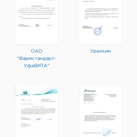
ОАО
Уралхим
"Фармстандарт-
УфаВИТА"