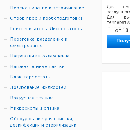
Для темп
Перемешивание и встряхивание
воздушного
Для выс
Отбор проб и пробоподготовка
температ
интерфейс
Гомогенизаторы-Диспергаторы
от
13
Windows 
обеспече
Перегонка, разделение и
Полу
табличной
фильтрование
Встроенна
зонда для
Нагревание и охлаждение
датчика. М
AVG-фун
Нагревательные плитки
синхрон
измерения
Блок-термостаты
перепад т
P670).
Дозирование жидкостей
P610/P615
Вакуумная техника
термоэлек
инструмент
Микроскопы и оптика
P600/P60
диапазоном
Оборудование для очистки,
термоэлек
дезинфекции и стерилизации
+1730°C)