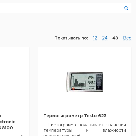
Показывать по:
48
12
24
Все
и
Термогигрометр Testo 623
tronic
- Гистограмма показывает значения
OG100
температуры и влажности