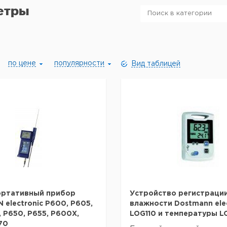
етры
по цене
популярности
Вид таблицей
ортативный прибор
Устройство регистраци
electronic P600, P605,
влажности Dostmann elec
, P650, P655, P600X,
LOG110 и температуры L
70