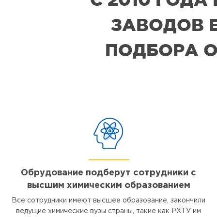
P615
P670
2 измерите
Точный
ЗАВОДОВ Е
термопары ти
портативн
влажность,
прибор
диапазоны 
ПОДБОРА О
Dostmann
Pt100: -200
P600
до +200°C,
Точный
измеряемо
портативн
термопары,
прибор
100%О.В. (
Dostmann
м/с (±0.5%
P605
Размеры (Д
Точный
40 мм/ 300
портативн
прибор
Dostmann
P650
Тип
Точный
портативн
Точные
Обрудование подберут сотрудники с
прибор
портативн
Dostmann
высшим химическим образованием
приборы
P655
P700
Все сотрудники имеют высшее образование, закончили
Точный
Точные
портативн
ведущие химические вузы страны, такие как РХТУ им
портативн