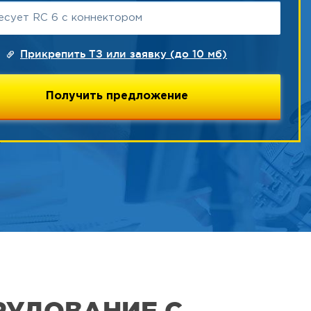
 (вкл.
вку)
851
25
кой цене.
Прикрепить ТЗ или заявку (до 10 мб)
851
24
242
1
851
59
кой цене.
РУДОВАНИЕ С