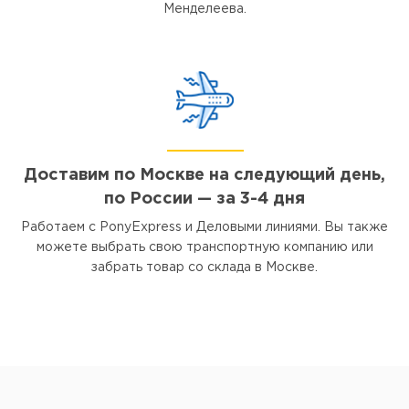
прибор
Менделеева.
приборы
Dostmann
Р705
P600X
Точные
Точный
портативн
портативн
приборы
прибор
Р710
Dostmann
Точные
P655X
портативн
Точный
приборы
портативн
Р715
Доставим по Москве на следующий день,
прибор
Точные
Dostmann
по России — за 3-4 дня
портативн
P670
приборы
Работаем с PonyExpress и Деловыми линиями. Вы также
Р750
можете выбрать свою транспортную компанию или
Принадлеж
забрать товар со склада в Москве.
Точные
измерител
портативн
приборы
Р755
Описание
Погружной
Точные
Pt100, -50..
портативн