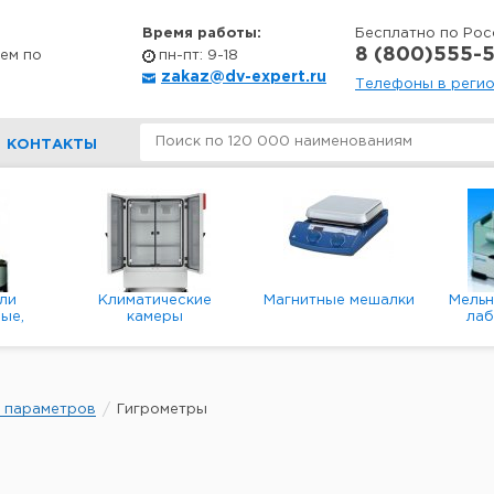
Время работы:
Бесплатно по Рос
8 (800)555-5
ем по
пн-пт: 9-18
zakaz@dv-expert.ru
Телефоны в реги
КОНТАКТЫ
ли
Климатические
Магнитные мешалки
Мель
ые,
камеры
ла
е,
пл
ые
х параметров
Гигрометры