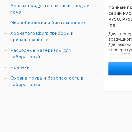
P650/P65
Анализ продуктов питания, воды и
эталонные
Точные п
почв
для разн
серии Р700
(±0.03°C),
Р750, Р755
Микробиология и биотехнология
точка таяни
log
Хроматография: приборы и
Характери
Для темпер
Общие (все
воздушного
принадлежности
RS232 инте
Для высок
функция хр
температу
Расходные материалы для
средне
через USB
лабораторий
определя
(Дополнит
автоотк
SmartGrap
Новинки
величины 
обеспечени
соответс
табличной д
Охрана труда и безопасность в
обширные 
Встроенна
лаборатории
(калибровк
зонда для 
большой 
датчика.
диаграм
Мин.- Макс
выводом 2 
функции. 
P600/P60
показывает
1/2 измери
может выв
жильный зо
температур
N, T, R, 
P755-log, 
погрешност
Характери