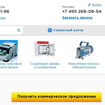
Войти
сии
Москва
1-96
+7 495 268-08-54
Заказать звонок
онах
Сервисный центр
ницы шаровые
Сушильные шкафы
Вакуумные насосы
бораторные
сухожаровые
лабораторные
анетарные
лабораторные
диафрагменные
мембранные
Получить
коммерческое
предложение