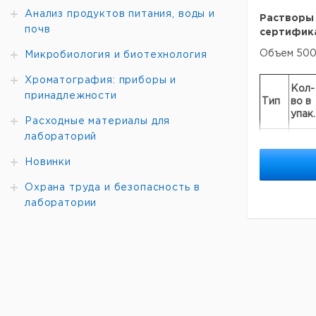
Анализ продуктов питания, воды и
Растворы
почв
сертифика
Объем 500 
Микробиология и биотехнология
Хроматография: приборы и
Кол-
принадлежности
Тип
во
в
упак.
Расходные материалы для
лабораторий
84
1
мкСм
Новинки
1413
1
мкСм
Охрана труда и безопасность в
лаборатории