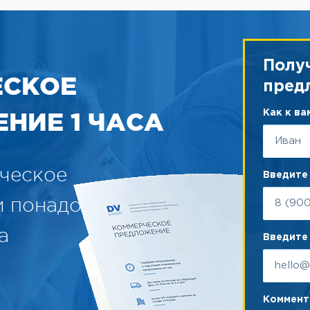
электропроводности со в
датчиком температуры дл
стандартных задач. Подкл
через штуцер для шланго
диаметром 10 мм. Для под
Полу
прибору используется каб
ЕСКОЕ
KKDU длиной 1 м. Внутрен
пред
7 мл, диапазон измерений: 1
1000 мС/см.
НИЕ 1 ЧАСА
Как к в
Тип
Электрод
ческое
Введите
TetraCon
®
325
Графит
и понадобится
Сталь
LR 325/01
V4A
а
Введите 
TetraCon
®
DU/T
Графит
KKDU 325
Кабель
Коммента