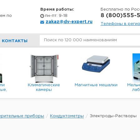
Время работы:
Бесплатно по Рос
8 (800)555-5
ем по
пн-пт: 9-18
zakaz@dv-expert.ru
Телефоны в реги
КОНТАКТЫ
ли
Климатические
Магнитные мешалки
Мель
ые,
камеры
ла
е,
пл
ые
ерительные приборы
Кондуктометры
Электроды-Растворы