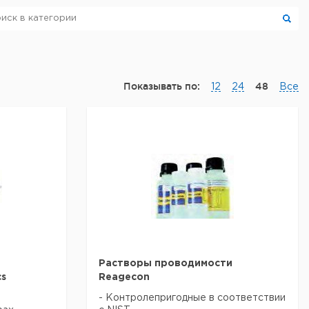
Показывать по:
48
12
24
Все
Растворы проводимости
cs
Reagecon
- Контролепригодные в соответствии