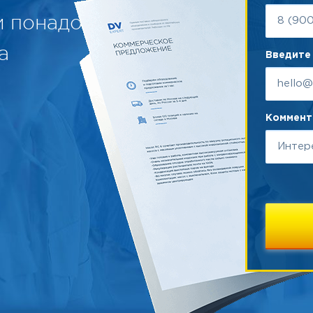
Держатель
и понадобится
для 2
пробирок 50
1
9595
а
мл
Введите 
горизонтально
Коммента
Рекомендуем купить по низ