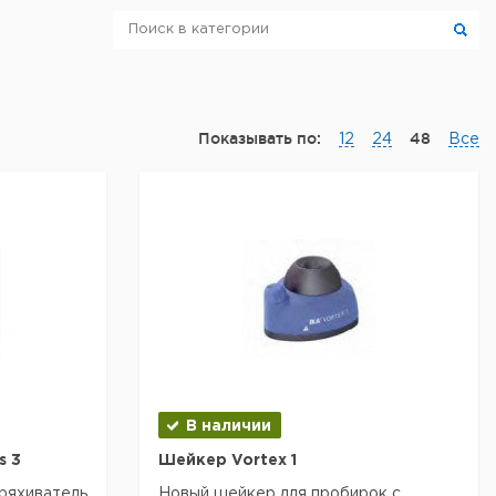
Показывать по:
48
12
24
Все
В наличии
s 3
Шейкер Vortex 1
яхиватель
Новый шейкер для пробирок с