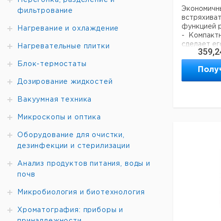
Перегонка, разделение и
Экономи
фильтрование
встряхив
функцией р
Нагревание и охлаждение
- Компакт
сделает ег
Нагревательные плитки
359,2
любой лаб
- Встряхи
Блок-термостаты
Полу
использов
небольшо
Дозирование жидкостей
диаметре,
напр. про
Вакуумная техника
пробиркам
- Превосх
Микроскопы и оптика
- Верхн
поверхнос
Оборудование для очистки,
пластика
дезинфекции и стерилизации
- Устой
благодаря 
Анализ продуктов питания, воды и
- В компле
почв
В.
Техническ
Микробиология и биотехнология
характери
Траектор
Хроматография: приборы и
встряхива