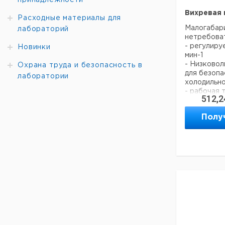
принадлежности
Диаметр о
Вихревая 
Обьем нагр
Расходные материалы для
Малогабар
Потребля
лабораторий
нетребоват
Производи
- регулиру
мощность
Новинки
мин-1
Вт Ск
- Низково
фиксиров
Охрана труда и безопасность в
для безопа
мин] Раз
лаборатории
холодильн
Вес [кг]
- рабочая 
корпуса
512,2
Рекомендуе
Материа
части:
Полу
Основной 
Класс
согласн
60529:
Напряжени
Частота, Г
Рекомендуе