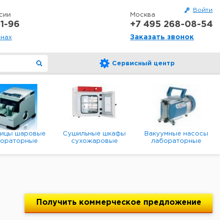
Войти
сии
Москва
1-96
+7 495 268-08-54
Заказать звонок
онах
Сервисный центр
ницы шаровые
Сушильные шкафы
Вакуумные насосы
бораторные
сухожаровые
лабораторные
анетарные
лабораторные
диафрагменные
мембранные
Получить
коммерческое
предложение