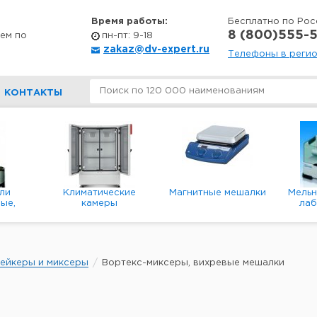
Время работы:
Бесплатно по Рос
8 (800)555-5
ем по
пн-пт: 9-18
zakaz@dv-expert.ru
Телефоны в реги
КОНТАКТЫ
ли
Климатические
Магнитные мешалки
Мель
ые,
камеры
ла
е,
пл
ые
ейкеры и миксеры
Вортекс-миксеры, вихревые мешалки