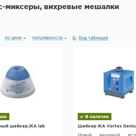
с-миксеры, вихревые мешалки
по цене
популярности
Вид таблицей
чии
В наличии
ый шейкер,IKA lab
Шейкер IKA Vortex Geniu
Новый вихревой встр