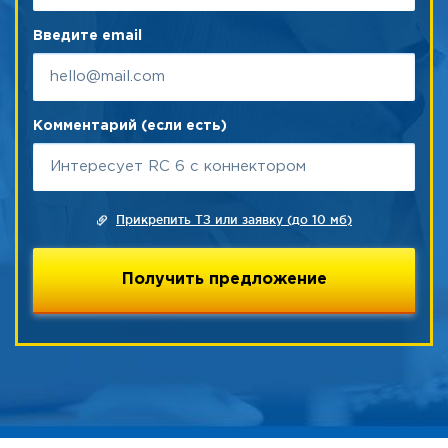
Введите email
Комментарий (если есть)
Прикрепить ТЗ или заявку (до 10 мб)