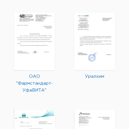
ОАО
Уралхим
"Фармстандарт-
УфаВИТА"