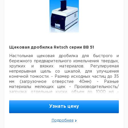
Щековая дробилка Retsch серии BB 51
Настольная щековая дробилка для быстрого и
бережного предварительного измельчения твердых,
хрупких и вязких материалов. Регулируемая
непрерывная щель со шкалой, для улучшения
конечной тонкости.
- Размер исходных частиц до 35
мм (загрузочное отверстие 40мм)
- Разные
материалы мелющих щек
- Производительность/
загрузка: отдельные куски, объем до 1000 мл
-
Размеры: 360 x 580 x 510 мм (Ш x Д x В)
- Вес прибл.
80 кг
- Требования к электроснабжению: 230В 50 Гц
Узнать цену
Цена
Цена
Кол-
Кат.
с
с
Срок
Подробнее
Тип
Материал
во в
номер
НДС,
НДС,
пост
упак.