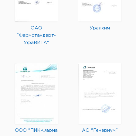
ОАО
Уралхим
"Фармстандарт-
УфаВИТА"
ООО "ПИК-Фарма
АО "Генериум"