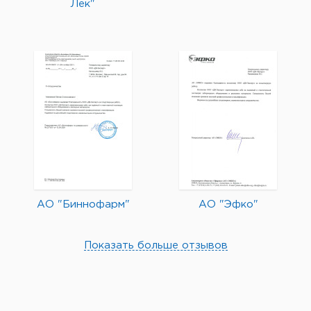
Лек"
АО "Биннофарм"
АО "Эфко"
Показать больше отзывов