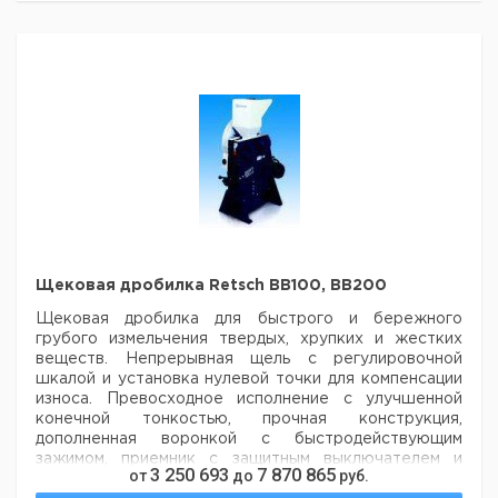
евро
руб
Щековая
дробилка
Нержавеющая
1
9739075
Retsch
сталь
BB 51
Щековая
дробилка
Карбид
1
9739076
Retsch
вольфрама
BB 51
Щековая
дробилка
Оксид
1
9739077
Retsch
циркония
BB 51
Щековая дробилка Retsch BB100, BB200
Щековая
дробилка
Марганцевая
1
9739078
Щековая дробилка для быстрого и бережного
Retsch
сталь
грубого измельчения твердых, хрупких и жестких
BB 51
веществ. Непрерывная щель с регулировочной
шкалой и установка нулевой точки для компенсации
износа. Превосходное исполнение с улучшенной
конечной тонкостью, прочная
конструкция,
дополненная воронкой с быстродействующим
зажимом, приемник с защитным выключателем и
3 250 693
7 870 865
от
до
руб.
кожухом. Стандартная модель поставляется с