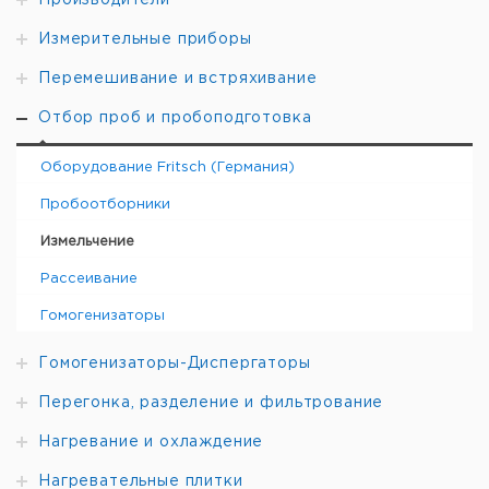
Производители
упак.
евро
руб
ВВ
Марганцевая
Измерительные приборы
1
9738770
50
сталь
Перемешивание и встряхивание
ВВ
Нержавеющая
1
9738771
50
сталь
Отбор проб и пробоподготовка
ВВ
Карбид
1
9738772
50
вольфрама
Оборудование Fritsch (Германия)
ВВ
Цирконий
1
9738773
50
Пробоотборники
ВВ
Сталь 1.1750
1
9738774
50*
Измельчение
Рассеивание
Гомогенизаторы
Гомогенизаторы-Диспергаторы
Перегонка, разделение и фильтрование
Нагревание и охлаждение
Нагревательные плитки