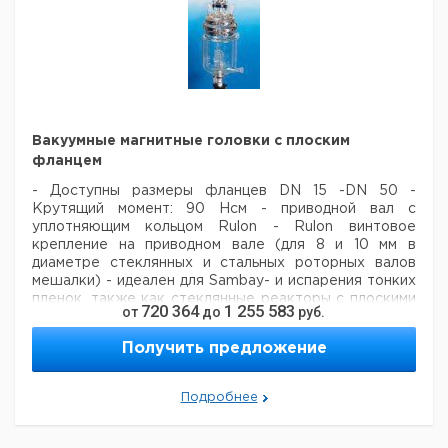
1/20
MRK
29/32
6.0
3500
6000
1
9779203
1/60
MRK
29/32
9.0
4000
10000
1
9779204
1/90
MRK
45/40
4.0
2500
4000
1
9779211
2/40
Вакуумные магнитные головки с плоским
MRK
45/40
9.0
4000
10000
1
9779213
фланцем
2/90
- Доступны размеры фланцев DN 15 -DN 50
-
Рекомендуем купить по низкой цене.
Крутящий момент: 90 Нсм
- приводной вал с
уплотняющим кольцом Rulon
- Rulon винтовое
крепление на приводном вале (для 8 и 10 мм в
диаметре стеклянных и стальных роторных валов
мешалки)
- идеален для Sambay- и испарения тонких
пленок, также как стеклянные реакторы с плоскими
720 364
1 255 583
от
до
руб.
фланцами Schott
- специальные фланцы и большие
размеры крутящего момента по запросу
- сделан из
Получить предложение
высококачественной стали 1.4541
- рекомендуемая
смазка S xxx
- другие материалы по запросу
-
приводной вал с 6 мм квадратным латунным
Подробнее
адаптером.