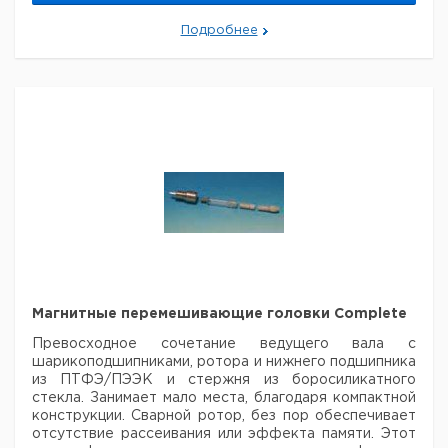
Тип
НДС,
НДС,
в упак.
номер
поставки
евро
руб
Подробнее
Вортекс
9.721
1
PV-1
000
Рекомендуем купить по низкой цене.
Магнитные перемешивающие головки Complete
Превосходное сочетание ведущего вала с
шарикоподшипниками, ротора и нижнего подшипника
из ПТФЭ/ПЭЭК и стержня из боросиликатного
стекла. Занимает мало места, благодаря компактной
конструкции. Сварной ротор, без пор обеспечивает
отсутствие рассеивания или эффекта памяти. Этот