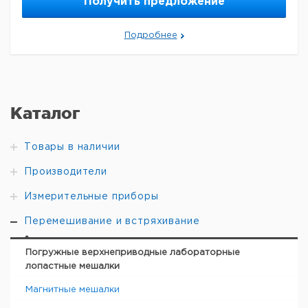
Получить предложение
вала
во в
NS
номер
НДС,
НДС,
поставки
диам.мм
упак.
евро
руб
Подробнее
10
29/32
1
7629417
10
45/40
1
9197359
16
29/32
1
9197363
16
45/40
1
9197364
Каталог
Товары в наличии
Производители
Измерительные приборы
Перемешивание и встряхивание
Погружные верхнеприводные лабораторные
лопастные мешалки
Магнитные мешалки