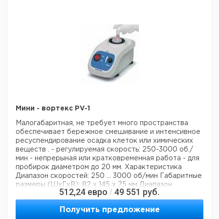
Мини - вортекс PV-1
Малогабаритная, не требует много пространства
обеспечивает бережное
смешивание и интенсивное
ресуспендирование осадка клеток или химических
веществ .
- регулируемая скорость: 250-3000 об./
мин
- непрерыная или кратковременная работа
- для
пробирок диаметром до 20 мм.
Характеристика
Диапазон скоростей: 250 ... 3000 об/мин
Габаритные
размеры (ШхГхВ): 82 x 145 x 75 мм
Диапазон
512,24
евро
49 551
руб.
/
температур: 4 ... 45°C
Получить предложение
Цена с
Цена с
Кол-во
Кат.
Срок