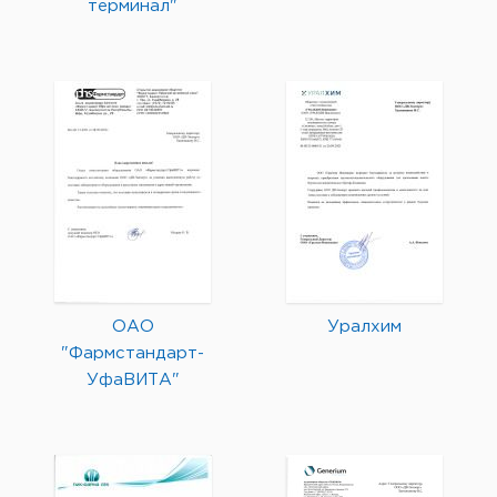
терминал"
ОАО
Уралхим
"Фармстандарт-
УфаВИТА"