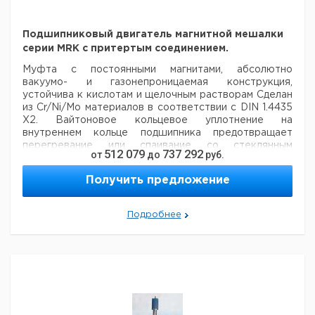
для Н.С.
45/40
Подшипниковый двигатель магнитной мешалки
серии MRK с притертым соединением.
Рекомендуем купить по низкой цене.
Муфта с постоянными магнитами, абсолютно
вакуумо- и газонепроницаемая конструкция,
устойчива к кислотам и щелочным растворам Сделан
из Cr/Ni/Mo материалов в соответствии с DIN 1.4435
X2. Вайтоновое кольцевое уплотнение на
внутреннем кольце подшипника предотвращает
перегревание или спаивание со стеклянным
512 079
737 292
от
до
руб.
соединением. Обеспечивает работу любого привода
с низким трением. Максимальная скорость: 2500
Получить предложение
мин-1. Нет сквозного вала, поскольку двигатель и
детали магнитно соединены.
Другие размеры
крутящего момента, мешалки и специальные
Подробнее
материалы доступны по запросу.
Ц
Крутящий
Для
Кол-
Шлиф
Объем,
Кат.
с
Тип
момент,
вязкости,
во в
NS
Мл
номер
Н
Нм
мПа
упак.
е
MRK
29/32
2.0
1500
2000
1
9779201