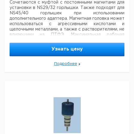
Сочетаются с муфтой с постоянными магнитами для
установки в NS29/32 горлышки.
Также подходят для
NS45/40 горлышек при использовании
дополнительного адаптера. Магнитная головка может
использоваться с агрессивными кислотами и
щелочными металлами, а также с растворителями, не
влияющими на ПТФЭ. Максимальная рабочая
температура: 180°C, максимальная скорость: 800
мин-1 Приводной вал содержит керамические и
Узнать цену
стеклянные игольчатые подшипники, и винтовое
крепление для установки 8 мм в диаметре
cтеклянного и стального вала ротора мешалки.
Подробнее
Ц
Крутящий
Для
Кол-
Объем,
Кат.
с
Описание
момент,
вязкости,
во в
мл
номер
Н
Нм
мПа
упак.
е
MRK 1/20-
29/32
1500
2000
1
9779270
ПТФЭ
MRK 1/40-
29/32
2500
4000
1
9779271
ПТФЭ
ПТФЭ
совместных
адаптер
-
0
0
1
9779275