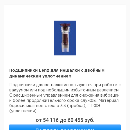
Подшипники Lenz для мешалки с двойным
динамическим уплотнением
Подшипники для мешалки используются при работе с
вакуумом или под небольшим избыточным давлением.
С расширенным управлением для снижения вибрации
и более продолжительного срока службы. Материал:
боросиликатное стекло 3.3 (пробка), ПТФЭ
(уплотнения).
от
54 116
до
60 455
руб.
Цена
Цена
Для
Кол-
Шлиф
Кат.
с
с
Срок