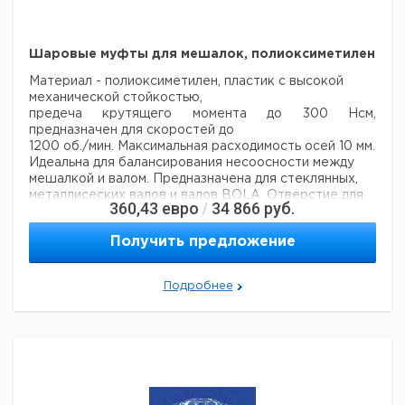
Ns
вала мм.
мм.
номер
НДС,
НДС,
поставки
упак.
евро
руб
9.197
29/32
8
145
1
Шаровые муфты для мешалок, полиоксиметилен
205
9.197
Материал - полиоксиметилен, пластик с высокой
29/32
10
145
1
206
механической стойкостью,
предеча крутящего момента до 300 Нсм,
9.197
45/40
10
145
1
предназначен для скоростей до
207
1200 об./мин. Максимальная расходимость осей 10 мм.
Идеальна для балансирования несоосности между
Рекомендуем купить по низкой цене.
мешалкой и валом. Предназначена для стеклянных,
металлисеских валов и валов BOLA.
Отверстие для
360,43
евро
34 866
руб.
/
вала 8+10 мм, верхний диаметр 10 мм.
- малые
центробежные силы благодаря малому весу
-
Получить предложение
пригодна для правостороннего и левостороннего
вращения (кроме резьбы GL10 - только
правостороннее
вращение)
- отсутствие резонанса
-
Подробнее
простая сборка посредством винтовых соединений и
зажмных колец
- ось (длина 90 мм) может быть
укорочена пользователем.
Общая
Цена с
Цена с
Кол-во
Кат.
Срок
длина
НДС,
НДС,
в упак.
номер
поставки
мм.
евро
руб