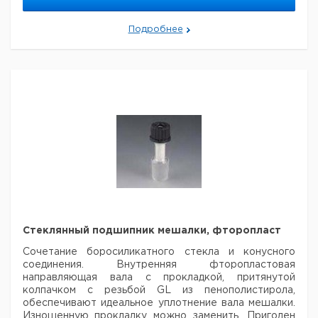
Цена
Цена
Общая
Кол-
Шлиф
Диаметр
Резьба
Кат.
с
с
С
Подробнее
длина
во в
NS
вала мм.
GL
номер
НДС,
НДС,
п
мм.
упак.
евро
руб
6.087
29/32
6
72
18
1
538
6.076
29/32
8
74
25
1
532
6.088
29/32
10
72
25
1
058
Рекомендуем купить по низкой цене.
Стеклянный подшипник мешалки, фторопласт
Сочетание боросиликатного стекла и конусного
соединения. Внутренняя
фторопластовая
направляющая вала с прокладкой, притянутой
колпачком с
резьбой GL из пенополистирола,
обеспечивают идеальное уплотнение вала мешалки.
Изношенную прокладку
можно заменить. Пригоден