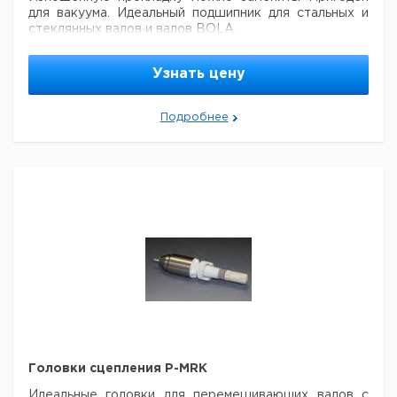
для вакуума. Идеальный подшипник для стальных и
стеклянных валов и валов BOLA.
Общая
Шлиф
Диаметр
Резьба
Кол-во
Кат.100
длина
NS
вала мм.
GL
в упак.
номер
Узнать цену
мм.
6,510
29/32
8
90
25
1
032
Подробнее
6,088
29/32
10
90
25
1
059
Головки сцепления P-MRK
Идеальные головки для перемешивающих валов с