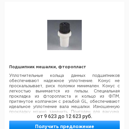
Крутящий
Для
Кол
Давление,
Объем,
Тип
Флянец
момент,
вязкости,
во 
бар
мл
Нм
мПа
упак
MRK
Без
1/60-
15
0.6
3500
5000
1
давления
F
MRK
Без
1/60-
25
0.6
3500
5000
1
давления
F
MRK
Без
1/90-
25
0.9
4000
10000
1
давления
F
Подшипник мешалки, фторопласт
MRK
Уплотнительные кольца данных подшипников
Без
1/60-
40
0.6
3500
5000
1
обеспечивают надежное уплотнение.
давления
Конус не
F
проскальзывает, риск поломки минимален. Конус с
MRK
легкостью вынимается
из гильзы. Специальная
Без
1/90-
50
0.9
4000
10000
1
прокладка из фторопласта и кольцо из ФПМ,
давления
F
притянутое колпачком с резьбой GL,
обеспечивают
идеальное уплотнение вала мешалки. Изношенную
прокладку можно заменить. Пригоден для
вакуума.
Рекомендуем купить по низкой цене.
от
9 623
до
12 623
руб.
Идеальный подшипник для стальных и стеклянных
валов и валов BOLA.
Получить предложение