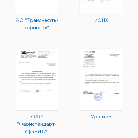
АО "Транснефть-
ИОНХ
терминал"
ОАО
Уралхим
"Фармстандарт-
УфаВИТА"