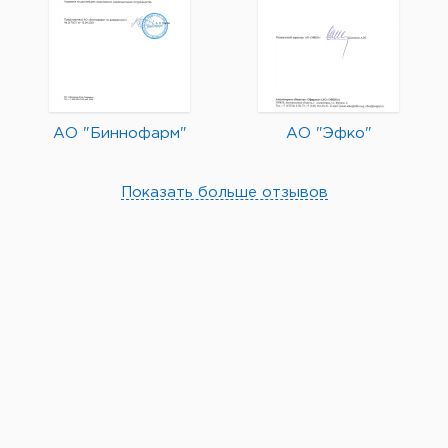
АО "Биннофарм"
АО "Эфко"
Показать больше отзывов