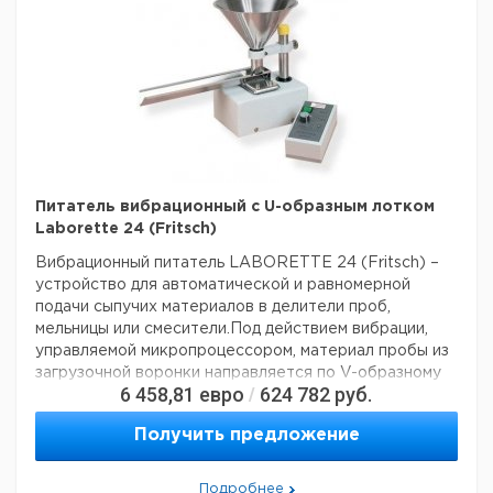
Питатель вибрационный с U-образным лотком
Laborette 24 (Fritsch)
Вибрационный питатель LABORETTE 24 (Fritsch) –
устройство для автоматической и равномерной
подачи сыпучих материалов в делители проб,
мельницы или смесители.
Под действием вибрации,
управляемой микропроцессором, материал пробы из
загрузочной воронки направляется по V-образному
6 458,81
евро
624 782
руб.
/
лотку из нержавеющей стали в соответствующее
принимающее устройство.
Получить предложение
U-образный лоток из нержавеющей стали
предназначен для организации узкого потока
Подробнее