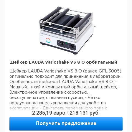
питания с угловой вилкой (CEE7 / 7)..
Технические
характеристики шейкера LAUDA Varioshake VS 8 B:
Тип движения: возвратно-поступательный;
Управление: аналоговое;
Размер платформы
шейкера: 330 x 330 мм;
Допустимая нагрузка макс.: 8
кг;
Частота встряхивания: 20 - 300 об/мин;
Амплитуда встряхивания: 20 мм;
Таймер: до 60 мин
или длительная эксплуатация;
Допустимая
температура окружающей среды: от +10°C до +
50°C;
Размеры (ШxГxВ): 380 x 510 x 140 мм;
Электропитание: 230 В/50...60 Гц;
Шейкер LAUDA Varioshake VS 8 O орбитальный
Шейкер LAUDA Varioshake VS 8 O (ранее GFL 3005)
оптимально подходит для применения в лаборатории.
Особенности шейкера LAUDA Varioshake VS 8 O:
-
Мощный, тихий и компактный орбитальный шейкер;
-
Электронное управление скоростью,
бесступенчатое, с плавным пуском;
- Четко
продуманная панель управления для удобства
эксплуатации;
- Двигатель переменного тока с
2 285,19
евро
218 131
руб.
/
защитой от перегрузки;
- Компактный, износостойкий
механизм балансировкой массы;
- Постоянная
Получить предложение
скорость, не зависящая от нагрузки;
- Отлично
подходит для постоянного использования;
-