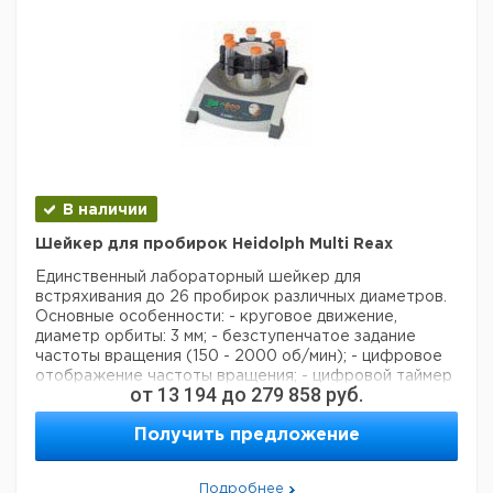
В наличии
Шейкер для пробирок Heidolph Multi Reax
Единственный лабораторный шейкер для
встряхивания до 26 пробирок различных диаметров.
Основные особенности:
- круговое движение,
диаметр орбиты: 3 мм;
- безступенчатое задание
частоты вращения (150 - 2000 об/мин);
- цифровое
отображение частоты вращения;
- цифровой таймер
от
13 194
до
279 858
руб.
до 999 минут, со звуковым сигналом;
- в комплекте
поставки 2 насадки для пробирок: насадка на 26
Получить предложение
пробирок диаметром 10 - 16 мм, высотой макс.
160 мм
и насадка на 12 пробирок диаметром 16 - 32 мм,
высотой макс. 120 мм;.
Подробнее