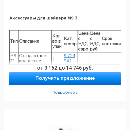
Аксессуары для шейкера MS 3
Цена
Цена
Кол-
Кат.
с
с
Срок
Тип
Описание
во в
номер
НДС,
НДС,
поставки
упак.
евро
руб
MS
Стандартное
9.729
1
3.1
крепление
942
от
3 162
до
14 746
руб.
MS
Универсальное
9.729
1
3.3
крепление
944
Получить предложение
Крепление
MS
9.729
плиты
1
3.4
943
микротитров
Подробнее
MS
Крепление для
6.237
1
3.5
ПЦР пробирок
469
Вкладыш для
MS
9.729
работы одной
1
1.21
945
рукой
Вкладыш с 14