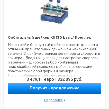
MS
отверстиями
9.729
1
1.31
для пробирок
946
диам. 10 мм
Вкладыш с 6
MS
отверстиями
9.729
1
1.32
для пробирок
947
диам. 12 мм
Вкладыш с 4
Орбитальный шейкер KS 130 basic/ Комплект
MS
отверстиями
9.729
1
1.33
для пробирок
948
Маленький и бесшумный шейкер с малым трением и
диам. 16 мм
отличным вращательным
движением, максимальная
Вкладыш для
загрузка 2 кг.
- Электронная регулировка скорости и
MS
9.729
пробирок без
1
таймера
- Диодный дисплей для настройки скорости
1.34
949
отверстий
и времени
- Широкий выбор комбинаций
приспособлений позволяет работать с сосудами
практически любой формы и
размера
-
Рекомендуем купить по низкой цене.
Приспособления в комплект не входят
3 479,11
евро
332 095
руб.
/
(заказываются отдельно)
По запросу возможна
поставка KS 130 control
Технические
Получить предложение
характеристики:
Траектория встряхивания:
Орбитальная
Диаметр орбиты: 4 мм
Макс. загрузка,
включая принадлжности: 2 кг
Потребляемая/
Подробнее
Производимая мощность привода: 45/10 Вт
Диапазон
скоростей: 80-800 об./мин
Индикатор скорости: