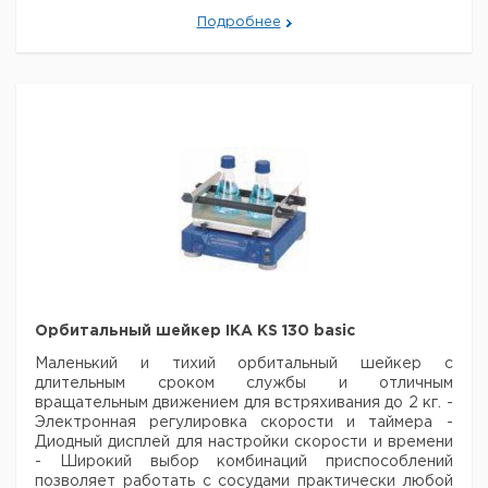
Встряхивающая платформа из анодированного
Подробнее
алюминия;
- Внешний корпус из оцинкованной
листовой стали с порошковым покрытием;
-
Обширный ассортимент принадлежностей;
- Шнур
питания с угловой вилкой (CEE7 / 7).
Технические
характеристики шейкера LAUDA Varioshake VS 8 O:
Тип движения: орбитальный;
Управление:
аналоговое;
Размер платформы шейкера: 330 x 330
мм;
Допустимая нагрузка макс.: 8 кг;
Частота
встряхивания: 20 - 500 об/мин;
Амплитуда
встряхивания: 10 мм;
Таймер: до 60 мин или
длительная эксплуатация;
Допустимая температура
окружающей среды: от +10°C до + 50°C;
Размеры
(ШxГxВ): 380 x 510 x 140 мм;
Электропитание: 230
В/50...60 Гц;
Орбитальный шейкер IKA KS 130 basic
Маленький и тихий орбитальный шейкер с
длительным сроком службы и отличным
вращательным движением для встряхивания до 2 кг.
-
Электронная регулировка скорости и таймера
-
Диодный дисплей для настройки скорости и времени
- Широкий выбор комбинаций приспособлений
позволяет работать с сосудами практически любой