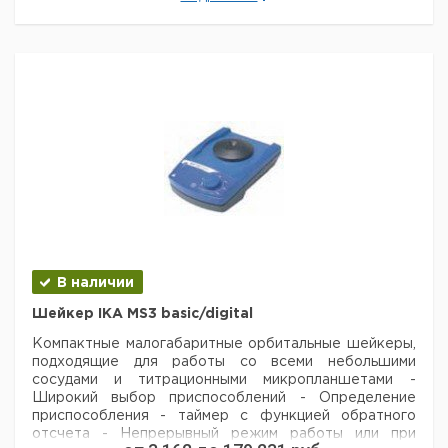
Цена
Цена
Кол-
Кат.
с
с
Срок
Описание
во в
номер
НДС,
НДС,
поставки
упак.
евро
руб
Шейкер для
пробирок
1
9839810
Heidolph Multi
Reax
Насадка на 26
пробирок
1
9739258
диаметром 10 ...
16 мм
Насадка на 12
пробирок
В наличии
1
9739259
диаметром 16 ...
32 мм
Шейкер IKA MS3 basic/digital
Компактные малогабаритные орбитальные шейкеры,
Рекомендуем купить по низкой цене.
подходящие для работы со всеми небольшими
сосудами и титрационными микропланшетами
-
Широкий выбор приспособлений
- Определение
приспособления
- таймер с функцией обратного
отсчета
- Непрерывный режим работы или при