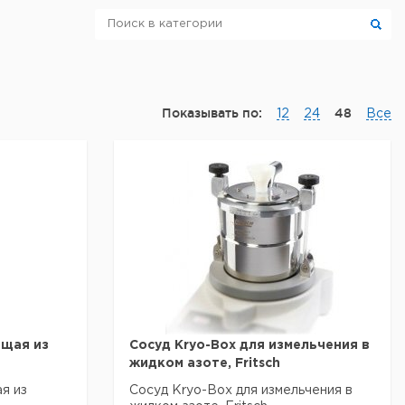
Показывать по:
48
12
24
Все
щая из
Сосуд Kryo-Box для измельчения в
жидком азоте, Fritsch
я из
Сосуд Kryo-Box для измельчения в