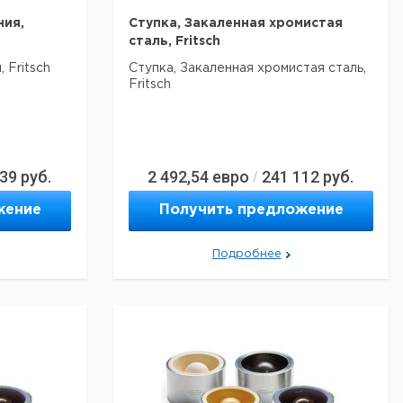
ния,
Ступка, Закаленная хромистая
сталь, Fritsch
 Fritsch
Ступка, Закаленная хромистая сталь,
Fritsch
739
руб.
2 492,54
евро
241 112
руб.
/
жение
Получить предложение
Подробнее