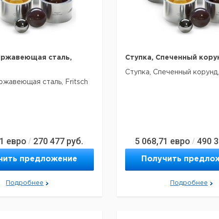
Fe – Cr
7,9 г/см3
хорошая
твердые пробы
плав
твердые,
WC
14,3 г/см3
очень хорошая
абразивные
пробы
хрупкие пробы
средней
ержавеющая сталь,
ZrO2
5,9 г/см3
хорошая
Ступка, Спеченный корун
твердости,
измельчение
Ступка, Спеченный корунд, 
без железа
ржавеющая сталь, Fritsch
мягкие до
SiO2
2,65 г/см3
хорошая
среднетвердых,
хрупкие
хрупкие,
условно
мягкие, а также
Al2O3
3,8 г/см3
хорошая
пробы средней
твердости
11
евро
270 477
руб.
5 068,71
евро
490 
/
/
хрупкие пробы
щая
Fe-Cr-Ni
7,8 г/см3
хорошая
средней
чить предложение
Получить предло
твердости
онной микромельнице
e 0 (Fritsch) измельчение
Подробнее
Подробнее
ся ударом и трением.
водится в колебательное
с помощью