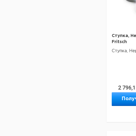
сталь
Твердый с
карбида
вольфрама
Двуокись
Ступка, Н
циркония
Fritsch
Ступка, Не
Агат
Спеченный
корунд
2 796,
Нержавею
Полу
сталь
В вибраци
Pulverisett
производит
Ступка при
движение 