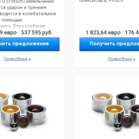
плексигласа, Fritsch
e 0 (Fritsch) измельчение
ся ударом и трением.
водится в колебательное
с помощью
нита. Эти колебания
49
евро
537 595
руб.
1 823,64
евро
176 
/
/
льченный материал
я на мелющий шар.
чить предложение
Получить предло
даров шара может
ться.
Подробнее
Подробнее
сти:
я наблюдения за
ом измельчения;
ть регулирования амплитуды
;
ие без потерь в закрытом
ть измельчения в суспензии;
е переоборудование на
окрый рассев;
 таймер;
ое измельчение;
ие в узком и однородном
 крупности;