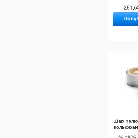
261,6
Двуокись
циркония
Полу
Агат
Спеченный
корунд
Нержавею
сталь
Питание
2
Мощност
Габариты
Масса
21 
Шар мелю
Размеры к
5 мм
вольфрама
Размеры к
Шар мелющ
мкм