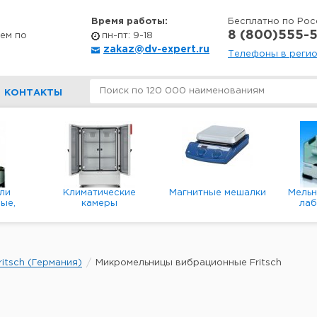
Время работы:
Бесплатно по Рос
8 (800)555-5
ем по
пн-пт: 9-18
zakaz@dv-expert.ru
Телефоны в реги
КОНТАКТЫ
ли
Климатические
Магнитные мешалки
Мель
ые,
камеры
ла
е,
пл
ые
itsch (Германия)
Микромельницы вибрационные Fritsch