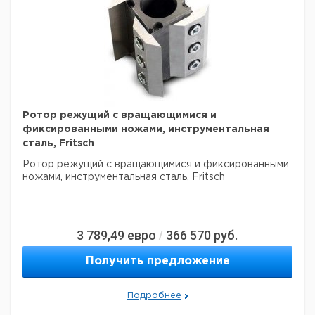
Питание
380 В, 50 Гц
Мощность
1900 Вт
Габариты
420х480х690 мм
Масса
42 кг
Размеры кусков исходного материала
70х70 мм
Производительность
50 л/ч
Ротор режущий с вращающимися и
Комплект поставки:
фиксированными ножами, инструментальная
сталь, Fritsch
15.4030.00 мельница режущая Pulverisette 15 (380 В, без
комплекта измельчающих частей, ситовой кассеты и
Ротор режущий с вращающимися и фиксированными
штатива, вкл. приемный сосуд 3,5 литра).
ножами, инструментальная сталь, Fritsch
3 789,49
евро
366 570
руб.
/
Получить предложение
Подробнее