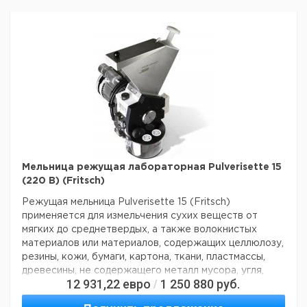
Мельница режущая лабораторная Pulverisette 15
(220 В) (Fritsch)
Режущая мельница Pulverisette 15 (Fritsch)
применяется для измельчения сухих веществ от
мягких до среднетвердых, а также волокнистых
материалов или материалов, содержащих целлюлозу,
резины, кожи, бумаги, картона, ткани, пластмассы,
древесины, не содержащего металл мусора, угля,
12 931,22
евро
1 250 880
руб.
/
кормов, кукурузы, зерна, кондитерских изделий,
солода, макаронных изделий, пряностей, сушеного