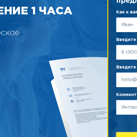
пред
НИЕ 1 ЧАСА
Как к в
еское
Введите
Введите 
Коммента