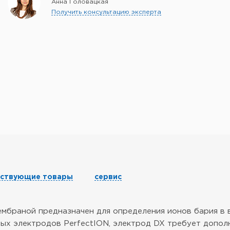
Анна Головацкая
Получить консультацию эксперта
тствующие товары
сервис
мбраной предназначен для определения ионов бария в 
ых электродов PerfectION, электрод DX требует допол