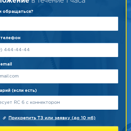
в течение 1 часа
ложение
ам обращаться?
 телефон
email
рий (если есть)
Прикрепить ТЗ или заявку (до 10 мб)