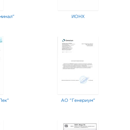
минал"
ИОНХ
Лек"
АО "Генериум"