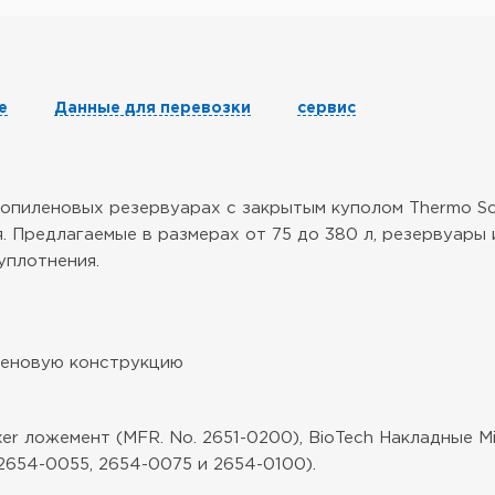
е
Данные для перевозки
сервис
опиленовых резервуарах с закрытым куполом Thermo Scie
. Предлагаемые в размерах от 75 до 380 л, резервуары
уплотнения.
леновую конструкцию
er ложемент (MFR. No. 2651-0200), BioTech Накладные M
 2654-0055, 2654-0075 и 2654-0100).