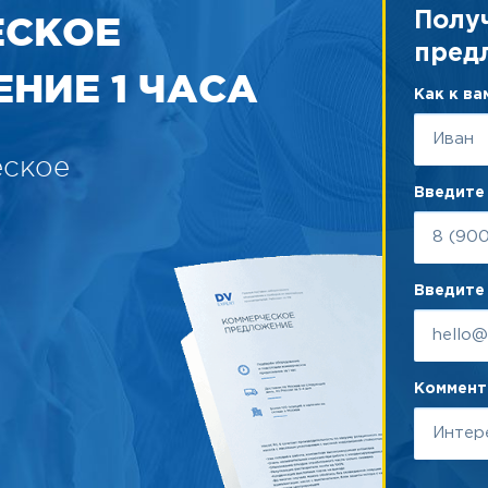
ЕСКОЕ
Полу
пред
НИЕ 1 ЧАСА
Как к в
еское
Введите
Введите 
Коммента