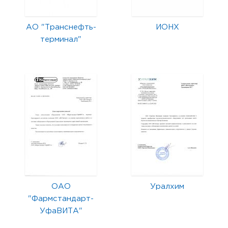
АО "Транснефть-
ИОНХ
терминал"
ОАО
Уралхим
"Фармстандарт-
УфаВИТА"