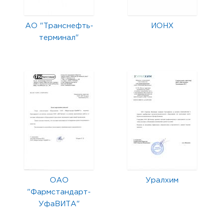
АО "Транснефть-
ИОНХ
терминал"
ОАО
Уралхим
"Фармстандарт-
УфаВИТА"