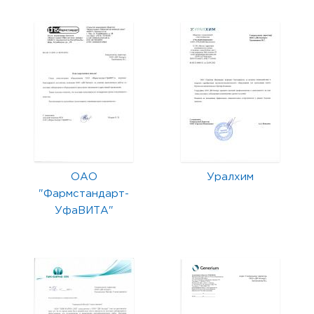
ОАО
Уралхим
"Фармстандарт-
УфаВИТА"