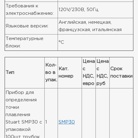
Требования к
120V/230В, 50Гц
электроснабжению:
Английская, немецкая,
Языковые версии:
французская, итальянская
Температурные
°C
блоки:
Цена
Цена
Кол-
Кат.
с
с
Срок
Тип
во в
номер
НДС,
НДС,
поставки
упак.
евро
руб
Прибор для
определения
точки
плавления
Stuart SMP30 с
1
SMP30
упаковкой
100шт трубок,