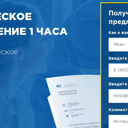
ЕСКОЕ
Полу
пред
НИЕ 1 ЧАСА
Как к в
еское
Введите
Введите 
Коммента