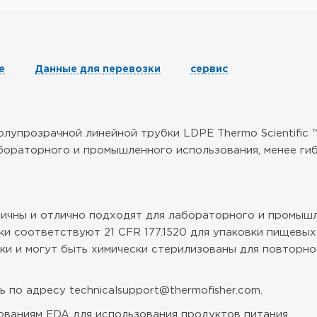
е
Данные для перевозки
сервис
упрозрачной линейной трубки LDPE Thermo Scientific ™
бораторного и промышленного использования, менее гибк
мичны и отлично подходят для лабораторного и промышл
ки соответствуют 21 CFR 177.1520 для упаковки пищевых
йки и могут быть химически стерилизованы для повторно
 по адресу technicalsupport@thermofisher.com.
ваниям FDA для использования продуктов питания.