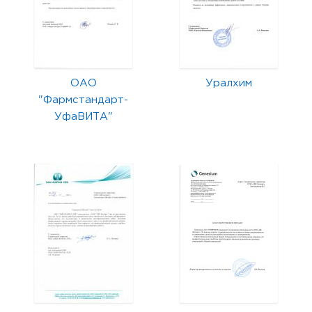
ОАО
Уралхим
"Фармстандарт-
УфаВИТА"