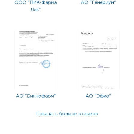
ООО "ПИК-Фарма
АО "Генериум"
Лек"
АО "Биннофарм"
АО "Эфко"
Показать больше отзывов