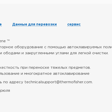
е
Данные для перевозки
сервис
ene ™
орное оборудование с помощью автоклавируемых полипр
 ободами и закругленными углами для легкой очистки.
жесткость при переноске тяжелых предметов.
льзование и многократное автоклавирование
 по адресу technicalsupport@thermofisher.com.
трюля