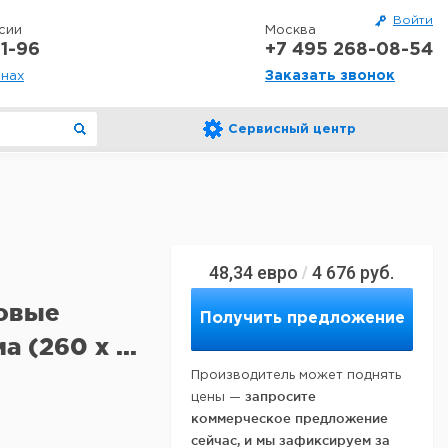
Войти
сии
Москва
1-96
+7 495 268-08-54
Заказать звонок
онах
Сервисный центр
48,34
евро
4 676
руб.
/
овые
Получить предложение
 (260 х ...
Производитель может поднять
запросите
цены —
коммерческое предложение
сейчас, и мы зафиксируем за