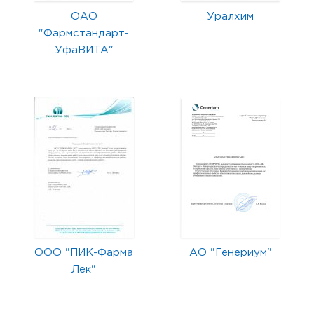
ОАО
Уралхим
"Фармстандарт-
УфаВИТА"
ООО "ПИК-Фарма
АО "Генериум"
Лек"