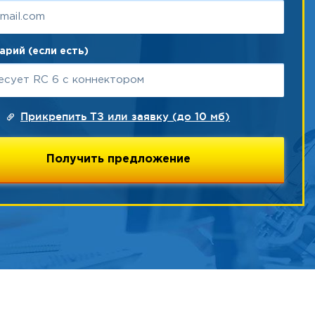
рий (если есть)
Прикрепить ТЗ или заявку (до 10 мб)