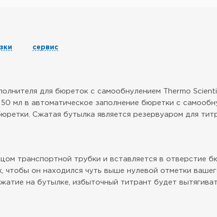
зки
сервис
олнителя для бюреток с самообнулением Thermo Scienti
50 мл в автоматическое заполнение бюретки с самообну
бюретки. Сжатая бутылка является резервуаром для тит
нцом транспортной трубки и вставляется в отверстие б
, чтобы он находился чуть выше нулевой отметки вашег
жатие на бутылке, избыточный титрант будет вытягиват