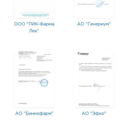
ООО "ПИК-Фарма
АО "Генериум"
Лек"
АО "Биннофарм"
АО "Эфко"