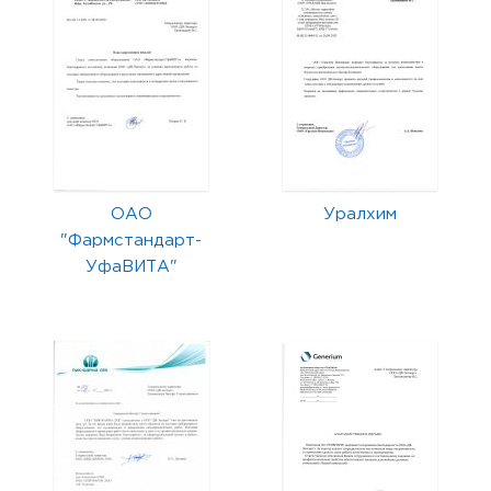
ОАО
Уралхим
"Фармстандарт-
УфаВИТА"