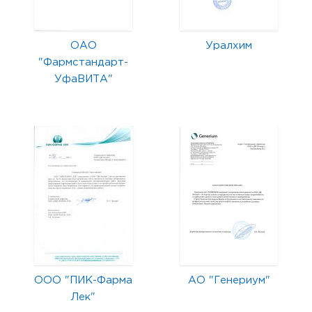
ОАО
Уралхим
"Фармстандарт-
УфаВИТА"
ООО "ПИК-Фарма
АО "Генериум"
Лек"