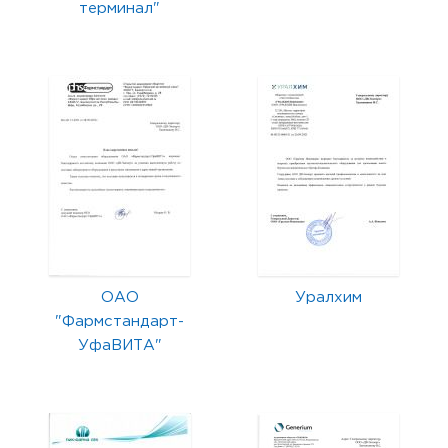
терминал"
ОАО
Уралхим
"Фармстандарт-
УфаВИТА"