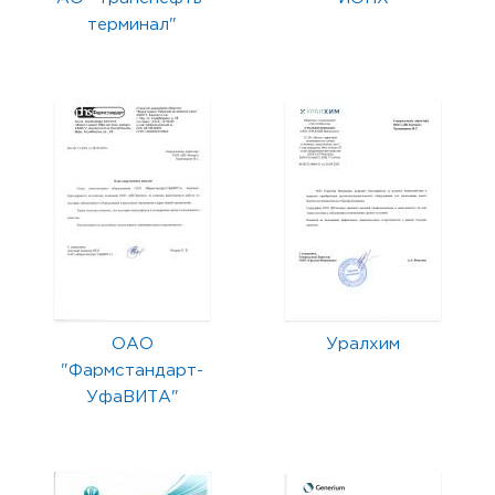
терминал"
ОАО
Уралхим
"Фармстандарт-
УфаВИТА"