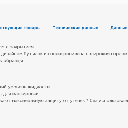
тствующие товары
Технические данные
Данные
ом с закрытием
изайном бутылок из полипропилена с широким горлом Th
ь образцы.
мый уровень жидкости
ь для маркировки
ают максимальную защиту от утечек † без использован