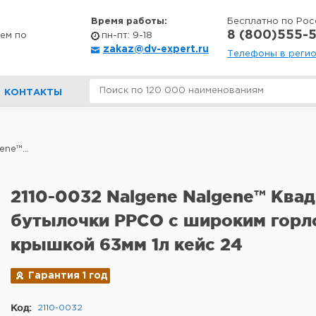
Время работы:
Бесплатно по Рос
8 (800)555-5
ем по
пн-пт: 9-18
zakaz@dv-expert.ru
Телефоны в реги
КОНТАКТЫ
ne™...
2110-0032 Nalgene Nalgene™ Ква
бутылочки PPCO с широким горл
крышкой 63мм 1л кейс 24
Гарантия 1 год
Код:
2110-0032