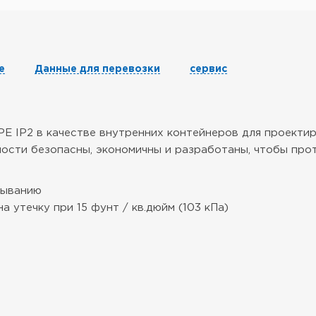
е
Данные для перевозки
сервис
HDPE IP2 в качестве внутренних контейнеров для проект
ности безопасны, экономичны и разработаны, чтобы пр
лыванию
а утечку при 15 фунт / кв.дюйм (103 кПа)