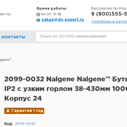
Время работы:
Бесплатно по Рос
8 (800)555-5
ем по
пн-пт: 9-18
zakaz@dv-expert.ru
Телефоны в реги
КОНТАКТЫ
ene™...
2099-0032 Nalgene Nalgene™ Бу
IP2 с узким горлом 38-430мм 10
Корпус 24
Гарантия 1 год
Код:
2099-0032