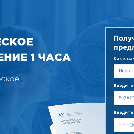
ЕСКОЕ
Полу
пред
НИЕ 1 ЧАСА
Как к в
еское
Введите
Введите 