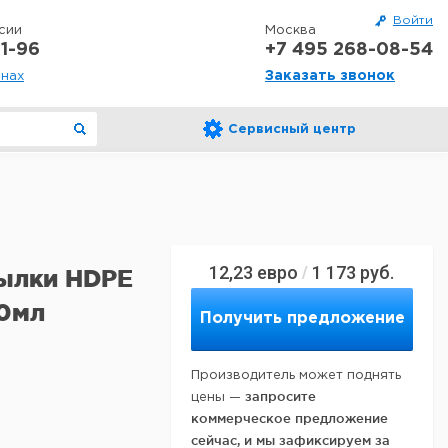
Войти
сии
Москва
1-96
+7 495 268-08-54
Заказать звонок
онах
Сервисный центр
12,23
евро
1 173
руб.
/
тылки HDPE
00мл
Получить предложение
Производитель может поднять
запросите
цены —
коммерческое предложение
сейчас, и мы зафиксируем за