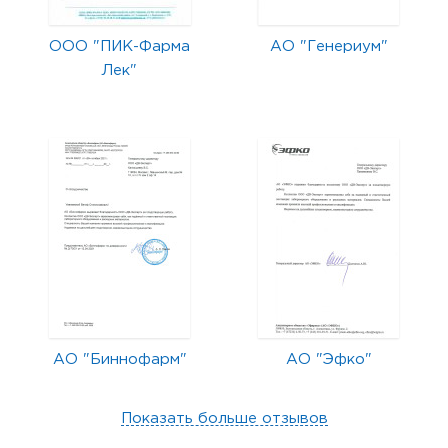
ООО "ПИК-Фарма
АО "Генериум"
Лек"
АО "Биннофарм"
АО "Эфко"
Показать больше отзывов