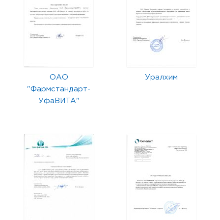
ОАО
Уралхим
"Фармстандарт-
УфаВИТА"