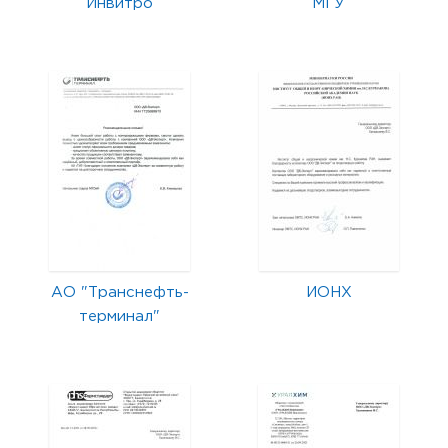
Инвитро
МГУ
АО "Транснефть-
ИОНХ
терминал"