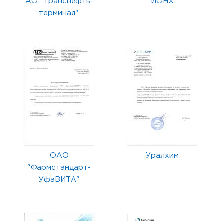
АО "Транснефть-
ИОНХ
терминал"
ОАО
Уралхим
"Фармстандарт-
УфаВИТА"