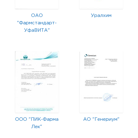
ОАО
Уралхим
"Фармстандарт-
УфаВИТА"
ООО "ПИК-Фарма
АО "Генериум"
Лек"