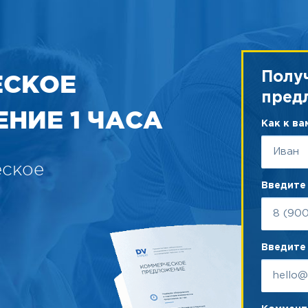
ЕСКОЕ
Полу
пред
НИЕ 1 ЧАСА
Как к в
еское
Введите
Введите 