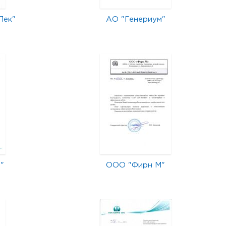
Лек"
АО "Генериум"
"
ООО "Фирн М"