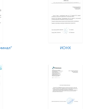
минал"
ИОНХ