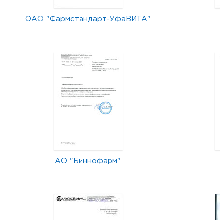
ОАО "Фармстандарт-УфаВИТА"
АО "Биннофарм"