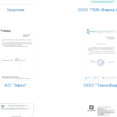
Уралхим
ООО "ПИК-Фарма 
АО "Эфко"
ООО "ТекноФид