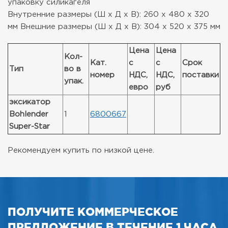
упаковку силикагеля
Внутренние размеры (Ш х Д х В): 260 x 480 x 320
мм
Внешние размеры (Ш х Д х В): 304 x 520 x 375 мм
Цена
Цена
Кол-
Кат.
с
с
Срок
Тип
во в
номер
НДС,
НДС,
поставки
упак.
евро
руб
эксикатор
Bohlender
1
6800667
Super-Star
Рекомендуем купить по низкой цене.
ПОЛУЧИТЕ КОММЕРЧЕСКОЕ
ПРЕДЛОЖЕНИЕ В ТЕЧЕНИЕ 1 ЧАСА