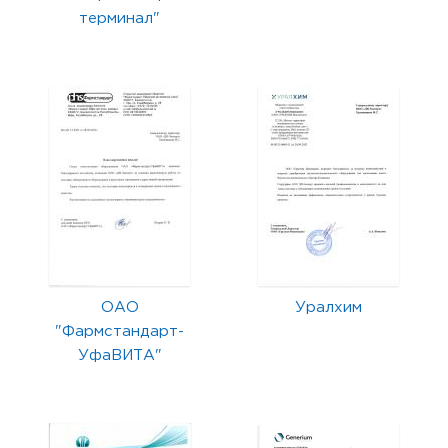
терминал"
ОАО
Уралхим
"Фармстандарт-
УфаВИТА"