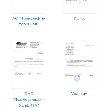
АО "Транснефть-
ИОНХ
терминал"
ОАО
Уралхим
"Фармстандарт-
УфаВИТА"